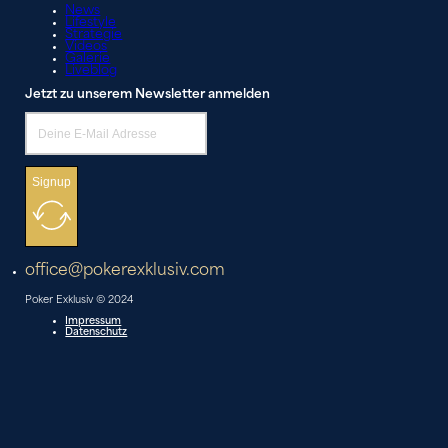
News
Lifestyle
Strategie
Videos
Galerie
Liveblog
Jetzt zu unserem Newsletter anmelden
Signup
office@pokerexklusiv.com
Poker Exklusiv © 2024
Impressum
Datenschutz