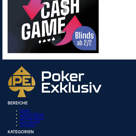
BEREICHE
Poker
Casino News
Online News
City Guide
Turniere
KATEGORIEN