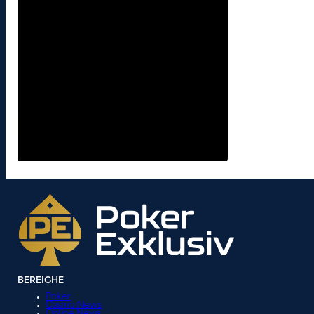
BEREICHE
Poker
Casino News