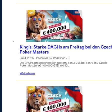
King’s: Starke DACHs am Freitag bei den Czec
Poker Masters
Juli 4, 2026 • Pokerexklusiv Redaktion • 0
Die DACHs präsentierten sich gestern, den 3. Juli, bei den € 150 Czech
Poker Masters (€ 400.000 GTD inkl. 10…
Weiterlesen