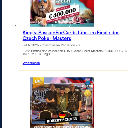
King’s: PassionForCards führt im Finale der
Czech Poker Masters
Juli 6, 2026 • Pokerexklusiv Redaktion • 0
2.248 Entries sind es bei den € 150 Czech Poker Masters (€ 400.000 GTD
inkl. 10 x € 3k King's…
Weiterlesen