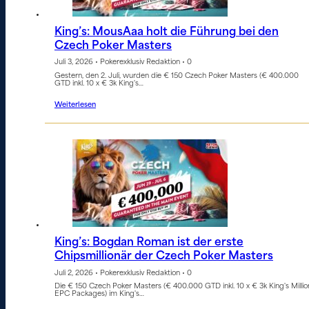
King’s: MousAaa holt die Führung bei den
Czech Poker Masters
Juli 3, 2026 • Pokerexklusiv Redaktion • 0
Gestern, den 2. Juli, wurden die € 150 Czech Poker Masters (€ 400.000
GTD inkl. 10 x € 3k King's…
Weiterlesen
King’s: Bogdan Roman ist der erste
Chipsmillionär der Czech Poker Masters
Juli 2, 2026 • Pokerexklusiv Redaktion • 0
Die € 150 Czech Poker Masters (€ 400.000 GTD inkl. 10 x € 3k King's Millio
EPC Packages) im King's…