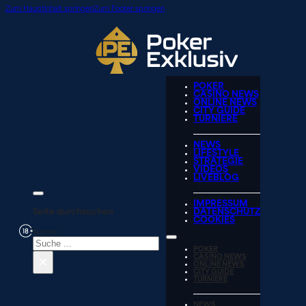
Zum Hauptinhalt springen
Zum Footer springen
POKER
CASINO NEWS
ONLINE NEWS
CITY GUIDE
TURNIERE
NEWS
LIFESTYLE
STRATEGIE
VIDEOS
LIVEBLOG
IMPRESSUM
Seite durchsuchen
DATENSCHUTZ
COOKIES
Suchen
POKER
×
CASINO NEWS
ONLINE NEWS
CITY GUIDE
TURNIERE
NEWS