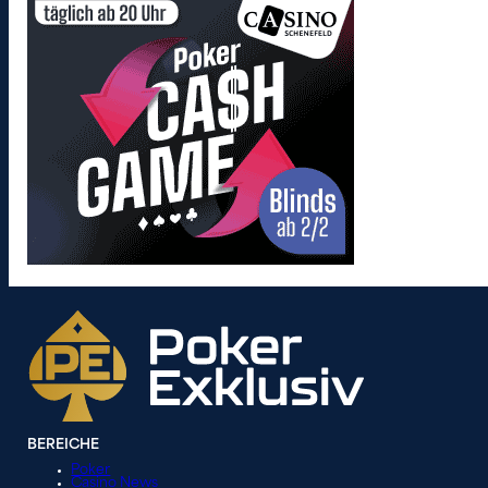
BEREICHE
Poker
Casino News