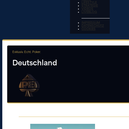
LIFESTYLE
STRATEGIE
VIDEOS
LIVEBLOG
IMPRESSUM
DATENSCHUTZ
COOKIES
Exklusiv. Echt. Poker.
Deutschland