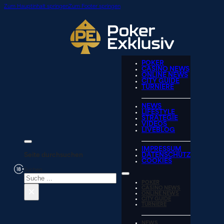
Zum Hauptinhalt springen
Zum Footer springen
POKER
CASINO NEWS
ONLINE NEWS
CITY GUIDE
TURNIERE
NEWS
LIFESTYLE
STRATEGIE
VIDEOS
LIVEBLOG
IMPRESSUM
Seite durchsuchen
DATENSCHUTZ
COOKIES
Suchen
POKER
×
CASINO NEWS
ONLINE NEWS
CITY GUIDE
TURNIERE
NEWS