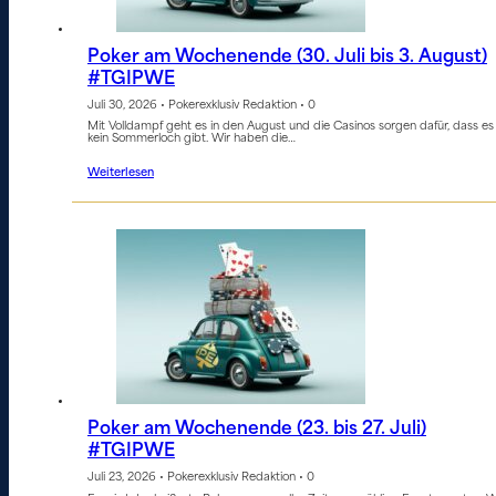
Poker am Wochenende (30. Juli bis 3. August)
#TGIPWE
Juli 30, 2026 • Pokerexklusiv Redaktion • 0
Mit Volldampf geht es in den August und die Casinos sorgen dafür, dass es
kein Sommerloch gibt. Wir haben die…
Weiterlesen
Poker am Wochenende (23. bis 27. Juli)
#TGIPWE
Juli 23, 2026 • Pokerexklusiv Redaktion • 0