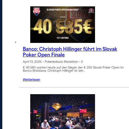
Banco: Christoph Hillinger führt im Slovak
Poker Open Finale
April 13, 2026 • Pokerexklusiv Redaktion • 0
€ 40.585 warten heute auf den Sieger der € 250 Slovak Poker Open im
Banco Bratislava, Christoph Hillinger ist der…
Weiterlesen