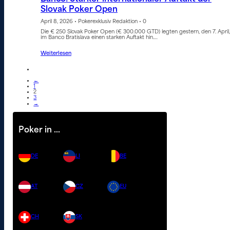
Slovak Poker Open
April 8, 2026 • Pokerexklusiv Redaktion • 0
Die € 250 Slovak Poker Open (€ 300.000 GTD) legten gestern, den 7. April,
im Banco Bratislava einen starken Auftakt hin.…
Weiterlesen
←
1
2
3
→
Poker in …
DE
LI
BE
AT
CZ
EU
CH
SK