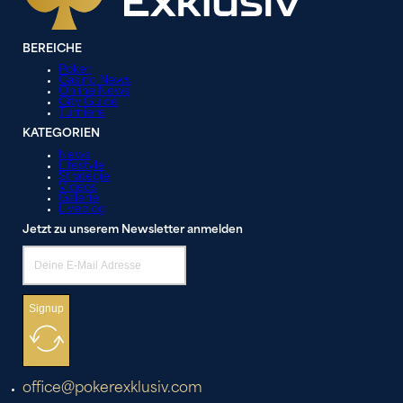
BEREICHE
Poker
Casino News
Online News
City Guide
Turniere
KATEGORIEN
News
Lifestyle
Strategie
Videos
Galerie
Liveblog
Jetzt zu unserem Newsletter anmelden
Signup
office@pokerexklusiv.com