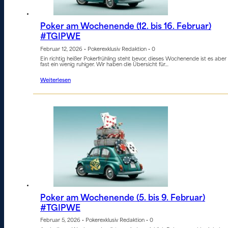
Poker am Wochenende (12. bis 16. Februar)
#TGIPWE
Februar 12, 2026 • Pokerexklusiv Redaktion • 0
Ein richtig heißer Pokerfrühling steht bevor, dieses Wochenende ist es aber
fast ein wenig ruhiger. Wir haben die Übersicht für…
Weiterlesen
Poker am Wochenende (5. bis 9. Februar)
#TGIPWE
Februar 5, 2026 • Pokerexklusiv Redaktion • 0