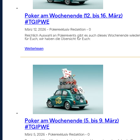
Poker am Wochenende (12. bis 16. März)
#TGIPWE
März 12, 2026 • Pokerexklusiv Redaktion • 0
Reichlich Auswahl an Pokerevents gibt es auch dieses Wochenende wieder
für Euch, wir haben die Übersicht für Euch:
Weiterlesen
Poker am Wochenende (5. bis 9. März)
#TGIPWE
März 5, 2026 • Pokerexklusiv Redaktion • 0