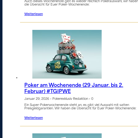
Auch dieses Wochenende gibt es wieder reichlich Pokerauswahl, wir habe
die Übersicht für Euer Poker-Wochenende:
Weiterlesen
Poker am Wochenende (29 Januar. bis 2.
Februar) #TGIPWE
Januar 29, 2026 • Pokerexklusiv Redaktion • 0
Ein Super-Pokerwochenende steht an, es gibt viel Auswahl mit satten
Preisgeldgarantien. Wir haben die Übersicht für Euer Poker-Wochenende:
Weiterlesen