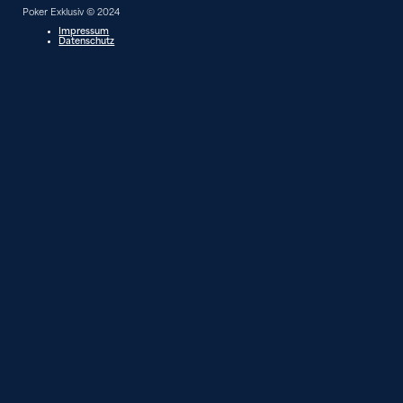
Poker Exklusiv © 2024
Impressum
Datenschutz