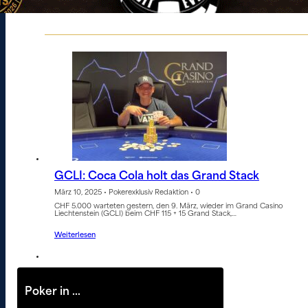
GCLI: Coca Cola holt das Grand Stack
März 10, 2025 • Pokerexklusiv Redaktion • 0
CHF 5.000 warteten gestern, den 9. März, wieder im Grand Casino
Liechtenstein (GCLI) beim CHF 115 + 15 Grand Stack,…
Weiterlesen
Poker in …