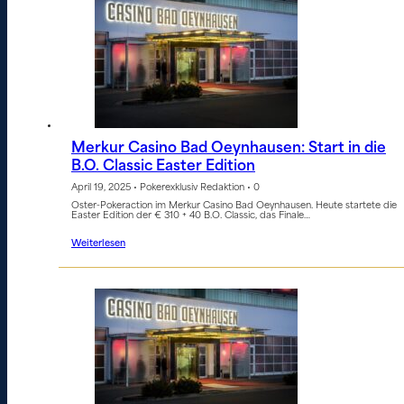
Merkur Casino Bad Oeynhausen: Start in die
B.O. Classic Easter Edition
April 19, 2025 • Pokerexklusiv Redaktion • 0
Oster-Pokeraction im Merkur Casino Bad Oeynhausen. Heute startete die
Easter Edition der € 310 + 40 B.O. Classic, das Finale…
Weiterlesen