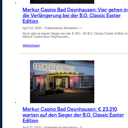
Merkur Casino Bad Oeynhausen: Vier gehen in
die Verlängerung bei der B.O. Classic Easter
Edition
April 22, 2025 • Pokerexklusiv Redaktion • 1
Noch gibt es keinen Sieger bei der € 310 + 40 B.O. Classic Easter Edition i
Merkur Casino Bad Oeynhausen,…
Weiterlesen
Merkur Casino Bad Oeynhausen: € 23.210
warten auf den Sieger der B.O. Classic Easter
Edition
April 21, 2025 • Pokerexklusiv Redaktion • 0