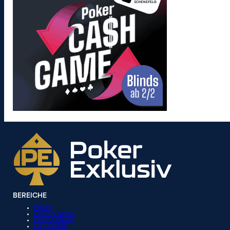
BEREICHE
Poker
Casino News
Online News
City Guide