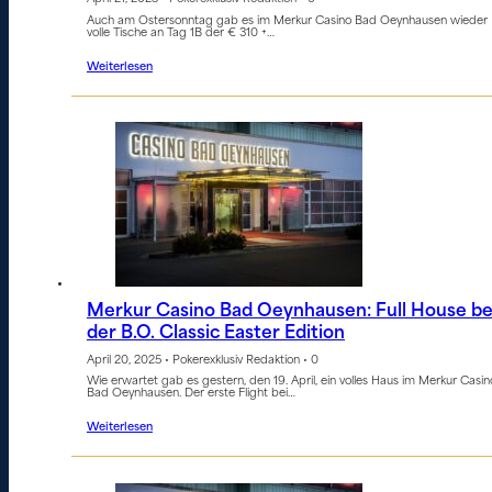
Auch am Ostersonntag gab es im Merkur Casino Bad Oeynhausen wieder
volle Tische an Tag 1B der € 310 +…
Weiterlesen
Merkur Casino Bad Oeynhausen: Full House be
der B.O. Classic Easter Edition
April 20, 2025 • Pokerexklusiv Redaktion • 0
Wie erwartet gab es gestern, den 19. April, ein volles Haus im Merkur Casin
Bad Oeynhausen. Der erste Flight bei…
Weiterlesen