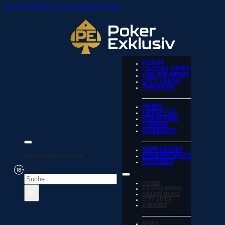
Zum Hauptinhalt springen
Zum Footer springen
POKER
CASINO NEWS
ONLINE NEWS
CITY GUIDE
TURNIERE
NEWS
LIFESTYLE
STRATEGIE
VIDEOS
LIVEBLOG
IMPRESSUM
Seite durchsuchen
DATENSCHUTZ
COOKIES
Suchen
POKER
×
CASINO NEWS
ONLINE NEWS
CITY GUIDE
TURNIERE
NEWS