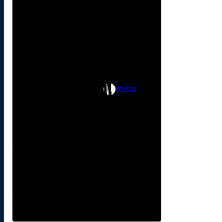
WORLD