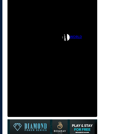
WORLD