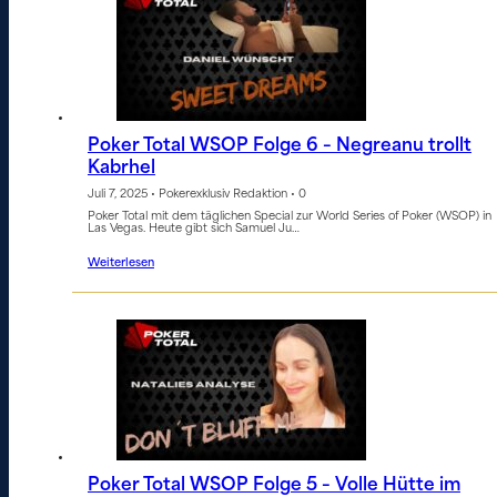
Poker Total WSOP Folge 6 – Negreanu trollt
Kabrhel
Juli 7, 2025 • Pokerexklusiv Redaktion • 0
Poker Total mit dem täglichen Special zur World Series of Poker (WSOP) in
Las Vegas. Heute gibt sich Samuel Ju…
Weiterlesen
Poker Total WSOP Folge 5 – Volle Hütte im