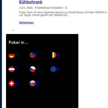
Kühlschrank
Juli 6, 2025 • Pokerexklusiv Redaktion • 0
Poker Total mit dem täglichen Special zur World Series of Poker (WSOP) in
Las Vegas. Heute geben sich Natalie Hof…
Weiterlesen
Poker in …
DE
LI
BE
AT
CZ
EU
CH
SK