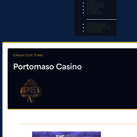
LIFESTYLE
STRATEGIE
VIDEOS
LIVEBLOG
IMPRESSUM
DATENSCHUTZ
COOKIES
Exklusiv. Echt. Poker.
Portomaso Casino