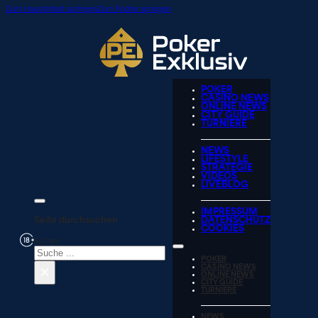
Zum Hauptinhalt springen
Zum Footer springen
POKER
CASINO NEWS
ONLINE NEWS
CITY GUIDE
TURNIERE
NEWS
LIFESTYLE
STRATEGIE
VIDEOS
LIVEBLOG
IMPRESSUM
Seite durchsuchen
DATENSCHUTZ
COOKIES
Suchen
POKER
×
CASINO NEWS
ONLINE NEWS
CITY GUIDE
TURNIERE
NEWS