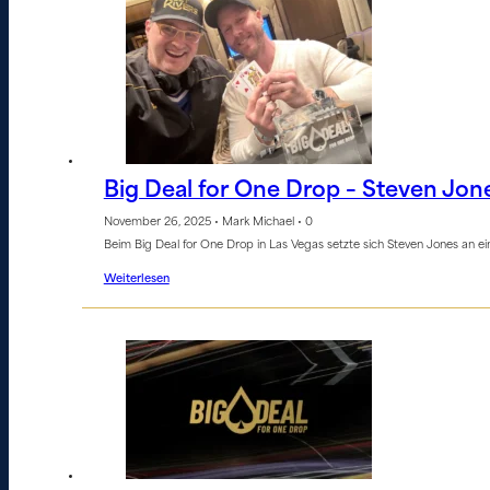
Big Deal for One Drop – Steven Jo
November 26, 2025 • Mark Michael • 0
Beim Big Deal for One Drop in Las Vegas setzte sich Steven Jones an ei
Weiterlesen