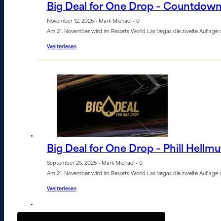
Big Deal for One Drop – Countdown
November 12, 2025 • Mark Michael • 0
Am 21. November wird im Resorts World Las Vegas die zweite Auflage d
Weiterlesen
Big Deal for One Drop – Phill Hellmu
September 25, 2025 • Mark Michael • 0
Am 21. November wird im Resorts World Las Vegas die zweite Auflage d
Weiterlesen