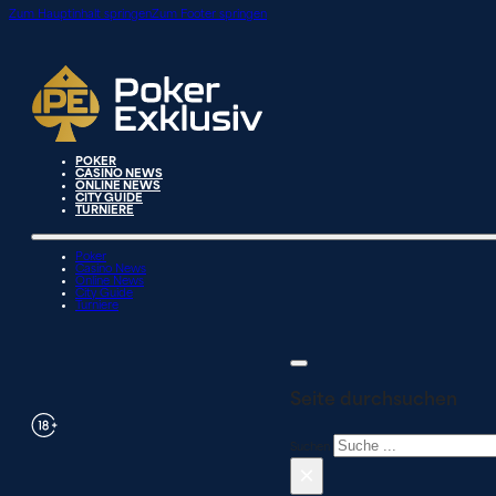
Zum Hauptinhalt springen
Zum Footer springen
POKER
CASINO NEWS
ONLINE NEWS
CITY GUIDE
TURNIERE
Poker
Casino News
Online News
City Guide
Turniere
Seite durchsuchen
Suchen
×