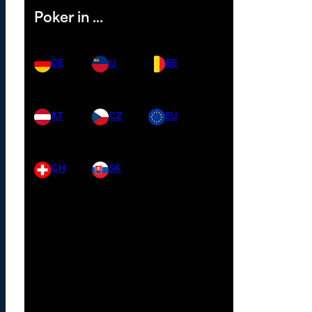
Poker in …
DE
LI
BE
AT
CZ
EU
CH
SK