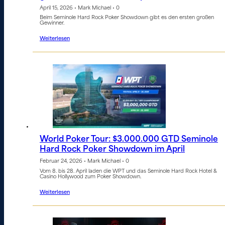
April 15, 2026 • Mark Michael • 0
Beim Seminole Hard Rock Poker Showdown gibt es den ersten großen
Gewinner.
Weiterlesen
World Poker Tour: $3.000.000 GTD Seminole
Hard Rock Poker Showdown im April
Februar 24, 2026 • Mark Michael • 0
Vom 8. bis 28. April laden die WPT und das Seminole Hard Rock Hotel &
Casino Hollywood zum Poker Showdown.
Weiterlesen