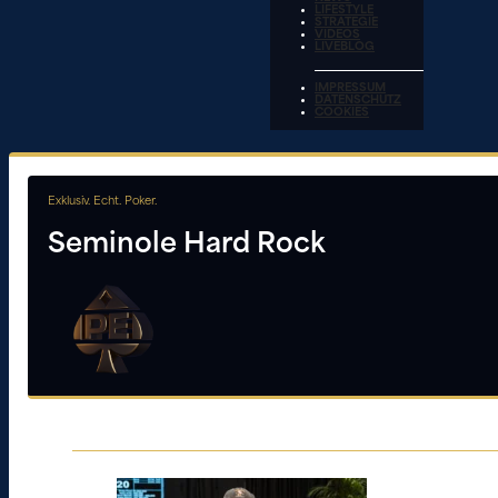
LIFESTYLE
STRATEGIE
VIDEOS
LIVEBLOG
IMPRESSUM
DATENSCHUTZ
COOKIES
Exklusiv. Echt. Poker.
Seminole Hard Rock