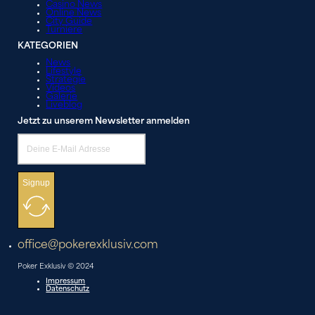
Casino News
Online News
City Guide
Turniere
KATEGORIEN
News
Lifestyle
Strategie
Videos
Galerie
Liveblog
Jetzt zu unserem Newsletter anmelden
Signup
office@pokerexklusiv.com
Poker Exklusiv © 2024
Impressum
Datenschutz