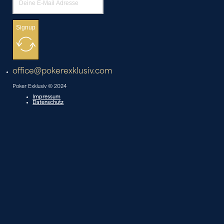
Signup
office@pokerexklusiv.com
Poker Exklusiv © 2024
Impressum
Datenschutz