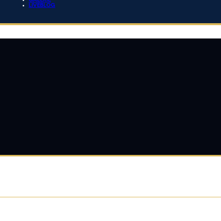
GALERIE
LIVEBLOG