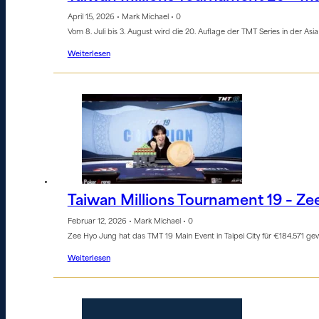
April 15, 2026 • Mark Michael • 0
Vom 8. Juli bis 3. August wird die 20. Auflage der TMT Series in der Asia
Weiterlesen
Taiwan Millions Tournament 19 – Z
Februar 12, 2026 • Mark Michael • 0
Zee Hyo Jung hat das TMT 19 Main Event in Taipei City für €184.571 ge
Weiterlesen