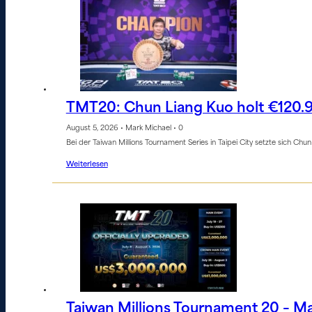
TMT20: Chun Liang Kuo holt €120.
August 5, 2026 • Mark Michael • 0
Bei der Taiwan Millions Tournament Series in Taipei City setzte sich Ch
Weiterlesen
Taiwan Millions Tournament 20 – Ma