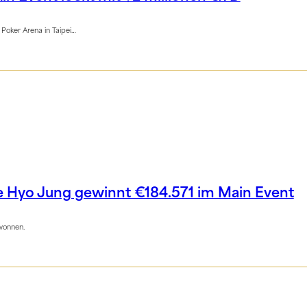
 Poker Arena in Taipei…
ee Hyo Jung gewinnt €184.571 im Main Event
wonnen.