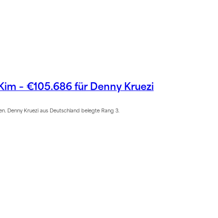
u Kim – €105.686 für Denny Kruezi
n. Denny Kruezi aus Deutschland belegte Rang 3.