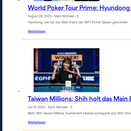
World Poker Tour Prime: Hyundong 
August 28, 2025 • Mark Michael • 0
Hyundong Lee hat das Main Event der WPT Prime Taiwan gewonnen.
Weiterlesen
Taiwan Millions: Shih holt das Main
Juli 31, 2025 • Mark Michael • 0
Beim 18th Taiwan Millions Tournament Festival schnappte sich Shih Chen
Weiterlesen