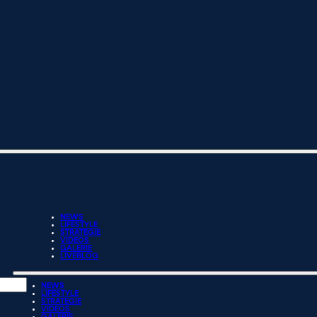
NEWS
LIFESTYLE
STRATEGIE
VIDEOS
GALERIE
LIVEBLOG
NEWS
LIFESTYLE
STRATEGIE
VIDEOS