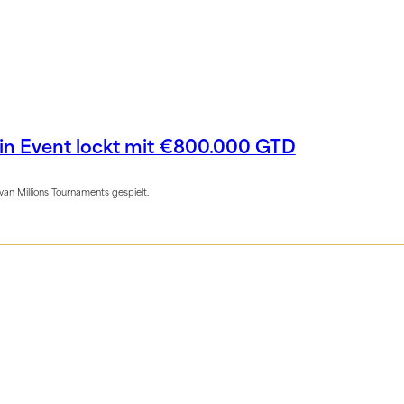
ain Event lockt mit €800.000 GTD
iwan Millions Tournaments gespielt.