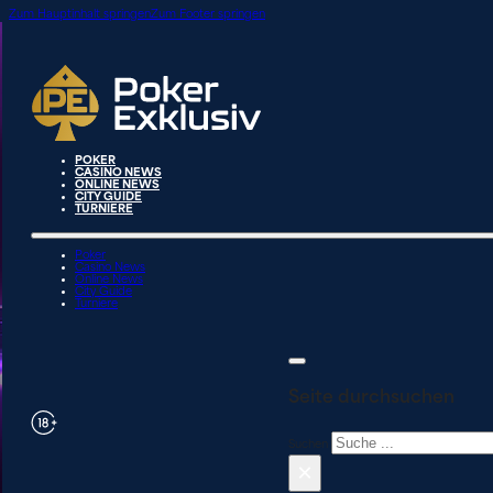
Zum Hauptinhalt springen
Zum Footer springen
POKER
CASINO NEWS
ONLINE NEWS
CITY GUIDE
TURNIERE
Poker
Casino News
Online News
City Guide
Turniere
Seite durchsuchen
Suchen
×