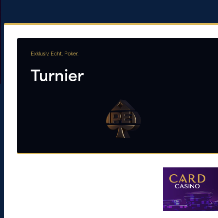
Exklusiv. Echt. Poker.
Turnier