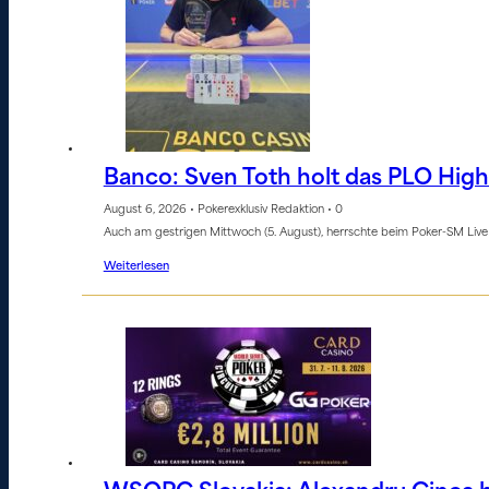
Banco: Sven Toth holt das PLO High
August 6, 2026 • Pokerexklusiv Redaktion • 0
Auch am gestrigen Mittwoch (5. August), herrschte beim Poker-SM Live
Weiterlesen