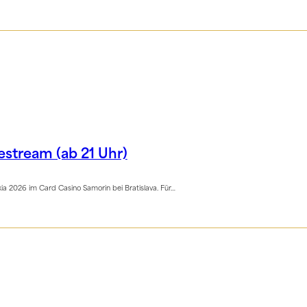
estream (ab 21 Uhr)
kia 2026 im Card Casino Samorin bei Bratislava. Für…