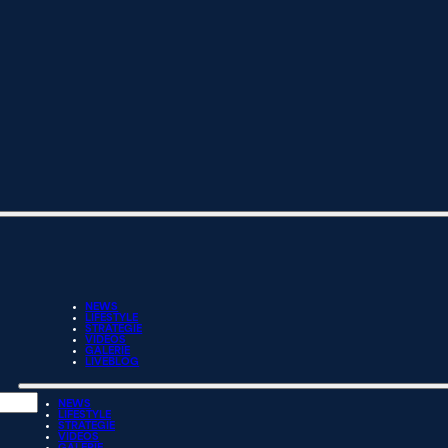
NEWS
LIFESTYLE
STRATEGIE
VIDEOS
GALERIE
LIVEBLOG
NEWS
LIFESTYLE
STRATEGIE
VIDEOS