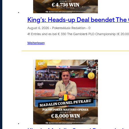
King’s: Heads-up Deal beendet Th
August 6, 2026 • Pokerexklusiv Redaktion • 0
41 Entries sind es bei € 330 The Gambler$ PLO Championship (€ 20.00
Weiterlesen