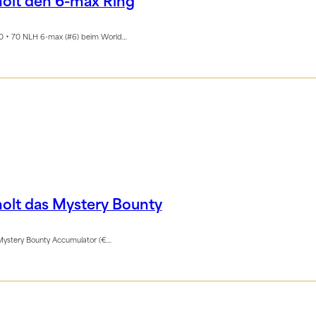
olt den 6-max Ring
680 + 70 NLH 6-max (#6) beim World…
olt das Mystery Bounty
Mystery Bounty Accumulator (€…