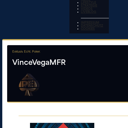
LIFESTYLE
STRATEGIE
VIDEOS
LIVEBLOG
IMPRESSUM
DATENSCHUTZ
COOKIES
Exklusiv. Echt. Poker.
VinceVegaMFR