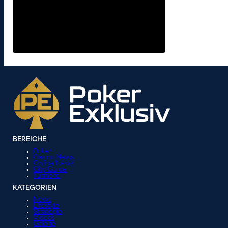
BEREICHE
Poker
Casino News
Online News
City Guide
Turniere
KATEGORIEN
News
Lifestyle
Strategie
Videos
Galerie