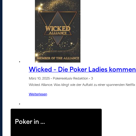
Wicked – Die Poker Ladies kommen
März 10, 2025 • Pokerexklusiv Redaktion • 3
Wicked Alliance. Was klingt wie der Auftakt zu einer spannenden Netfli
Weiterlesen
Poker in …