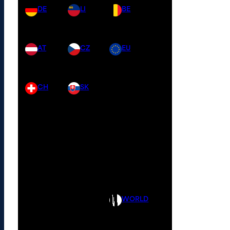
DE
LI
BE
AT
CZ
EU
CH
SK
WORLD