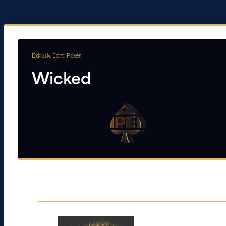
Exklusiv. Echt. Poker.
Wicked