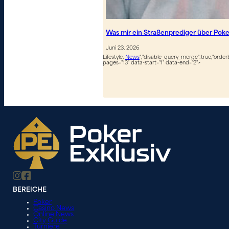
Was mir ein Straßenprediger über Poker
Juni 23, 2026
Lifestyle,
News
","disable_query_merge":true,"orderb
pages="13" data-start="1" data-end="2">
BEREICHE
Poker
Casino News
Online News
City Guide
Turniere