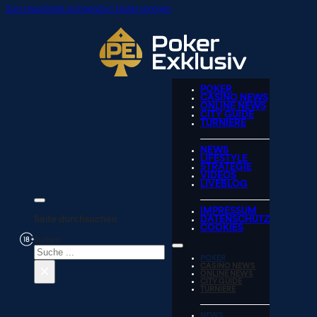
Zum Hauptinhalt springen
Zum Footer springen
POKER
CASINO NEWS
ONLINE NEWS
CITY GUIDE
TURNIERE
NEWS
LIFESTYLE
STRATEGIE
VIDEOS
LIVEBLOG
IMPRESSUM
Seite durchsuchen
DATENSCHUTZ
COOKIES
Suchen
POKER
×
CASINO NEWS
ONLINE NEWS
CITY GUIDE
TURNIERE
NEWS