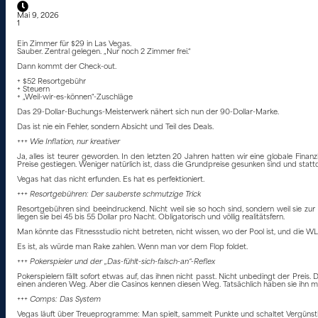
Mai 9, 2026
1
Ein Zimmer für $29 in Las Vegas.
Sauber. Zentral gelegen. „Nur noch 2 Zimmer frei.“
Dann kommt der Check-out.
+ $52 Resortgebühr
+ Steuern
+ „Weil-wir-es-können“-Zuschläge
Das 29-Dollar-Buchungs-Meisterwerk nähert sich nun der 90-Dollar-Marke.
Das ist nie ein Fehler, sondern Absicht und Teil des Deals.
+++ Wie Inflation, nur kreativer
Ja, alles ist teurer geworden. In den letzten 20 Jahren hatten wir eine globale Finan
Preise gestiegen. Weniger natürlich ist, dass die Grundpreise gesunken sind und statt
Vegas hat das nicht erfunden. Es hat es perfektioniert.
+++ Resortgebühren: Der sauberste schmutzige Trick
Resortgebühren sind beeindruckend. Nicht weil sie so hoch sind, sondern weil sie z
liegen sie bei 45 bis 55 Dollar pro Nacht. Obligatorisch und völlig realitätsfern.
Man könnte das Fitnessstudio nicht betreten, nicht wissen, wo der Pool ist, und die
Es ist, als würde man Rake zahlen. Wenn man vor dem Flop foldet.
+++ Pokerspieler und der „Das-fühlt-sich-falsch-an“-Reflex
Pokerspielern fällt sofort etwas auf, das ihnen nicht passt. Nicht unbedingt der Prei
einen anderen Weg. Aber die Casinos kennen diesen Weg. Tatsächlich haben sie ihn mi
+++ Comps: Das System
Vegas läuft über Treueprogramme: Man spielt, sammelt Punkte und schaltet Vergünstigung