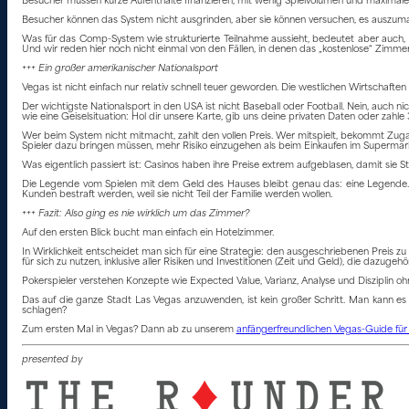
Besucher müssen kurze Aufenthalte finanzieren, mit wenig Spielvolumen und maximal
Besucher können das System nicht ausgrinden, aber sie können versuchen, es auszuma
Was für das Comp-System wie strukturierte Teilnahme aussieht, bedeutet aber auch, 
Und wir reden hier noch nicht einmal von den Fällen, in denen das „kostenlose“ Zimmer
+++ Ein großer amerikanischer Nationalsport
Vegas ist nicht einfach nur relativ schnell teuer geworden. Die westlichen Wirtschafte
Der wichtigste Nationalsport in den USA ist nicht Baseball oder Football. Nein, auch 
wie eine Geiselsituation: Hol dir unsere Karte, gib uns deine privaten Daten oder zahle
Wer beim System nicht mitmacht, zahlt den vollen Preis. Wer mitspielt, bekommt Zugang 
Spieler dazu bringen müssen, mehr Risiko einzugehen als beim Einkaufen im Supermar
Was eigentlich passiert ist: Casinos haben ihre Preise extrem aufgeblasen, damit sie
Die Legende vom Spielen mit dem Geld des Hauses bleibt genau das: eine Legende. M
Kunden bestraft werden, weil sie nicht Teil der Familie werden wollen.
+++ Fazit: Also ging es nie wirklich um das Zimmer?
Auf den ersten Blick bucht man einfach ein Hotelzimmer.
In Wirklichkeit entscheidet man sich für eine Strategie: den ausgeschriebenen Preis zu
für sich zu nutzen, inklusive aller Risiken und Investitionen (Zeit und Geld), die dazugehö
Pokerspieler verstehen Konzepte wie Expected Value, Varianz, Analyse und Disziplin ohn
Das auf die ganze Stadt Las Vegas anzuwenden, ist kein großer Schritt. Man kann es
schlagen?
Zum ersten Mal in Vegas? Dann ab zu unserem
anfängerfreundlichen Vegas-Guide fü
presented by