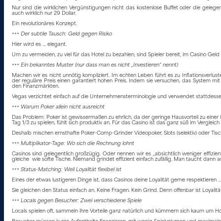
Nur sind die wirklichen Vergünstigungen nicht das kostenlose Buffet oder die geleg
auch wirklich nur 29 Dollar.
Ein revolutionäres Konzept.
+++ Der subtile Tausch: Geld gegen Risiko
Hier wird es … elegant.
Um zu vermeiden, zu viel für das Hotel zu bezahlen, sind Spieler bereit, im Casino Geld 
+++ Ein bekanntes Muster (nur dass man es nicht „Investieren“ nennt)
Machen wir es nicht unnötig kompliziert. Im echten Leben führt es zu Inflationsverlu
der reguläre Preis einen garantiert hohen Preis. Indem sie versuchen, das System mit 
den Finanzmärkten.
Vegas verzichtet einfach auf die Unternehmensterminologie und verwendet stattdessen Be
+++ Warum Poker allein nicht ausreicht
Das Problem: Poker ist gewissermaßen zu ehrlich, da der geringe Hausvorteil zu eine
Tag 1/3 zu spielen, fühlt sich produktiv an. Für das Casino ist das ganz süß im Verg
Deshalb mischen ernsthafte Poker-Comp-Grinder Videopoker, Slots (selektiv) oder Tischsp
+++ Multiplikator-Tage: Wo sich die Rechnung lohnt
Casinos sind gelegentlich großzügig. Oder nennen wir es „absichtlich weniger effizien
gleiche wie softe Tische. Niemand grindet effizient einfach zufällig. Man taucht dann 
+++ Status-Matching: Weil Loyalität flexibel ist
Eines der etwas lustigeren Dinge ist, dass Casinos deine Loyalität gerne respektieren
Sie gleichen den Status einfach an. Keine Fragen. Kein Grind. Denn offenbar ist Loyalit
+++ Locals gegen Besucher: Zwei verschiedene Spiele
Locals spielen oft, sammeln ihre Vorteile ganz natürlich und kümmern sich kaum um Ho