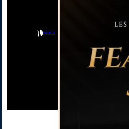
WORLD