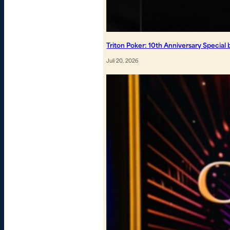
Triton Poker: 10th Anniversary Special b
Juli 20, 2026