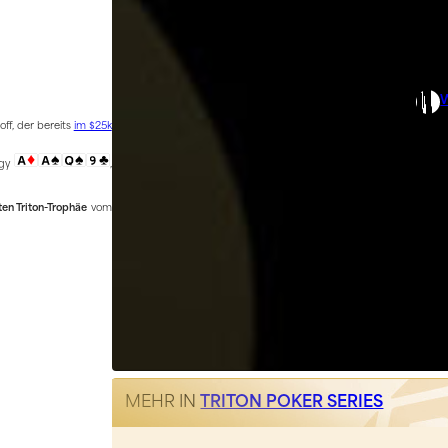
off, der bereits
im $25k
agy
,
ten Triton-Trophäe
vom
MEHR IN
TRITON POKER SERIES