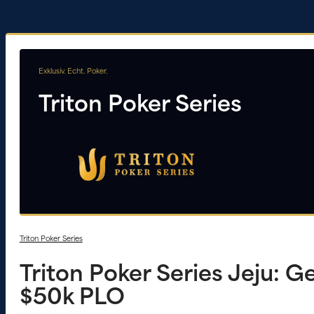
Exklusiv. Echt. Poker.
Triton Poker Series
Triton Poker Series
Triton Poker Series Jeju: G
$50k PLO