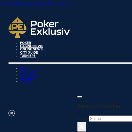
Zum Hauptinhalt springen
Zum Footer springen
POKER
CASINO NEWS
ONLINE NEWS
CITY GUIDE
TURNIERE
Poker
Casino News
Online News
City Guide
Turniere
Seite durchsuchen
Suchen
×