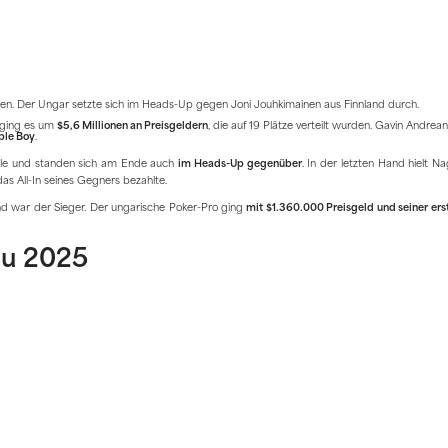
. Der Ungar setzte sich im Heads-Up gegen Joni Jouhkimainen aus Finnland durch.
 ging es um
$5,6 Millionen an Preisgeldern
, die auf 19 Plätze verteilt wurden. Gavin Andrean
ble Boy
.
ble und standen sich am Ende auch
im Heads-Up gegenüber
. In der letzten Hand hielt N
as All-In seines Gegners bezahlte.
d war der Sieger. Der ungarische Poker-Pro ging
mit $1.360.000 Preisgeld und seiner ers
eju 2025