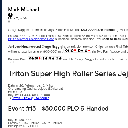
Mark Michael
März 11, 2025
0
Gergo Nagy hat beim Triton Jeju Poker-Festival das
$50.000 PLO 6-Handed
gewonnen
Im $50.000 PLO 6-Handed kamen 57 Entries sowie 55 Re-Entries zusammen. Damit
PLO als letzter Spieler ohne Cash
ausschied, sicherte sich den Titel
Back-to-Back Bub
Joni Jouhkimainen und Gergo Nagy
gingen mit den meisten Chips an den Final Ta
während Jouhkimainen ($930.000) mit
ein Two Pair floppte und d
Bis zum River
machte Gergo Nagy ebenfalls ein Two Pair un
Tisch.
Triton Super High Roller Series J
Datum: 26. Februar bis 15. März
Ort: Landing Casino, Jejudo (Südkorea)
Events: 18
Buy-Ins: $15.000 bis $150.000
—>
Triton SHRS Jeju Schedule
Event #15 – $50.000 PLO 6-Handed
Buy-In: $50.000
Entries: 112 (57 Entries + 55 Re-Entries)
Preisgeld: $5.600.000