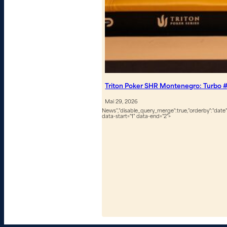
Triton Poker SHR Montenegro: Turbo #
Mai 29, 2026
News","disable_query_merge":true,"orderby":"date","
data-start="1" data-end="2">