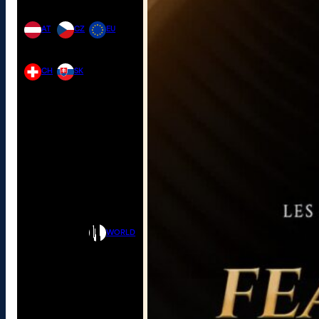
AT
CZ
EU
CH
SK
WORLD