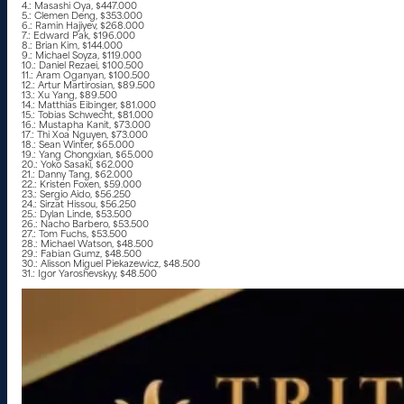
4.: Masashi Oya, $447.000
5.: Clemen Deng, $353.000
6.: Ramin Hajiyev, $268.000
7.: Edward Pak, $196.000
8.: Brian Kim, $144.000
9.: Michael Soyza, $119.000
10.: Daniel Rezaei, $100.500
11.: Aram Oganyan, $100.500
12.: Artur Martirosian, $89.500
13.: Xu Yang, $89.500
14.: Matthias Eibinger, $81.000
15.: Tobias Schwecht, $81.000
16.: Mustapha Kanit, $73.000
17.: Thi Xoa Nguyen, $73.000
18.: Sean Winter, $65.000
19.: Yang Chongxian, $65.000
20.: Yoko Sasaki, $62.000
21.: Danny Tang, $62.000
22.: Kristen Foxen, $59.000
23.: Sergio Aido, $56.250
24.: Sirzat Hissou, $56.250
25.: Dylan Linde, $53.500
26.: Nacho Barbero, $53.500
27.: Tom Fuchs, $53.500
28.: Michael Watson, $48.500
29.: Fabian Gumz, $48.500
30.: Alisson Miguel Piekazewicz, $48.500
31.: Igor Yaroshevskyy, $48.500