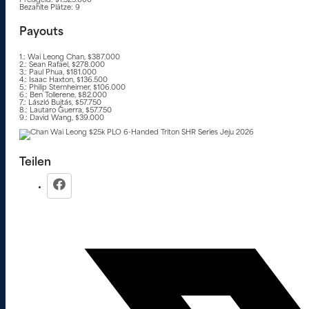
Preisgeld: $1.325.000
Bezahlte Plätze: 9
Payouts
1.: Wai Leong Chan, $387.000
2.: Sean Rafael, $278.000
3.: Paul Phua, $181.000
4.: Isaac Haxton, $136.500
5.: Philip Sternheimer, $106.000
6.: Ben Tollerene, $82.000
7.: László Bujtás, $57.750
8.: Lautaro Guerra, $57.750
9.: David Wang, $39.000
Teilen