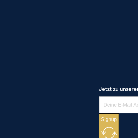
Jetzt zu unser
Signup