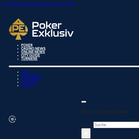
Zum Hauptinhalt springen
Zum Footer springen
POKER
CASINO NEWS
ONLINE NEWS
CITY GUIDE
TURNIERE
Poker
Casino News
Online News
City Guide
Turniere
Seite durchsuchen
Suchen
×