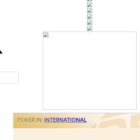
POKER IN:
INTERNATIONAL