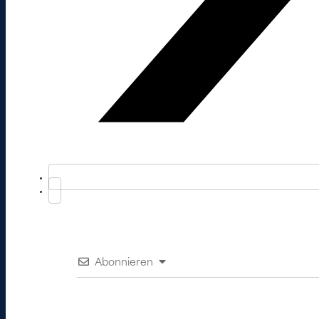
Abonnieren