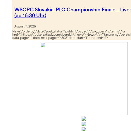
WSOPC Slovakia: PLO Championship Finale – Live
(ab 16:30 Uhr)
August 7, 2026
News","orderby":"date","post_status":"publish","paged":1,"tax_query":[{"terms":"<a
href=\"https:\/\/pokerexklusiv.com\/bereich\/news\">News<\/a>","taxonomy":"bereich",
data-page="1" data-max-pages="4302" data-start="1" data-end="2">