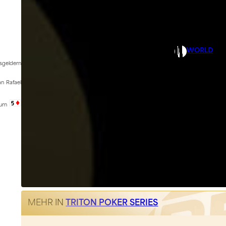
WORLD
isgeldern
n Rafael
urn
MEHR IN
TRITON POKER SERIES