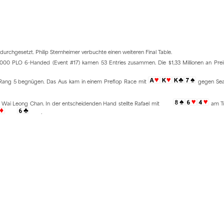
rchgesetzt. Philip Sternheimer verbuchte einen weiteren Final Table.
$25.000 PLO 6-Handed (Event #17) kamen 53 Entries zusammen. Die $1,33 Millionen an Pre
t Rang 5 begnügen. Das Aus kam in einem Preflop Race mit
gegen Sea
n Wai Leong Chan. In der entscheidenden Hand stellte Rafael mit
am T
.