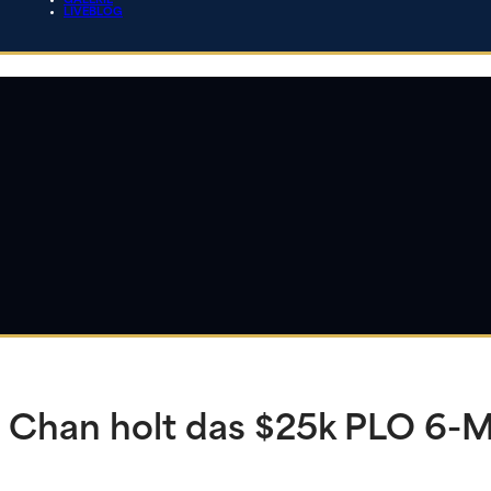
GALERIE
LIVEBLOG
g Chan holt das $25k PLO 6-