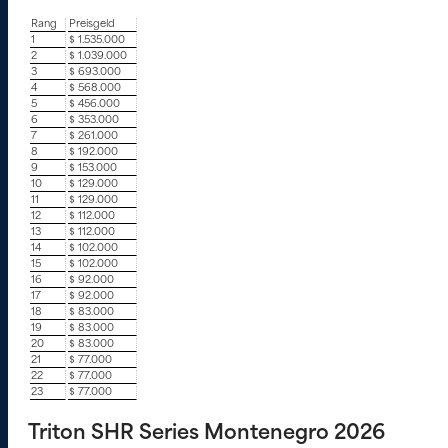
Rang
Preisgeld
1
$ 1.535.000
2
$ 1.039.000
3
$ 693.000
4
$ 568.000
5
$ 456.000
6
$ 353.000
7
$ 261.000
8
$ 192.000
9
$ 153.000
10
$ 129.000
11
$ 129.000
12
$ 112.000
13
$ 112.000
14
$ 102.000
15
$ 102.000
16
$ 92.000
17
$ 92.000
18
$ 83.000
19
$ 83.000
20
$ 83.000
21
$ 77.000
22
$ 77.000
23
$ 77.000
Triton SHR Series Montenegro 2026