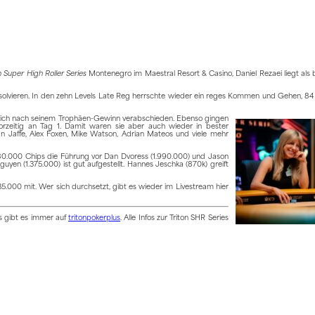
n Super High Roller Series
Montenegro im Maestral Resort & Casino, Daniel Rezaei liegt als 
solvieren. In den zehn Levels Late Reg herrschte wieder ein reges Kommen und Gehen, 84 S
gleich nach seinem Trophäen-Gewinn verabschieden. Ebenso gingen
orzeitig an Tag 1. Damit waren sie aber auch wieder in bester
han Jaffe, Alex Foxen, Mike Watson, Adrian Mateos und viele mehr
2.180.000 Chips die Führung vor Dan Dvoress (1.990.000) und Jason
guyen (1.375.000) ist gut aufgestellt. Hannes Jeschka (870k) greift
35.000 mit. Wer sich durchsetzt, gibt es wieder im Livestream hier
ts gibt es immer auf
tritonpokerplus
. Alle Infos zur Triton SHR Series