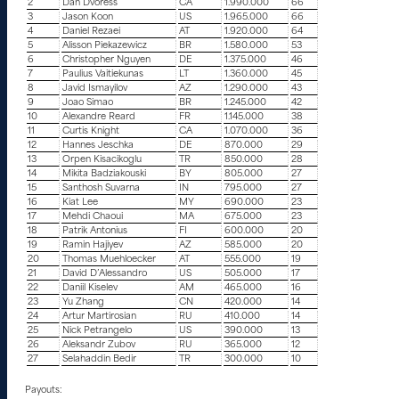
2
Dan Dvoress
CA
1.990.000
66
3
Jason Koon
US
1.965.000
66
4
Daniel Rezaei
AT
1.920.000
64
5
Alisson Piekazewicz
BR
1.580.000
53
6
Christopher Nguyen
DE
1.375.000
46
7
Paulius Vaitiekunas
LT
1.360.000
45
8
Javid Ismayilov
AZ
1.290.000
43
9
Joao Simao
BR
1.245.000
42
10
Alexandre Reard
FR
1.145.000
38
11
Curtis Knight
CA
1.070.000
36
12
Hannes Jeschka
DE
870.000
29
13
Orpen Kisacikoglu
TR
850.000
28
14
Mikita Badziakouski
BY
805.000
27
15
Santhosh Suvarna
IN
795.000
27
16
Kiat Lee
MY
690.000
23
17
Mehdi Chaoui
MA
675.000
23
18
Patrik Antonius
FI
600.000
20
19
Ramin Hajiyev
AZ
585.000
20
20
Thomas Muehloecker
AT
555.000
19
21
David D’Alessandro
US
505.000
17
22
Daniil Kiselev
AM
465.000
16
23
Yu Zhang
CN
420.000
14
24
Artur Martirosian
RU
410.000
14
25
Nick Petrangelo
US
390.000
13
26
Aleksandr Zubov
RU
365.000
12
27
Selahaddin Bedir
TR
300.000
10
Payouts: