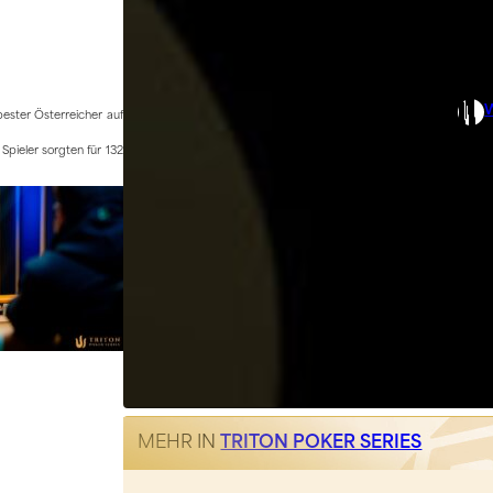
bester Österreicher auf
pieler sorgten für 132
MEHR IN
TRITON POKER SERIES