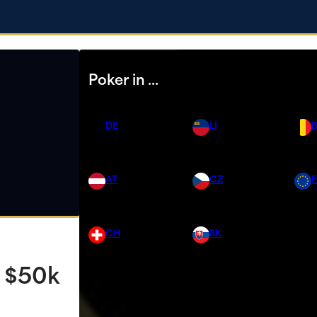
Poker in …
DE
LI
AT
CZ
CH
SK
m $50k