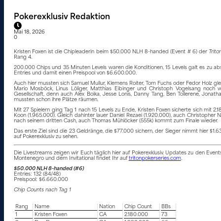
Pokerexklusiv Redaktion
Mai 18, 2026
0
Kristen Foxen ist die Chipleaderin beim $50.000 NLH 8-handed (Event # 6) der
Trito
Rang 4.
200.000 Chips und 35 Minuten Levels waren die Konditionen, 15 Levels galt es zu ab
Entries und damit einen Preispool von $6.600.000.
Auch hier mussten sich Samuel Mullur, Klemens Roiter, Tom Fuchs oder Fedor Holz 
Mario Mosböck, Linus Löliger, Matthias Eibinger und Christoph Vogelsang noch v
Gesellschaft, denn auch Alex Boika, Jesse Lonis, Danny Tang, Ben Tollerene, Jonat
mussten schon ihre Plätze räumen.
Mit 27 Spielern ging Tag 1 nach 15 Levels zu Ende, Kristen Foxen sicherte sich mit 
Koon (1.965.000). Gleich dahinter lauer Daniel Rezaei (1.920.000), auch Christopher N
nach seinem dritten Cash, auch Thomas Mühlöcker (555k) kommt zum Finale wieder.
Das erste Ziel sind die 23 Geldränge, die $77.000 sichern, der Sieger nimmt hier $1.6
auf Pokerexklusiv zu sehen.
Die Livestreams zeigen wir Euch täglich hier auf Pokerexklusiv. Updates zu den Even
Montenegro und dem Invitational findet Ihr auf
tritonpokerseries.com
.
$50.000 NLH 8-handed (#6)
Entries: 132 (84/48)
Preispool: $6.660.000
Chip Counts nach Tag 1
Rang
Name
Nation
Chip Count
BBs
1
Kristen Foxen
CA
2.180.000
73