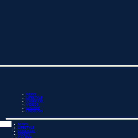
NEWS
LIFESTYLE
STRATEGIE
VIDEOS
GALERIE
LIVEBLOG
NEWS
LIFESTYLE
STRATEGIE
VIDEOS