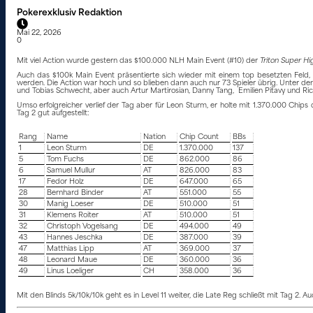
Pokerexklusiv Redaktion
Mai 22, 2026
0
Mit viel Action wurde gestern das $100.000 NLH Main Event (#10) der
Triton Super Hig
Auch das $100k Main Event präsentierte sich wieder mit einem top besetzten Feld, 
werden. Die Action war hoch und so blieben dann auch nur 73 Spieler übrig. Unter de
und Tobias Schwecht, aber auch Artur Martirosian, Danny Tang, Emilien Pitavy und Ric
Umso erfolgreicher verlief der Tag aber für Leon Sturm, er holte mit 1.370.000 Chips
Tag 2 gut aufgestellt:
Rang
Name
Nation
Chip Count
BBs
1
Leon Sturm
DE
1.370.000
137
5
Tom Fuchs
DE
862.000
86
6
Samuel Mullur
AT
826.000
83
17
Fedor Holz
DE
647.000
65
28
Bernhard Binder
AT
551.000
55
30
Manig Loeser
DE
510.000
51
31
Klemens Roiter
AT
510.000
51
32
Christoph Vogelsang
DE
494.000
49
43
Hannes Jeschka
DE
387.000
39
47
Matthias Lipp
AT
369.000
37
48
Leonard Maue
DE
360.000
36
49
Linus Loeliger
CH
358.000
36
Mit den Blinds 5k/10k/10k geht es in Level 11 weiter, die Late Reg schließt mit Tag 2. 