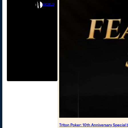
WORLD
Triton Poker: 10th Anniversary Special b