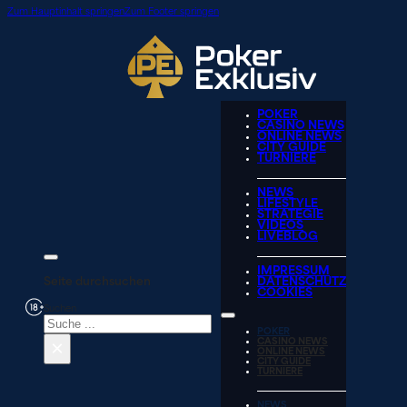
Zum Hauptinhalt springen
Zum Footer springen
POKER
CASINO NEWS
ONLINE NEWS
CITY GUIDE
TURNIERE
NEWS
LIFESTYLE
STRATEGIE
VIDEOS
LIVEBLOG
IMPRESSUM
Seite durchsuchen
DATENSCHUTZ
COOKIES
Suchen
POKER
×
CASINO NEWS
ONLINE NEWS
CITY GUIDE
TURNIERE
NEWS