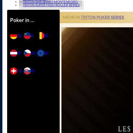
TRITON SHR SERIES MONTENEGRO
TRITON SUPER HIGH ROLLER SERIES
MEHR IN
TRITON POKER SERIES
Poker in …
DE
LI
BE
AT
CZ
EU
CH
SK