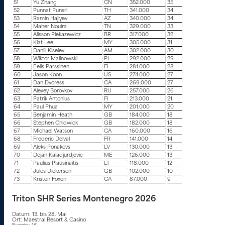
51
Yu Zhang
CN
352.000
35
52
Punnat Punsri
TH
341.000
34
53
Ramin Hajiyev
AZ
340.000
34
54
Maher Nouira
TN
329.000
33
55
Alisson Piekazewicz
BR
317.000
32
56
Kiat Lee
MY
305.000
31
57
Daniil Kiselev
AM
302.000
30
58
Wiktor Malinowski
PL
292.000
29
59
Eelis Parssinen
FI
281.000
28
60
Jason Koon
US
274.000
27
61
Dan Dvoress
CA
269.000
27
62
Alexey Borovkov
RU
257.000
26
63
Patrik Antonius
FI
213.000
21
64
Paul Phua
MY
201.000
20
65
Benjamin Heath
GB
184.000
18
66
Stephen Chidwick
GB
182.000
18
67
Michael Watson
CA
160.000
16
68
Frederic Delval
FR
141.000
14
69
Aleks Ponakovs
LV
130.000
13
70
Dejan Kaladjurdjevic
ME
126.000
13
71
Paulius Plausinaitis
LT
118.000
12
72
Jules Dickerson
GB
102.000
10
73
Kristen Foxen
CA
87.000
9
Triton SHR Series Montenegro 2026
Datum: 13. bis 28. Mai
Ort: Maestral Resort & Casino