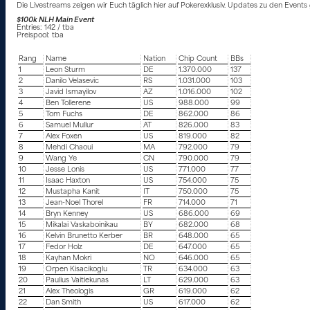
Die Livestreams zeigen wir Euch täglich hier auf Pokerexklusiv. Updates zu den Events
$100k NLH Main Event
Entries: 142 / tba
Preispool: tba
Rang
Name
Nation
Chip Count
BBs
1
Leon Sturm
DE
1.370.000
137
2
Danilo Velasevic
RS
1.031.000
103
3
Javid Ismayilov
AZ
1.016.000
102
4
Ben Tollerene
US
988.000
99
5
Tom Fuchs
DE
862.000
86
6
Samuel Mullur
AT
826.000
83
7
Alex Foxen
US
819.000
82
8
Mehdi Chaoui
MA
792.000
79
9
Wang Ye
CN
790.000
79
10
Jesse Lonis
US
771.000
77
11
Isaac Haxton
US
754.000
75
12
Mustapha Kanit
IT
750.000
75
13
Jean-Noel Thorel
FR
714.000
71
14
Bryn Kenney
US
686.000
69
15
Mikalai Vaskaboinikau
BY
682.000
68
16
Kelvin Brunetto Kerber
BR
648.000
65
17
Fedor Holz
DE
647.000
65
18
Kayhan Mokri
NO
646.000
65
19
Orpen Kisacikoglu
TR
634.000
63
20
Paulius Vaitiekunas
LT
629.000
63
21
Alex Theologis
GR
619.000
62
22
Dan Smith
US
617.000
62