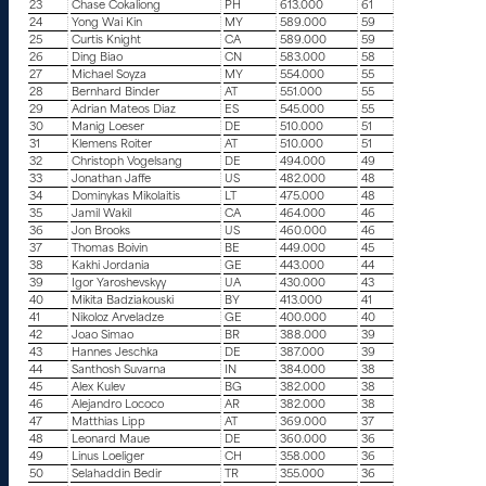
23
Chase Cokaliong
PH
613.000
61
24
Yong Wai Kin
MY
589.000
59
25
Curtis Knight
CA
589.000
59
26
Ding Biao
CN
583.000
58
27
Michael Soyza
MY
554.000
55
28
Bernhard Binder
AT
551.000
55
29
Adrian Mateos Diaz
ES
545.000
55
30
Manig Loeser
DE
510.000
51
31
Klemens Roiter
AT
510.000
51
32
Christoph Vogelsang
DE
494.000
49
33
Jonathan Jaffe
US
482.000
48
34
Dominykas Mikolaitis
LT
475.000
48
35
Jamil Wakil
CA
464.000
46
36
Jon Brooks
US
460.000
46
37
Thomas Boivin
BE
449.000
45
38
Kakhi Jordania
GE
443.000
44
39
Igor Yaroshevskyy
UA
430.000
43
40
Mikita Badziakouski
BY
413.000
41
41
Nikoloz Arveladze
GE
400.000
40
42
Joao Simao
BR
388.000
39
43
Hannes Jeschka
DE
387.000
39
44
Santhosh Suvarna
IN
384.000
38
45
Alex Kulev
BG
382.000
38
46
Alejandro Lococo
AR
382.000
38
47
Matthias Lipp
AT
369.000
37
48
Leonard Maue
DE
360.000
36
49
Linus Loeliger
CH
358.000
36
50
Selahaddin Bedir
TR
355.000
36