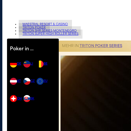
MAESTRAL RESORT & CASINO
TRITON POKER
TRITON SHR SERIES MONTENEGRO
TRITON SUPER HIGH ROLLER SERIES
MEHR IN
TRITON POKER SERIES
Poker in …
DE
LI
BE
AT
CZ
EU
CH
SK