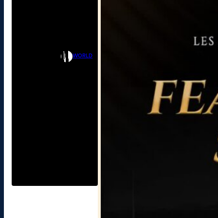
WORLD