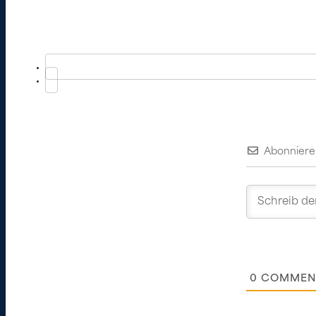
Abonniere
0
COMMEN