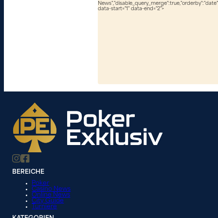
News","disable_query_merge":true,"orderby":"date","
data-start="1" data-end="2">
BEREICHE
Poker
Casino News
Online News
City Guide
Turniere