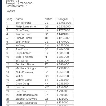
Entries: 178
Preisgeld: $17.800.000
Bezahlte Plätze: 31
Payouts
Rang
Name
Nation
Preisgeld
1
Ben Tollerene
US
$ 3.766.000
2
Philip Sternheimer
GB
$ 2.535.000
3
Elton Tsang
HK
$ 1.787.000
4
Kristen Foxen
CA
$ 1.449.000
5
Punnat Punsri
TH
$ 1.146.000
6
Sean Winter
US
$ 870.000
7
Xu Yang
CN
$ 635.000
8
Tom Fuchs
DE
$ 464.000
9
Felipe Ketzer
BR
$ 385.000
10
Eelis Parssinen
FI
$ 326.000
11
Esti Wang
CN
$ 326.000
12
Bernhard Binder
AT
$ 290.000
13
Matthias Eibinger
AT
$ 290.000
14
LV
$ 263.000
Aleks Poņakovs
15
Yu Lei
CN
$ 263.000
16
Gabriel Costa
BR
$ 236.500
17
Chen Dong
HK
$ 236.500
18
Lun Loon
MY
$ 210.000
19
Leon Sturm
DE
$ 210.000
20
Mikita Badziakouski
BY
$ 210.000
21
Stephen Chidwick
GB
$ 192.000
22
LT
$ 192.000
Paulius Vaitiekūnas