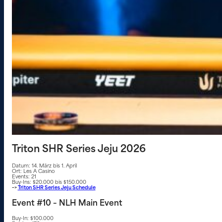
Triton SHR Series Jeju 2026
Datum: 14. März bis 1. April
Ort: Les A Casino
Events: 21
Buy-Ins: $20.000 bis $150.000
–>
Triton SHR Series Jeju Schedule
Event #10 – NLH Main Event
Buy-In: $100.000