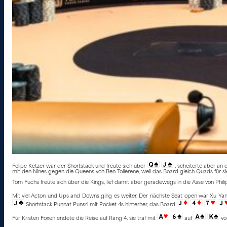
Felipe Ketzer war der Shortstack und freute sich über
, scheiterte aber an 
mit den Nines gegen die Queens von Ben Tollerene, weil das Board gleich Quads für si
Tom Fuchs freute sich über die Kings, lief damit aber geradewegs in die Asse von Phi
Mit viel Acton und Ups and Downs ging es weiter. Der nächste Seat open war Xu Yang,
Shortstack Punnat Punsri mit Pocket 4s hinterher, das Board
Für Kristen Foxen endete die Reise auf Rang 4, sie traf mit
auf
vo