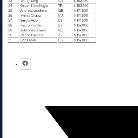
23
Wang Yang
CN
$ 183.250
24
Orpen Kisacikoglu
TR
$ 183.250
25
Andrew Leathem
GB
$ 174.500
26
Mehdi Chaoui
MA
$ 174.500
27
Sergio Aido
ES
$ 174.500
28
Pedro Padilha
BR
$ 157.000
29
Johannes Straver
NL
$ 157.000
30
Nacho Barbero
AR
$ 157.000
31
Ben Lamb
US
$ 157.000