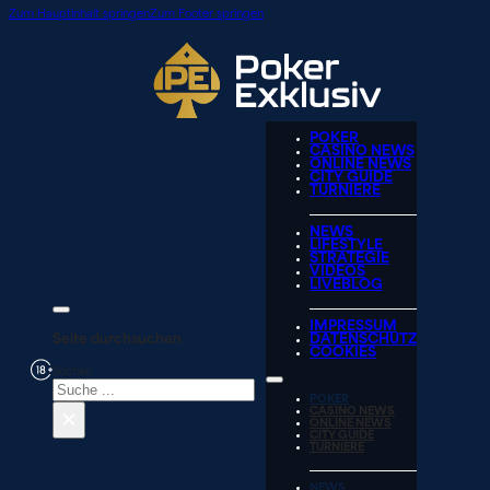
Zum Hauptinhalt springen
Zum Footer springen
POKER
CASINO NEWS
ONLINE NEWS
CITY GUIDE
TURNIERE
NEWS
LIFESTYLE
STRATEGIE
VIDEOS
LIVEBLOG
IMPRESSUM
Seite durchsuchen
DATENSCHUTZ
COOKIES
Suchen
POKER
×
CASINO NEWS
ONLINE NEWS
CITY GUIDE
TURNIERE
NEWS