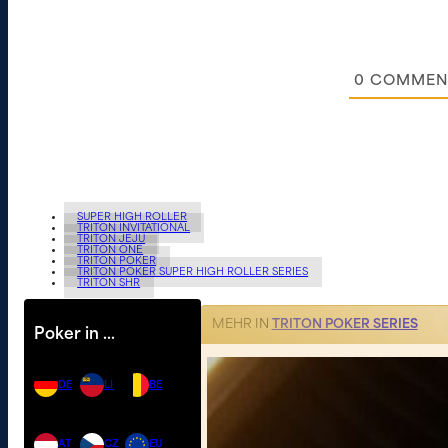
0
COMMEN
SUPER HIGH ROLLER
TRITON INVITATIONAL
TRITON JEJU
TRITON ONE
TRITON POKER
TRITON POKER SUPER HIGH ROLLER SERIES
TRITON SHR
MEHR IN
TRITON POKER SERIES
Poker in …
DE
LI
BE
AT
CZ
EU