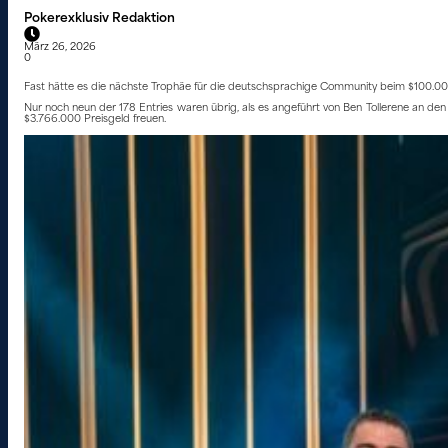
Pokerexklusiv Redaktion
März 26, 2026
0
Fast hätte es die nächste Trophäe für die deutschsprachige Community beim $100.000 
Nur noch neun der 178 Entries waren übrig, als es angeführt von Ben Tollerene an den F
$3.766.000 Preisgeld freuen.