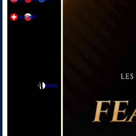
CH
SK
WORLD