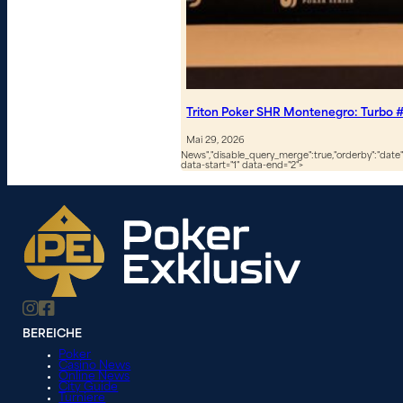
Triton Poker SHR Montenegro: Turbo #
Mai 29, 2026
News","disable_query_merge":true,"orderby":"date","
data-start="1" data-end="2">
BEREICHE
Poker
Casino News
Online News
City Guide
Turniere