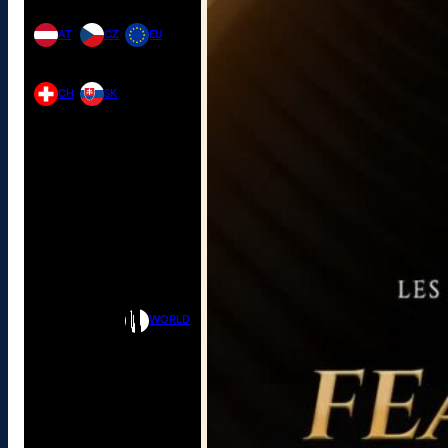
AT
CZ
EU
CH
SK
WORLD