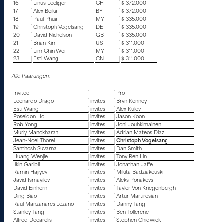
16
Linus Loeliger
CH
$ 372.000
17
Alex Boika
BY
$ 372.000
18
Paul Phua
MY
$ 335.000
19
Christoph Vogelsang
DE
$ 335.000
20
David Nicholson
GB
$ 335.000
21
Brian Kim
US
$ 311.000
22
Lim Chin Wei
MY
$ 311.000
23
Esti Wang
CN
$ 311.000
Alle Paarungen:
Invitee
Pro
Leonardo Drago
invites
Bryn Kenney
Esti Wang
invites
Alex Kulev
Poseidon Ho
invites
Jason Koon
Rob Yong
invites
Joni Jouhkimainen
Murly Manokharan
invites
Adrian Mateos Diaz
Jean-Noel Thorel
invites
Christoph Vogelsang
Santhosh Suvarna
invites
Dan Smith
Huang Wenjie
invites
Tony Ren Lin
Ilkin Garibli
invites
Jonathan Jaffe
Ramin Hajiyev
invites
Mikita Badziakouski
Javid Ismayilov
invites
Aleks Ponakovs
David Einhorn
invites
Taylor Von Kriegenbergh
Ding Biao
invites
Artur Martirosian
Raul Manzanares Lozano
invites
Danny Tang
Stanley Tang
invites
Ben Tollerene
Alfred Decarolis
invites
Stephen Chidwick