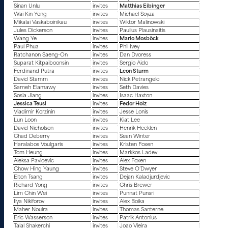
Sinan Unlu
invites
Matthias Eibinger
Wai Kin Yong
invites
Michael Soyza
Mikalai Vaskaboinikau
invites
Wiktor Malinowski
Jules Dickerson
invites
Paulius Plausinaitis
Wang Ye
invites
Mario Mosböck
Paul Phua
invites
Phil Ivey
Ratchanon Saeng-On
invites
Dan Dvoress
Suparat Kitpaiboonsin
invites
Sergio Aido
Ferdinand Putra
invites
Leon Sturm
David Stamm
invites
Nick Petrangelo
Sameh Elamawy
invites
Seth Davies
Sosia Jiang
invites
Isaac Haxton
Jessica Teusl
invites
Fedor Holz
Vladimir Korzinin
invites
Jesse Lonis
Lun Loon
invites
Kiat Lee
David Nicholson
invites
Henrik Hecklen
Chad Deberry
invites
Sean Winter
Haralabos Voulgaris
invites
Kristen Foxen
Tom Heung
invites
Markkos Ladev
Aleksa Pavicevic
invites
Alex Foxen
Chow Hing Yaung
invites
Steve O’Dwyer
Elton Tsang
invites
Dejan Kaladjurdjevic
Richard Yong
invites
Chris Brewer
Lim Chin Wei
invites
Punnat Punsri
Ilya Nikiforov
invites
Alex Boika
Maher Nouira
invites
Thomas Santerne
Eric Wasserson
invites
Patrik Antonius
Talal Shakerchi
invites
Joao Vieira