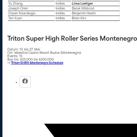
Yu Zhang
invites
Linus Loeliger
Joseph Oren
invites
Barak Wisbrod
Orpen Kisacikoglu
invites
Benjamin Heath
Tan Xuan
invites
Brian Kim
Triton Super High Roller Series Montenegr
Datum: 13. bis 27. Mai
Ort: Maestral Casino Resort Budva (Montenegro)
Events: 15
Buy-Ins: $25.000 bis $200.000
–>
Triton SHRS Montenegro Schedule