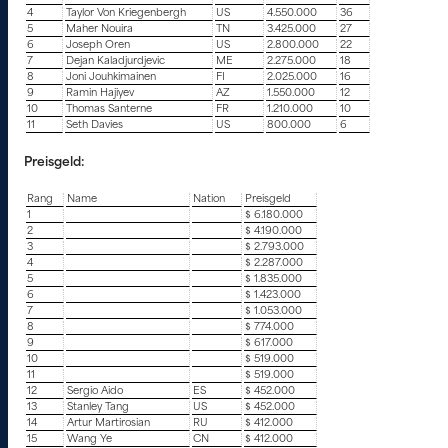
4
Taylor Von Kriegenbergh
US
4.550.000
36
5
Maher Nouira
TN
3.425.000
27
6
Joseph Oren
US
2.800.000
22
7
Dejan Kaladjurdjevic
ME
2.275.000
18
8
Joni Jouhkimainen
FI
2.025.000
16
9
Ramin Hajiyev
AZ
1.550.000
12
10
Thomas Santerne
FR
1.210.000
10
11
Seth Davies
US
800.000
6
Preisgeld:
Rang
Name
Nation
Preisgeld
1
$ 6.180.000
2
$ 4.190.000
3
$ 2.793.000
4
$ 2.287.000
5
$ 1.835.000
6
$ 1.423.000
7
$ 1.053.000
8
$ 774.000
9
$ 617.000
10
$ 519.000
11
$ 519.000
12
Sergio Aido
ES
$ 452.000
13
Stanley Tang
US
$ 452.000
14
Artur Martirosian
RU
$ 412.000
15
Wang Ye
CN
$ 412.000