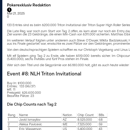
Pokerexklusiv Redaktion
Mai 21, 2025
0
133 Entries sind es beim $200.000 Triton Invitational der Triton Super High Roller Seri
Die Late Reg war noch zum Start von Tag 2 offen, es kam aber nur noch ein Entry daz
Ziel waren die 23 Geldränge, die einen Min-Cash von $311.000 sicherten. Matthias Eibin
Im weiteren Verlauf folgten unter anderem auch Steve O’Dwyer, Mikita Badziakouski, 
aus ins Finale gestartet war, erwischte es zwei Plätze vor den Geldrängen, prominente
Von den deutschsprachigen Spielern schafften es nur Christoph Vogelsang und Linus Lö
Mit elf Spielern ging Tag 2 zu Ende, alle haben $519.000 bereits sicher. Im Chipcou
(5.400.000), sechs Invitees und fünf Pros stehen im Finale.
Wer sich den Titel und die Siegprämie von $6.180.000 holt, gibt es auch heute wieder i
Event #8: NLH Triton Invitational
Buy-In: $100.000
Entries: 133 (96/37)
left: 11
Preisgeld: $26.600.000
Bezahlte Plätze: 23
Die Chip Counts nach Tag 2
Rang
Name
Nation
Chip Count
BBs
1
Javid Ismayilov
AZ
8.525.000
68
2
Aleksa Pavicevic
ME
7.325.000
59
3
Eric Wasserson
US
5.400.000
43