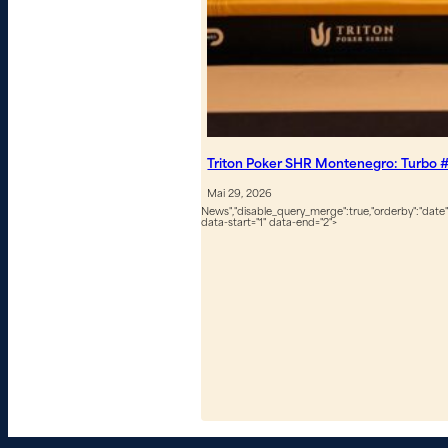
Triton Poker SHR Montenegro: Turbo #
Mai 29, 2026
News","disable_query_merge":true,"orderby":"date","
data-start="1" data-end="2">