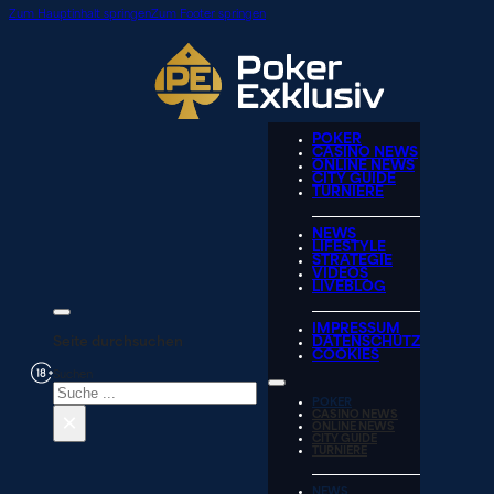
Zum Hauptinhalt springen
Zum Footer springen
POKER
CASINO NEWS
ONLINE NEWS
CITY GUIDE
TURNIERE
NEWS
LIFESTYLE
STRATEGIE
VIDEOS
LIVEBLOG
IMPRESSUM
Seite durchsuchen
DATENSCHUTZ
COOKIES
Suchen
POKER
×
CASINO NEWS
ONLINE NEWS
CITY GUIDE
TURNIERE
NEWS