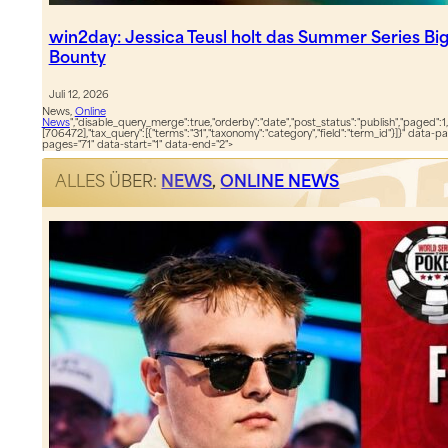
win2day: Jessica Teusl holt das Summer Series Bi
Bounty
Juli 12, 2026
News,
Online
News
","disable_query_merge":true,"orderby":"date","post_status":"publish","paged":1,
[706472],"tax_query":[{"terms":"31","taxonomy":"category","field":"term_id"}]}" data-
pages="71" data-start="1" data-end="2">
ALLES ÜBER:
NEWS
,
ONLINE NEWS