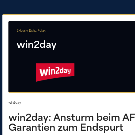
Exklusiv. Echt. Poker.
win2day
win2day
win2day: Ansturm beim AF
Garantien zum Endspurt