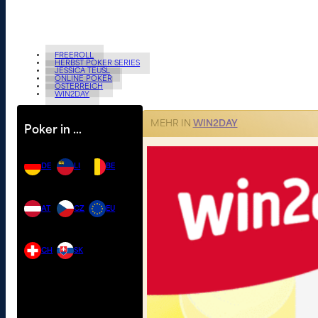
FREEROLL
HERBST POKER SERIES
JESSICA TEUSL
ONLINE POKER
ÖSTERREICH
WIN2DAY
MEHR IN
WIN2DAY
Poker in …
DE
LI
BE
AT
CZ
EU
CH
SK