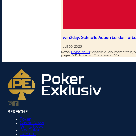
win2day: Schnelle Action bei der Turb
Juli 30, 2026
News,
Online News
","disable_query_merge":true,"or
pages="71" data-start="1" data-end="2">
BEREICHE
Poker
Casino News
Online News
City Guide
Turniere