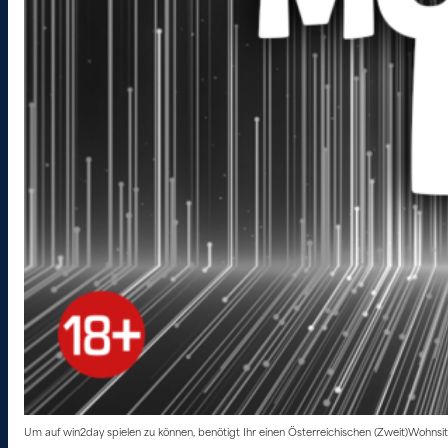
Um auf win2day spielen zu können, benötigt Ihr einen Österreichischen (Zweit)Wohns