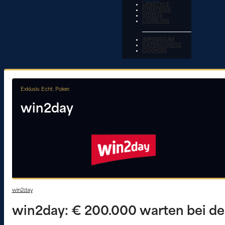
LIFESTYLE
STRATEGIE
VIDEOS
LIVEBLOG
IMPRESSUM
DATENSCHUTZ
COOKIES
Exklusiv. Echt. Poker.
win2day
win2day
win2day: € 200.000 warten bei der