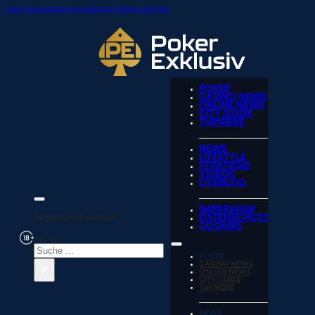
Zum Hauptinhalt springen
Zum Footer springen
POKER
CASINO NEWS
ONLINE NEWS
CITY GUIDE
TURNIERE
NEWS
LIFESTYLE
STRATEGIE
VIDEOS
LIVEBLOG
IMPRESSUM
Seite durchsuchen
DATENSCHUTZ
COOKIES
Suchen
POKER
×
CASINO NEWS
ONLINE NEWS
CITY GUIDE
TURNIERE
NEWS