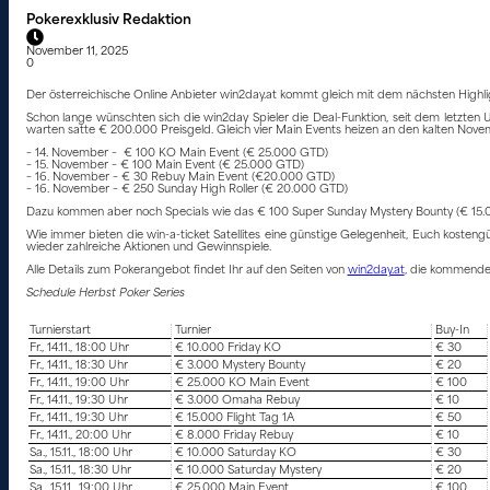
Pokerexklusiv Redaktion
November 11, 2025
0
Der österreichische Online Anbieter win2day.at kommt gleich mit dem nächsten Hig
Schon lange wünschten sich die win2day Spieler die Deal-Funktion, seit dem letzten U
warten satte € 200.000 Preisgeld. Gleich vier Main Events heizen an den kalten Nove
– 14. November – € 100 KO Main Event (€ 25.000 GTD)
– 15. November – € 100 Main Event (€ 25.000 GTD)
– 16. November – € 30 Rebuy Main Event (€20.000 GTD)
– 16. November – € 250 Sunday High Roller (€ 20.000 GTD)
Dazu kommen aber noch Specials wie das € 100 Super Sunday Mystery Bounty (€ 15.0
Wie immer bieten die win-a-ticket Satellites eine günstige Gelegenheit, Euch kostengün
wieder zahlreiche Aktionen und Gewinnspiele.
Alle Details zum Pokerangebot findet Ihr auf den Seiten von
win2day.at
, die kommenden 
Schedule Herbst Poker Series
Turnierstart
Turnier
Buy-In
Fr., 14.11., 18:00 Uhr
€ 10.000 Friday KO
€ 30
Fr., 14.11., 18:30 Uhr
€ 3.000 Mystery Bounty
€ 20
Fr., 14.11., 19:00 Uhr
€ 25.000 KO Main Event
€ 100
Fr., 14.11., 19:30 Uhr
€ 3.000 Omaha Rebuy
€ 10
Fr., 14.11., 19:30 Uhr
€ 15.000 Flight Tag 1A
€ 50
Fr., 14.11., 20:00 Uhr
€ 8.000 Friday Rebuy
€ 10
Sa., 15.11., 18:00 Uhr
€ 10.000 Saturday KO
€ 30
Sa., 15.11., 18:30 Uhr
€ 10.000 Saturday Mystery
€ 20
Sa., 15.11., 19:00 Uhr
€ 25.000 Main Event
€ 100