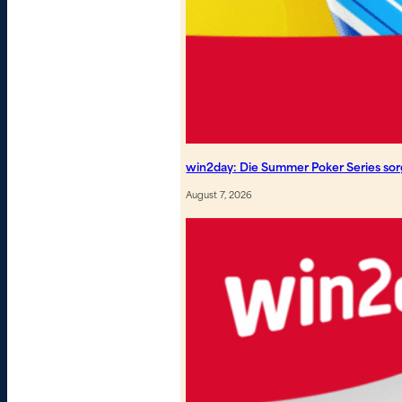
win2day: Die Summer Poker Series so
August 7, 2026