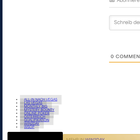
Abonniere
0
COMMEN
ALL-IN NACH VEGAS
LAS VEGAS
MONTHLY BIG
MYSTERY BOUNTY
ONLINE POKER
ÖSTERREICH
QUALIFIKATION
WIN2DAY
WSOP