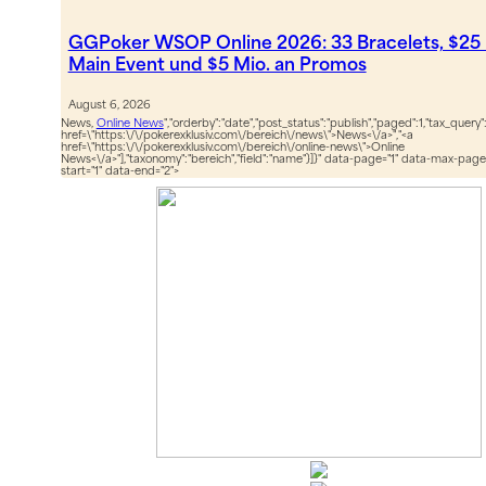
GGPoker WSOP Online 2026: 33 Bracelets, $25 
Main Event und $5 Mio. an Promos
August 6, 2026
News,
Online News
","orderby":"date","post_status":"publish","paged":1,"tax_query":
href=\"https:\/\/pokerexklusiv.com\/bereich\/news\">News<\/a>","<a
href=\"https:\/\/pokerexklusiv.com\/bereich\/online-news\">Online
News<\/a>"],"taxonomy":"bereich","field":"name"}]}" data-page="1" data-max-pag
start="1" data-end="2">