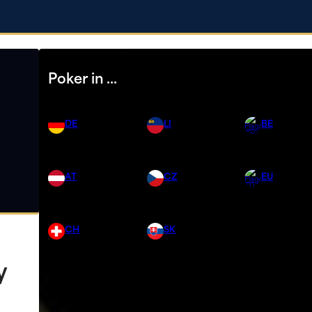
Poker in …
DE
LI
BE
AT
CZ
EU
CH
SK
y