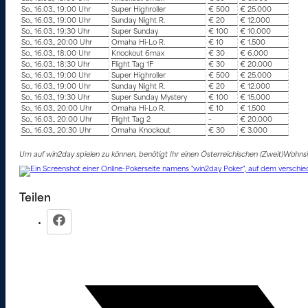
So., 16.03., 19:00 Uhr
Super Highroller
€ 500
€ 25.000
So., 16.03., 19:00 Uhr
Sunday Night R.
€ 20
€ 12.000
So., 16.03., 19:30 Uhr
Super Sunday
€ 100
€ 10.000
So., 16.03., 20:00 Uhr
Omaha Hi-Lo R.
€ 10
€ 1.500
So., 16.03., 18:00 Uhr
Knockout 6max
€ 30
€ 6.000
So., 16.03., 18:30 Uhr
Flight Tag 1F
€ 30
€ 20.000
So., 16.03., 19:00 Uhr
Super Highroller
€ 500
€ 25.000
So., 16.03., 19:00 Uhr
Sunday Night R.
€ 20
€ 12.000
So., 16.03., 19:30 Uhr
Super Sunday Mystery
€ 100
€ 15.000
So., 16.03., 20:00 Uhr
Omaha Hi-Lo R.
€ 10
€ 1.500
So., 16.03., 20:00 Uhr
Flight Tag 2
–
€ 20.000
So., 16.03., 20:30 Uhr
Omaha Knockout
€ 30
€ 3.000
Um auf win2day spielen zu können, benötigt Ihr einen Österreichischen (Zweit)Wohns
Teilen