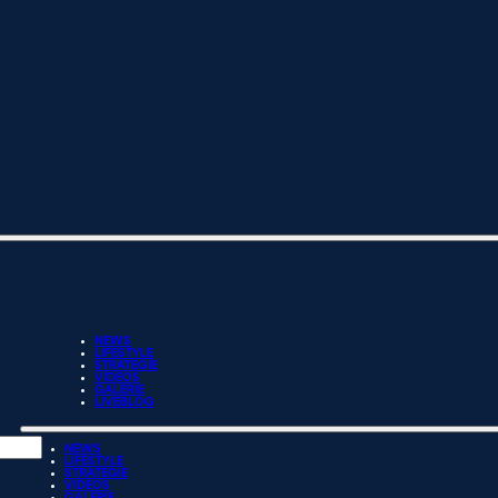
NEWS
LIFESTYLE
STRATEGIE
VIDEOS
GALERIE
LIVEBLOG
NEWS
LIFESTYLE
STRATEGIE
VIDEOS