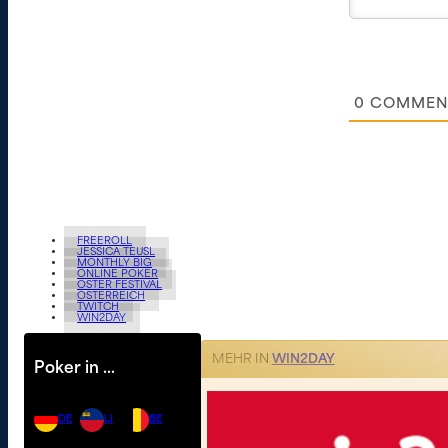
0
COMMEN
FREEROLL
JESSICA TEUSL
MONTHLY BIG
ONLINE POKER
OSTER FESTIVAL
ÖSTERREICH
TWITCH
WIN2DAY
MEHR IN
WIN2DAY
Poker in …
DE
LI
BE