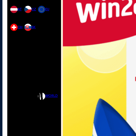
AT
CZ
EU
CH
SK
WORLD