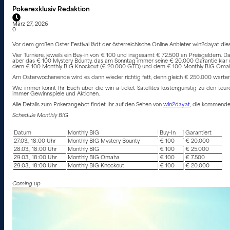
Pokerexklusiv Redaktion
März 27, 2026
0
Vor dem großen Oster Festival lädt der österreichische Online Anbieter win2day.at 
Vier Turniere, jeweils ein Buy-in von € 100 und insgesamt € 72.500 an Preisgeldern. 
aber das € 100 Mystery Bounty, das am Sonntag immer seine € 20.000 Garantie klar
dem € 100 Monthly BIG Knockout (€ 20.000 GTD) und dem € 100 Monthly BIG Omah
Am Osterwochenende wird es dann wieder richtig fett, denn gleich € 250.000 warten be
Wie immer könnt Ihr Euch über die win-a-ticket Satellites kostengünstig zu den teur
immer Gewinnspiele und Aktionen.
Alle Details zum Pokerangebot findet Ihr auf den Seiten von
win2day.at
, die kommenden 
Schedule Monthly BIG
Datum
Monthly BIG
Buy-In
Garantiert
27.03., 18:00 Uhr
Monthly BIG Mystery Bounty
€ 100
€ 20.000
28.03., 18:00 Uhr
Monthly BIG
€ 100
€ 25.000
29.03., 18:00 Uhr
Monthly BIG Omaha
€ 100
€ 7.500
29.03., 18:00 Uhr
Monthly BIG Knockout
€ 100
€ 20.000
Coming up