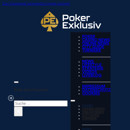
Zum Hauptinhalt springen
Zum Footer springen
POKER
CASINO NEWS
ONLINE NEWS
CITY GUIDE
TURNIERE
NEWS
LIFESTYLE
STRATEGIE
VIDEOS
LIVEBLOG
IMPRESSUM
Seite durchsuchen
DATENSCHUTZ
COOKIES
Suchen
POKER
×
CASINO NEWS
ONLINE NEWS
CITY GUIDE
TURNIERE
NEWS