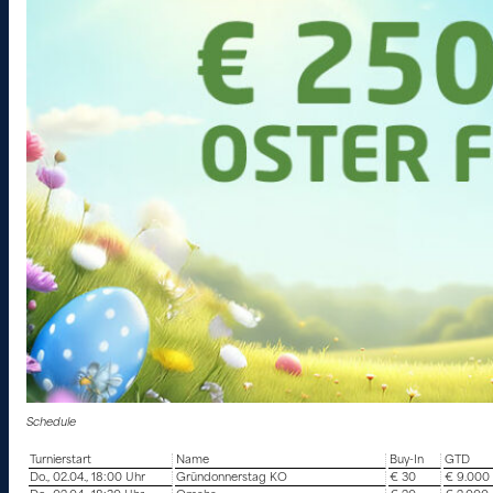
Schedule
Turnierstart
Name
Buy-In
GTD
Do., 02.04., 18:00 Uhr
Gründonnerstag KO
€ 30
€ 9.000