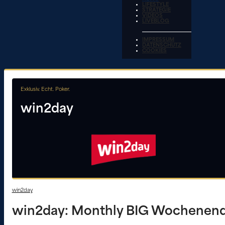
LIFESTYLE
STRATEGIE
VIDEOS
LIVEBLOG
IMPRESSUM
DATENSCHUTZ
COOKIES
Exklusiv. Echt. Poker.
win2day
win2day
win2day: Monthly BIG Wochenende