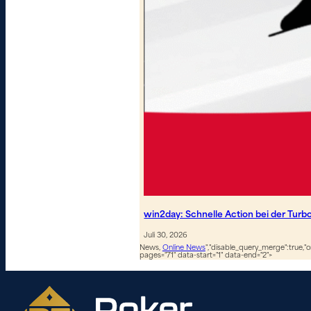
win2day: Schnelle Action bei der Turb
Juli 30, 2026
News,
Online News
","disable_query_merge":true,"or
pages="71" data-start="1" data-end="2">