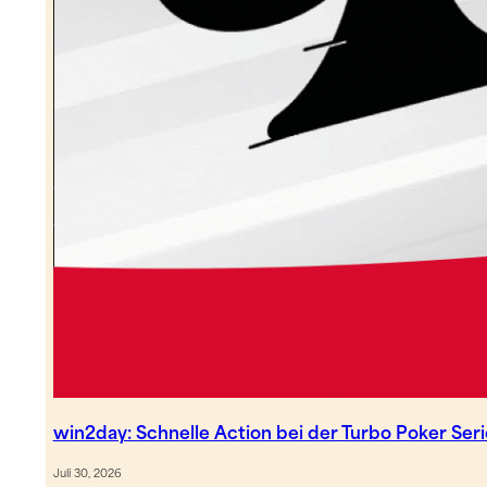
win2day: Schnelle Action bei der Turbo Poker Seri
Juli 30, 2026