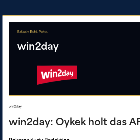
Exklusiv. Echt. Poker.
win2day
win2day
win2day: Oykek holt das A