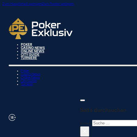
Zum Hauptinhalt springen
Zum Footer springen
POKER
CASINO NEWS
ONLINE NEWS
CITY GUIDE
TURNIERE
Poker
Casino News
Online News
City Guide
Turniere
Seite durchsuchen
Suchen
×