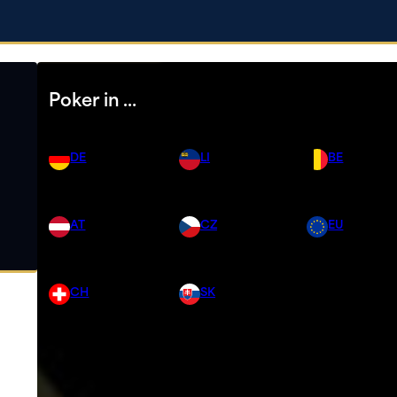
Poker in …
DE
LI
BE
AT
CZ
EU
CH
SK