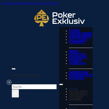
Zum Hauptinhalt springen
Zum Footer springen
POKER
CASINO NEWS
ONLINE NEWS
CITY GUIDE
TURNIERE
NEWS
LIFESTYLE
STRATEGIE
VIDEOS
LIVEBLOG
IMPRESSUM
Seite durchsuchen
DATENSCHUTZ
COOKIES
Suchen
POKER
×
CASINO NEWS
ONLINE NEWS
CITY GUIDE
TURNIERE
NEWS