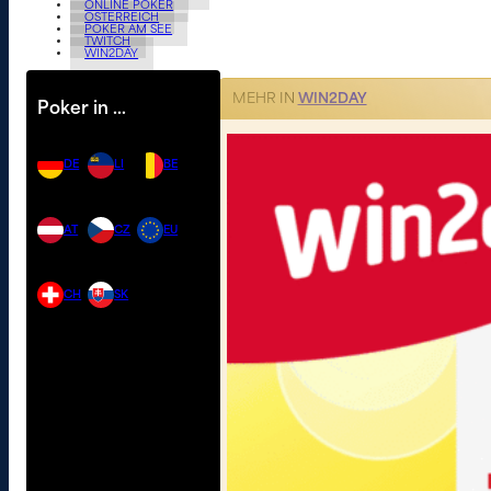
ONLINE POKER
ÖSTERREICH
POKER AM SEE
TWITCH
WIN2DAY
MEHR IN
WIN2DAY
Poker in …
DE
LI
BE
AT
CZ
EU
CH
SK