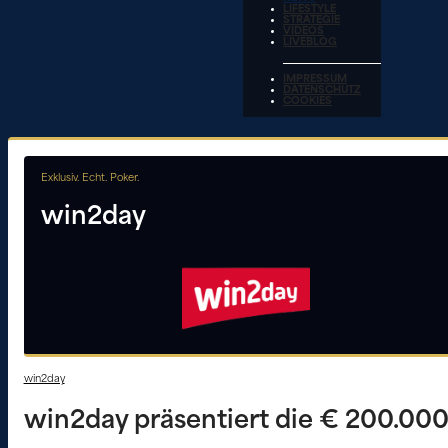
LIFESTYLE
STRATEGIE
VIDEOS
LIVEBLOG
IMPRESSUM
DATENSCHUTZ
COOKIES
Exklusiv. Echt. Poker.
win2day
win2day
win2day präsentiert die € 200.00