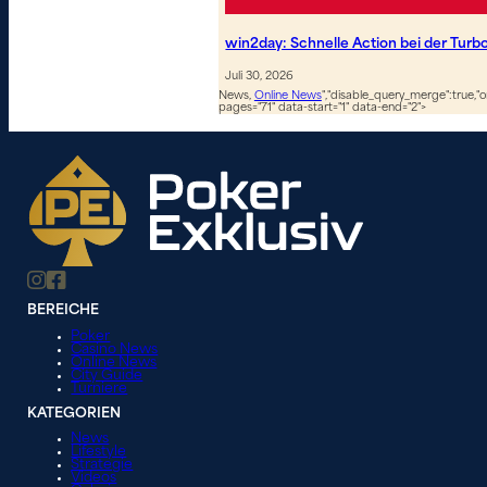
win2day: Schnelle Action bei der Turb
Juli 30, 2026
News,
Online News
","disable_query_merge":true,"or
pages="71" data-start="1" data-end="2">
BEREICHE
Poker
Casino News
Online News
City Guide
Turniere
KATEGORIEN
News
Lifestyle
Strategie
Videos