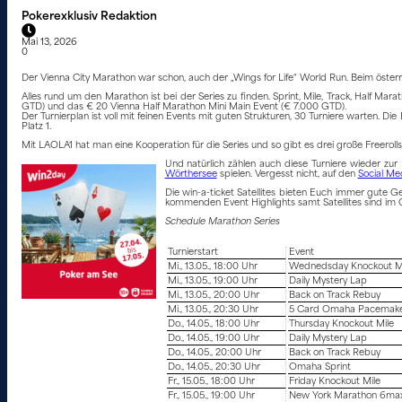
Pokerexklusiv Redaktion
Mai 13, 2026
0
Der Vienna City Marathon war schon, auch der „Wings for Life“ World Run. Beim öste
Alles rund um den Marathon ist bei der Series zu finden. Sprint, Mile, Track, Half 
GTD) und das € 20 Vienna Half Marathon Mini Main Event (€ 7.000 GTD).
Der Turnierplan ist voll mit feinen Events mit guten Strukturen, 30 Turniere warten. D
Platz 1.
Mit LAOLA1 hat man eine Kooperation für die Series und so gibt es drei große Freerol
Und natürlich zählen auch diese Turniere wieder zu
Wörthersee
spielen. Vergesst nicht, auf den
Social Me
Die win-a-ticket Satellites bieten Euch immer gute Ge
kommenden Event Highlights samt Satellites sind im Cl
Schedule Marathon Series
Turnierstart
Event
Mi., 13.05., 18:00 Uhr
Wednedsday Knockout M
Mi., 13.05., 19:00 Uhr
Daily Mystery Lap
Mi., 13.05., 20:00 Uhr
Back on Track Rebuy
Mi., 13.05., 20:30 Uhr
5 Card Omaha Pacemak
Do., 14.05., 18:00 Uhr
Thursday Knockout Mile
Do., 14.05., 19:00 Uhr
Daily Mystery Lap
Do., 14.05., 20:00 Uhr
Back on Track Rebuy
Do., 14.05., 20:30 Uhr
Omaha Sprint
Fr., 15.05., 18:00 Uhr
Friday Knockout Mile
Fr., 15.05., 19:00 Uhr
New York Marathon 6max