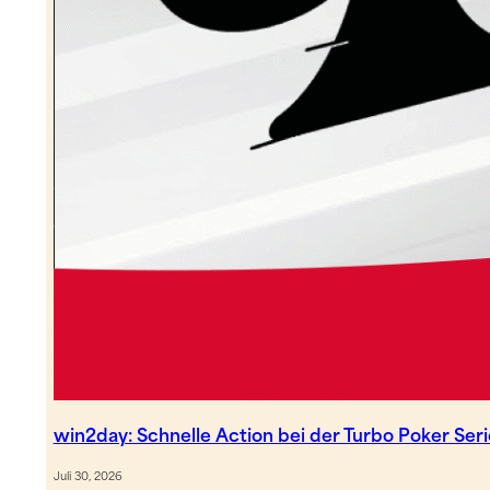
win2day: Schnelle Action bei der Turbo Poker Seri
Juli 30, 2026