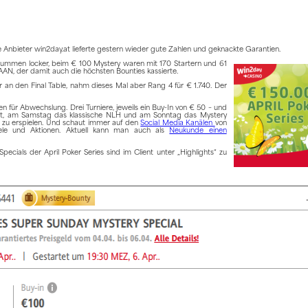
 Anbieter win2day.at lieferte gestern wieder gute Zahlen und geknackte Garantien.
esummen locker, beim € 100 Mystery waren mit 170 Startern und 61
AAN, der damit auch die höchsten Bounties kassierte.
 an den Final Table, nahm dieses Mal aber Rang 4 für € 1.740. Der
ür Abwechslung. Drei Turniere, jeweils ein Buy-In von € 50 – und
kout, am Samstag das klassische NLH und am Sonntag das Mystery
ets zu erspielen. Und schaut immer auf den
Social Media Kanälen
von
ele und Aktionen. Aktuell kann man auch als
Neukunde einen
 Specials der April Poker Series sind im Client unter „Highlights“ zu