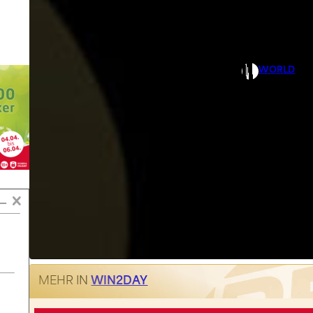
WORLD
MEHR IN
WIN2DAY