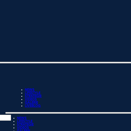
NEWS
LIFESTYLE
STRATEGIE
VIDEOS
GALERIE
LIVEBLOG
NEWS
LIFESTYLE
STRATEGIE
VIDEOS