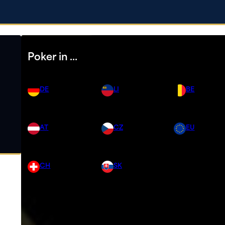
Poker in …
DE
LI
BE
AT
CZ
EU
CH
SK