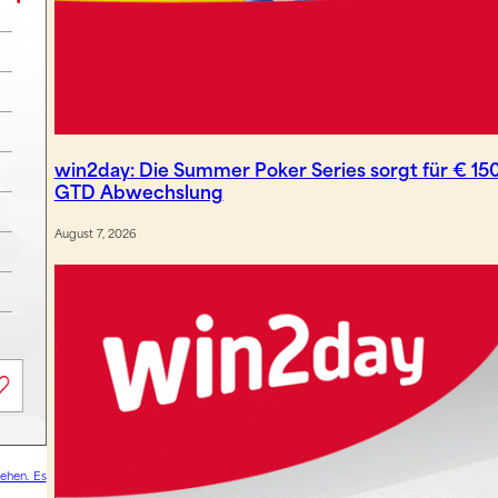
win2day: Die Summer Poker Series sorgt für € 15
GTD Abwechslung
August 7, 2026