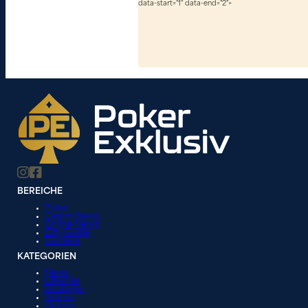
data-start="1" data-end="2">
BEREICHE
Poker
Casino News
Online News
City Guide
Turniere
KATEGORIEN
News
Lifestyle
Strategie
Videos
Galerie