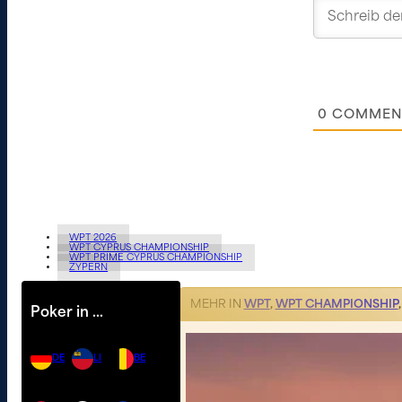
0
COMMEN
WPT 2026
WPT CYPRUS CHAMPIONSHIP
WPT PRIME CYPRUS CHAMPIONSHIP
ZYPERN
MEHR IN
WPT
,
WPT CHAMPIONSHIP
Poker in …
DE
LI
BE