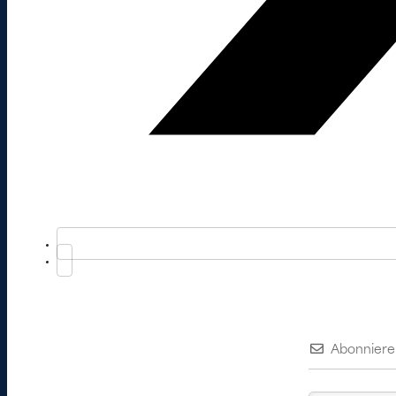
Abonniere