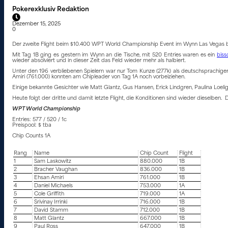
Pokerexklusiv Redaktion
Dezember 15, 2025
0
Der zweite Flight beim $10.400 WPT World Championship Event im Wynn Las Vegas br
Mit Tag 1B ging es gestern im Wynn an die Tische, mit 520 Entries waren es ein
biss
wieder absolviert und in dieser Zeit das Feld wieder mehr als halbiert.
Unter den 196 verbliebenen Spielern war nur Tom Kunze (277k) als deutschsprachig
Amiri (761.000) konnten am Chipleader von Tag 1A noch vorbeiziehen.
Einige bekannte Gesichter wie Matt Glantz, Gus Hansen, Erick Lindgren, Paulina Loel
Heute folgt der dritte und damit letzte Flight, die Konditionen sind wieder dieselben. 
WPT World Championship
Entries: 577 / 520 / 1c
Preispool: $ tba
Chip Counts 1A
Rang
Name
Chip Count
Flight
1
Sam Laskowitz
880.000
1B
2
Bracher Vaughan
836.000
1B
3
Ehsan Amiri
761.000
1B
4
Daniel Michaels
753.000
1A
5
Cole Griffith
719.000
1A
6
Srivinay Irrinki
716.000
1B
7
David Stamm
712.000
1B
8
Matt Glantz
667.000
1B
9
Paul Ross
647.000
1B