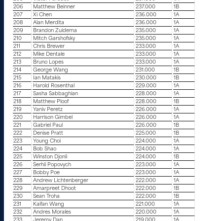
206
Matthew Beinner
237.000
1B
207
Xi Chen
236.000
1A
208
Alan Merdita
236.000
1A
209
Brandon Zuidema
235.000
1A
210
Mitch Garshofsky
235.000
1A
211
Chris Brewer
233.000
1A
212
Mike Dentale
233.000
1A
213
Bruno Lopes
233.000
1A
214
George Wang
231.000
1B
215
Ian Matakis
230.000
1B
216
Harold Rosenthal
229.000
1A
217
Sasha Sabbaghian
228.000
1A
218
Matthew Ploof
228.000
1B
219
Yaniv Peretz
226.000
1A
220
Harrison Gimbel
226.000
1A
221
Gabriel Paul
226.000
1B
222
Denise Pratt
225.000
1B
223
Young Choi
224.000
1A
224
Bob Shao
224.000
1A
225
Winston Djonli
224.000
1B
226
Serhii Popovych
223.000
1A
227
Bobby Poe
223.000
1A
228
Andrew Lichtenberger
222.000
1A
229
Amarpreet Dhoot
222.000
1B
230
Sean Troha
222.000
1B
231
Kaifan Wang
221.000
1A
232
Andres Morales
220.000
1A
233
Jeremy Dan
219.000
1A