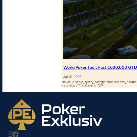
World Poker Tour: Fast €600.000 GTD
Juli 21, 2026
News","disable_query_merge":true,"orderby":"date","
data-start="1" data-end="2">