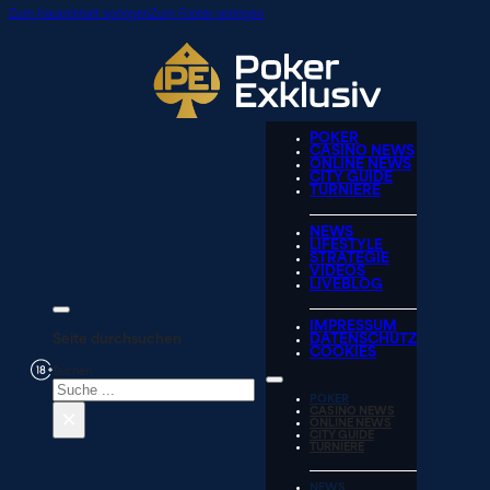
Zum Hauptinhalt springen
Zum Footer springen
POKER
CASINO NEWS
ONLINE NEWS
CITY GUIDE
TURNIERE
NEWS
LIFESTYLE
STRATEGIE
VIDEOS
LIVEBLOG
IMPRESSUM
Seite durchsuchen
DATENSCHUTZ
COOKIES
Suchen
POKER
×
CASINO NEWS
ONLINE NEWS
CITY GUIDE
TURNIERE
NEWS