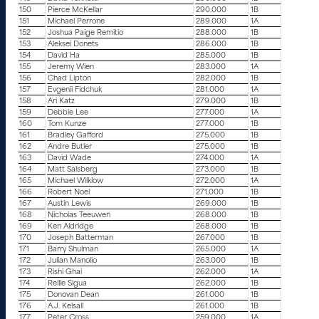
150
Pierce McKellar
290.000
1B
151
Michael Perrone
289.000
1A
152
Joshua Paige Remitio
288.000
1B
153
Aleksei Donets
286.000
1B
154
David Ha
285.000
1B
155
Jeremy Wien
283.000
1A
156
Chad Lipton
282.000
1B
157
Evgenii Fidchuk
281.000
1A
158
Ari Katz
279.000
1B
159
Debbie Lee
277.000
1A
160
Tom Kunze
277.000
1B
161
Bradley Gafford
275.000
1B
162
Andre Butler
275.000
1B
163
David Wade
274.000
1A
164
Matt Salsberg
273.000
1B
165
Michael Wilklow
272.000
1A
166
Robert Noel
271.000
1B
167
Austin Lewis
269.000
1B
168
Nicholas Teeuwen
268.000
1B
169
Ken Aldridge
268.000
1B
170
Joseph Batterman
267.000
1B
171
Barry Shulman
265.000
1A
172
Julian Manolio
263.000
1B
173
Rishi Ghai
262.000
1A
174
Rellie Sigua
262.000
1B
175
Donovan Dean
261.000
1B
176
A.J. Kelsall
261.000
1B
177
Peter Cross
259.000
1A