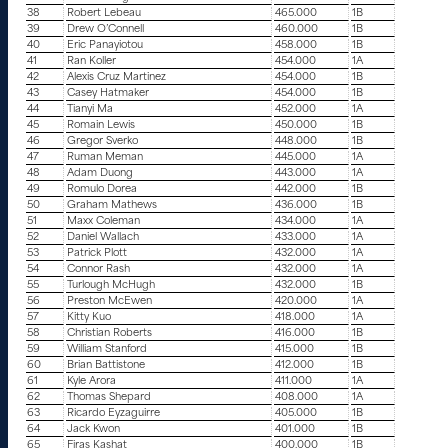
38
Robert Lebeau
465.000
1B
39
Drew O’Connell
460.000
1B
40
Eric Panayiotou
458.000
1B
41
Ran Koller
454.000
1A
42
Alexis Cruz Martinez
454.000
1B
43
Casey Hatmaker
454.000
1B
44
Tianyi Ma
452.000
1A
45
Romain Lewis
450.000
1B
46
Gregor Sverko
448.000
1B
47
Ruman Meman
445.000
1A
48
Adam Duong
443.000
1A
49
Romulo Dorea
442.000
1B
50
Graham Mathews
436.000
1B
51
Maxx Coleman
434.000
1A
52
Daniel Wallach
433.000
1A
53
Patrick Plott
432.000
1A
54
Connor Rash
432.000
1A
55
Turlough McHugh
432.000
1B
56
Preston McEwen
420.000
1A
57
Kitty Kuo
418.000
1A
58
Christian Roberts
416.000
1B
59
William Stanford
415.000
1B
60
Brian Battistone
412.000
1B
61
Kyle Arora
411.000
1A
62
Thomas Shepard
408.000
1A
63
Ricardo Eyzaguirre
405.000
1B
64
Jack Kwon
401.000
1B
65
Firas Kashat
400.000
1B