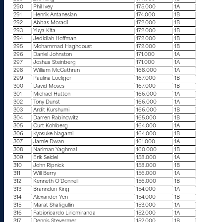
290
Phil Ivey
175.000
1A
291
Henrik Antanesian
174.000
1B
292
Abbas Moradi
172.000
1B
293
Yuya Kita
172.000
1B
294
Jedidiah Hoffman
172.000
1B
295
Mohammad Haghdoust
172.000
1B
296
Daniel Johnston
171.000
1A
297
Joshua Steinberg
171.000
1A
298
William McCathran
168.000
1A
299
Paulina Loeliger
167.000
1B
300
David Moses
167.000
1B
301
Michael Hutton
166.000
1A
302
Tony Dunst
166.000
1A
303
Ardit Kurshumi
166.000
1B
304
Darren Rabinowitz
165.000
1B
305
Curt Kohlberg
164.000
1A
306
Kyosuke Nagami
164.000
1B
307
Jamie Dwan
161.000
1A
308
Nariman Yaghmai
160.000
1B
309
Erik Seidel
158.000
1A
310
John Ripnick
158.000
1B
311
Will Berry
156.000
1A
312
Kenneth O’Donnell
156.000
1B
313
Branndon King
154.000
1A
314
Alexander Yen
154.000
1B
315
Marat Shafigullin
153.000
1A
316
Fabioricardo Liriomiranda
152.000
1A
317
Dennis Stevermer
152.000
1B