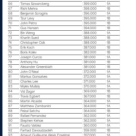
66
Tomas Szwarcberg
399.000
1A
67
Rishi Mehra
398.000
1B
68
Benjamin Scrogins
396.000
1A
69
Tzur Levy
395.000
1B
70
John Petro
395.000
1B
71
Gus Hansen
394.000
1B
72
Bin Weng
388.000
1A
73
Kharlin Sued
388.000
1B
74
Christopher Csik
388.000
1B
75
Erik Koch
387.000
1B
76
Boris Kolev
382.000
1B
77
Joseph Curcio
381.000
1A
78
Anthony Hu
381.000
1B
79
Alexander Greenblatt
381.000
1B
80
John O’Neal
372.000
1A
81
Markus Gonsalves
372.000
1A
82
Charles Lee
371.000
1A
83
Myles Mullaly
370.000
1A
84
369.000
1B
Vid Žagar
85
Travis Egbert
367.000
1B
86
Martin Alcaide
364.000
1A
87
Matthew Zambanini
364.000
1A
88
Feizal Satchu
364.000
1B
89
Rafael Fernandez
362.000
1A
90
Stephen Kehoe
362.000
1A
91
Fausto Valdez
360.000
1A
92
Farhad Davoudzadeh
359.000
1B
93
Arnaud Guillaume Alexis Enselme
357.000
1A