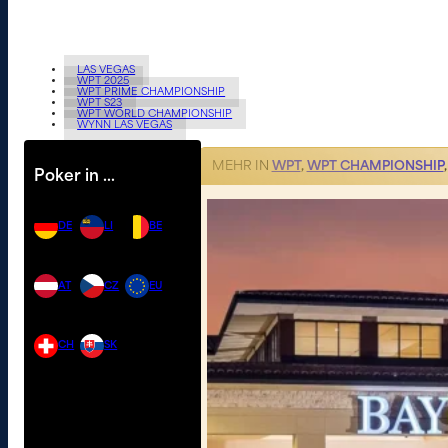
LAS VEGAS
WPT 2025
WPT PRIME CHAMPIONSHIP
WPT S23
WPT WORLD CHAMPIONSHIP
WYNN LAS VEGAS
MEHR IN
WPT
,
WPT CHAMPIONSHIP
Poker in …
DE
LI
BE
AT
CZ
EU
CH
SK