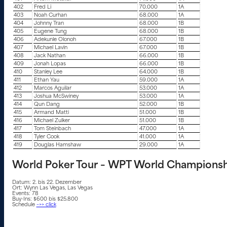
402
Fred Li
70.000
1A
403
Noah Curhan
68.000
1A
404
Johnny Tran
68.000
1B
405
Eugene Tung
68.000
1B
406
Adekunle Olonoh
67.000
1B
407
Michael Lavin
67.000
1B
408
Jack Nathan
66.000
1B
409
Jonah Lopas
66.000
1B
410
Stanley Lee
64.000
1B
411
Ethan Yau
59.000
1A
412
Marcos Aguilar
53.000
1A
413
Joshua McSwiney
53.000
1A
414
Qun Dang
52.000
1B
415
Armand Matti
51.000
1B
416
Michael Zulker
51.000
1B
417
Tom Steinbach
47.000
1A
418
Tyler Cook
41.000
1A
419
Douglas Hamshaw
29.000
1A
World Poker Tour – WPT World Championsh
Datum: 2. bis 22. Dezember
Ort: Wynn Las Vegas, Las Vegas
Events: 78
Buy-Ins: $600 bis $25.800
Schedule
–>> click