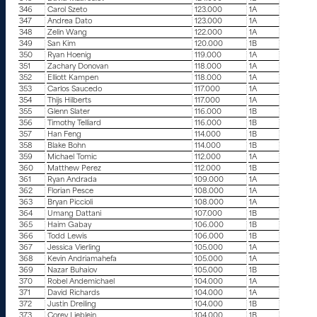
346
Carol Szeto
123.000
1A
347
Andrea Dato
123.000
1A
348
Zelin Wang
122.000
1A
349
San Kim
120.000
1B
350
Ryan Hoenig
119.000
1A
351
Zachary Donovan
118.000
1A
352
Elliott Kampen
118.000
1A
353
Carlos Saucedo
117.000
1A
354
Thijs Hilberts
117.000
1A
355
Glenn Slater
116.000
1B
356
Timothy Telliard
116.000
1B
357
Han Feng
114.000
1B
358
Blake Bohn
114.000
1B
359
Michael Tomic
112.000
1A
360
Matthew Perez
112.000
1B
361
Ryan Andrada
109.000
1A
362
Florian Pesce
108.000
1A
363
Bryan Piccioli
108.000
1A
364
Umang Dattani
107.000
1B
365
Haim Gabay
106.000
1B
366
Todd Lewis
106.000
1B
367
Jessica Vierling
105.000
1A
368
Kevin Andriamahefa
105.000
1A
369
Nazar Buhaiov
105.000
1B
370
Robel Andemichael
104.000
1A
371
David Richards
104.000
1A
372
Justin Dreiling
104.000
1B
373
Corey Lieblein
104.000
1B