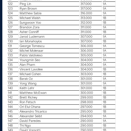
122
Ping Lin
317.000
1A
123
Ryan Brown
317.000
1A
124
Matthew Sabia
316.000
1A
125
Michael Walsh
313.000
1B
126
Sungwoon Yoo
312.000
1B
127
Brandon Zora
311.000
1A
128
Asher Conniff
311.000
1B
129
Jarod Ludemann
307.000
1A
130
Ian Monahoyios
307.000
1B
131
George Tomescu
306.000
1A
132
Michel Molenaar
306.000
1A
133
Pablo Valdivieso
305.000
1A
134
Youngmin Seo
304.000
1A
135
Alan Pham
304.000
1A
136
Vincent Lavollee
304.000
1B
137
Michael Cohen
303.000
1B
138
Barak Oz
301.000
1A
139
Yong Wang
301.000
1A
140
Keith Lehr
301.000
1B
141
Matthew McEwan
300.000
1B
142
Brett Richey
299.000
1B
143
Ron Fetsch
298.000
1B
144
Ori Elul Ohana
297.000
1B
145
Alexandro Tricarico
295.000
1B
146
Alexander Seibt
294.000
1A
147
David Paredes
290.000
1A
148
Thi Ngo
290.000
1B
149
David Yonnotti
290.000
1B