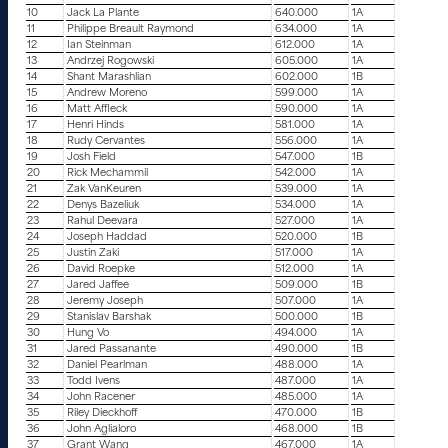
10
Jack La Plante
640.000
1A
11
Philippe Breault Raymond
634.000
1A
12
Ian Steinman
612.000
1A
13
Andrzej Rogowski
605.000
1A
14
Shant Marashlian
602.000
1B
15
Andrew Moreno
599.000
1A
16
Matt Affleck
590.000
1A
17
Henri Hinds
581.000
1A
18
Rudy Cervantes
556.000
1A
19
Josh Field
547.000
1B
20
Rick Mechammil
542.000
1A
21
Zak VanKeuren
539.000
1A
22
Denys Bazeliuk
534.000
1A
23
Rahul Deevara
527.000
1A
24
Joseph Haddad
520.000
1B
25
Justin Zaki
517.000
1A
26
David Roepke
512.000
1A
27
Jared Jaffee
509.000
1B
28
Jeremy Joseph
507.000
1A
29
Stanislav Barshak
500.000
1B
30
Hung Vo
494.000
1A
31
Jared Passanante
490.000
1B
32
Daniel Pearlman
488.000
1A
33
Todd Ivens
487.000
1A
34
John Racener
485.000
1A
35
Riley Dieckhoff
470.000
1B
36
John Aglialoro
468.000
1B
37
Grant Wang
467.000
1A