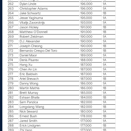
262
Dylan Linde
196.000
1A
263
Christopher Adams
196.000
1A
264
Jake Schwartz
196.000
1B
265
Jesse Yaginuma
195.000
1A
266
Vitalijs Zavorotnijs
193.000
1A
267
Jason Hickey
191.000
1B
268
Matthew O’Donnell
191.000
1B
269
Robert Zeidman
190.000
1A
270
D.J. Alexander
190.000
1A
271
Joseph Cheong
190.000
1B
272
Bernardo Crespo Del Toro
190.000
1B
273
Daniel Maor
189.000
1A
274
Denis Pisarev
188.000
1A
275
Hang Xu
187.000
1A
276
Chen An Lin
187.000
1A
277
Eric Baldwin
187.000
1A
278
Ariel Shevach
187.000
1B
279
Danny Wong
186.000
1A
280
Martin Mathis
186.000
1B
281
Brett Murray
185.000
1A
282
Eshaan Bhalla
184.000
1B
283
Sam Panzica
182.000
1A
284
Longxiang Wang
182.000
1B
285
Nick Seward
180.000
1A
286
Ernest Bush
178.000
1B
287
Jared Smith
177.000
1A
288
Erick Lindgren
177.000
1B
289
Zhi Yang
177.000
1B