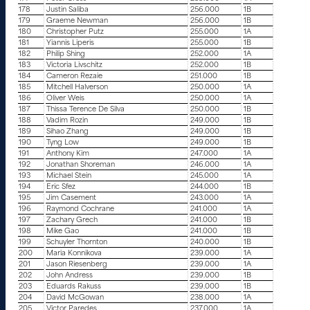
178
Justin Saliba
256.000
1B
179
Graeme Newman
256.000
1B
180
Christopher Putz
255.000
1A
181
Yiannis Liperis
255.000
1B
182
Philip Shing
252.000
1A
183
Victoria Livschitz
252.000
1B
184
Cameron Rezaie
251.000
1B
185
Mitchell Halverson
250.000
1A
186
Oliver Weis
250.000
1A
187
Thissa Terence De Silva
250.000
1B
188
Vadim Rozin
249.000
1B
189
Sihao Zhang
249.000
1B
190
Tyng Low
249.000
1B
191
Anthony Kim
247.000
1A
192
Jonathan Shoreman
246.000
1A
193
Michael Stein
245.000
1A
194
Eric Sfez
244.000
1B
195
Jim Casement
243.000
1A
196
Raymond Cochrane
241.000
1A
197
Zachary Grech
241.000
1B
198
Mike Gao
241.000
1B
199
Schuyler Thornton
240.000
1B
200
Maria Konnikova
239.000
1A
201
Jason Riesenberg
239.000
1A
202
John Andress
239.000
1B
203
Eduards Rakuss
239.000
1B
204
David McGowan
238.000
1A
205
Victor Paredes
237.000
1A