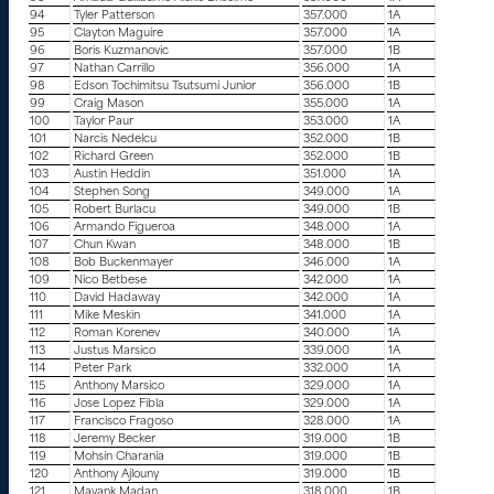
94
Tyler Patterson
357.000
1A
95
Clayton Maguire
357.000
1A
96
Boris Kuzmanovic
357.000
1B
97
Nathan Carrillo
356.000
1A
98
Edson Tochimitsu Tsutsumi Junior
356.000
1B
99
Craig Mason
355.000
1A
100
Taylor Paur
353.000
1A
101
Narcis Nedelcu
352.000
1B
102
Richard Green
352.000
1B
103
Austin Heddin
351.000
1A
104
Stephen Song
349.000
1A
105
Robert Burlacu
349.000
1B
106
Armando Figueroa
348.000
1A
107
Chun Kwan
348.000
1B
108
Bob Buckenmayer
346.000
1A
109
Nico Betbese
342.000
1A
110
David Hadaway
342.000
1A
111
Mike Meskin
341.000
1A
112
Roman Korenev
340.000
1A
113
Justus Marsico
339.000
1A
114
Peter Park
332.000
1A
115
Anthony Marsico
329.000
1A
116
Jose Lopez Fibla
329.000
1A
117
Francisco Fragoso
328.000
1A
118
Jeremy Becker
319.000
1B
119
Mohsin Charania
319.000
1B
120
Anthony Ajlouny
319.000
1B
121
Mayank Madan
318.000
1B