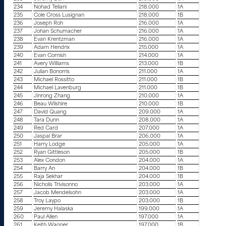
234
Nohad Teliani
218.000
1A
235
Cole Cross Lusignan
218.000
1B
236
Joseph Roh
216.000
1A
237
Johan Schumacher
216.000
1A
238
Evan Krentzman
216.000
1A
239
Adam Hendrix
215.000
1A
240
Evan Cornish
214.000
1A
241
Avery Williams
213.000
1B
242
Julian Bonorris
211.000
1A
243
Michael Rossitto
211.000
1B
244
Michael Lavenburg
211.000
1B
245
Jinrong Zhang
210.000
1A
246
Beau Wilshire
210.000
1B
247
David Quang
209.000
1A
248
Tara Dunn
208.000
1A
249
Red Card
207.000
1A
250
Jaspal Brar
206.000
1A
251
Harry Lodge
205.000
1A
252
Ryan Gittleson
205.000
1B
253
Alex Condon
204.000
1A
254
Barry An
204.000
1B
255
Raja Sekhar
204.000
1B
256
Nicholis Trivisonno
203.000
1A
257
Jacob Mendelsohn
203.000
1A
258
Troy Laypo
203.000
1B
259
Jeremy Halaska
199.000
1A
260
Paul Allen
197.000
1A
261
Keith Wagner
197.000
1B