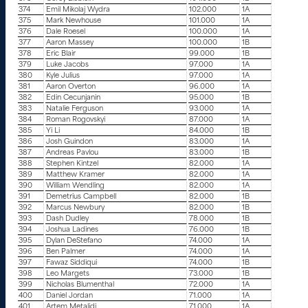
374
Emil Mikolaj Wydra
102.000
1A
375
Mark Newhouse
101.000
1A
376
Dale Roesel
100.000
1A
377
Aaron Massey
100.000
1B
378
Eric Blair
99.000
1B
379
Luke Jacobs
97.000
1A
380
Kyle Julius
97.000
1A
381
Aaron Overton
96.000
1A
382
Edin Cecunjanin
95.000
1B
383
Natalie Ferguson
93.000
1A
384
Roman Rogovskyi
87.000
1A
385
Yi Li
84.000
1B
386
Josh Guindon
83.000
1A
387
Andreas Pavlou
83.000
1B
388
Stephen Kintzel
82.000
1A
389
Matthew Kramer
82.000
1A
390
William Wendling
82.000
1A
391
Demetrius Campbell
82.000
1B
392
Marcus Newbury
82.000
1B
393
Dash Dudley
78.000
1B
394
Joshua Ladines
76.000
1B
395
Dylan DeStefano
74.000
1A
396
Ben Palmer
74.000
1A
397
Fawaz Siddiqui
74.000
1B
398
Leo Margets
73.000
1B
399
Nicholas Blumenthal
72.000
1A
400
Daniel Jordan
71.000
1A
401
Artem Metalidi
71.000
1A