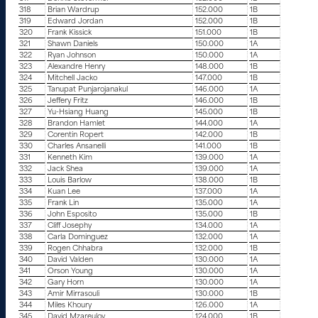
318
Brian Wardrup
152.000
1B
319
Edward Jordan
152.000
1B
320
Frank Kissick
151.000
1B
321
Shawn Daniels
150.000
1A
322
Ryan Johnson
150.000
1A
323
Alexandre Henry
148.000
1B
324
Mitchell Jacko
147.000
1B
325
Tanupat Punjarojanakul
146.000
1A
326
Jeffery Fritz
146.000
1B
327
Yu-Hsiang Huang
145.000
1B
328
Brandon Hamlet
144.000
1A
329
Corentin Ropert
142.000
1B
330
Charles Ansanelli
141.000
1B
331
Kenneth Kim
139.000
1A
332
Jack Shea
139.000
1A
333
Louis Barlow
138.000
1B
334
Kuan Lee
137.000
1A
335
Frank Lin
135.000
1A
336
John Esposito
135.000
1B
337
Cliff Josephy
134.000
1A
338
Carla Dominguez
132.000
1A
339
Rogen Chhabra
132.000
1B
340
David Valden
130.000
1A
341
Orson Young
130.000
1A
342
Gary Horn
130.000
1A
343
Amir Mirrasouli
130.000
1B
344
Miles Khoury
126.000
1A
345
David Mzareulov
124.000
1B