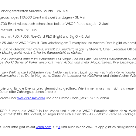
 einer garantierten Millionen Bounty – 26. Mai
igeträchtiges $10.000 Event mit zwei Starttagen – 31. Mai
$1.700 Event wie es auch schon eines bei der WSOP Paradise gab– 2. Juni
it fünf Karten – 18. Juni
rmat mit PLO, PLO8, Five-Card PLO (High) und Big O – 9. Juli
s 25. Jul der WSOP Circuit. Den vollständigem Turnierplan und weitere Details gibt es berei
ubliche Geschichten darauf, erzählt zu werden“
, sagte Ty Stewart, Chief Executive Off
Lieblingsspiel noch stärker ins Rampenlicht zu rücken.“
en, die Pokerwelt erneut im Horseshoe Las Vegas und im Paris Las Vegas willkommen zu he
ige World Series of Poker verspricht mehr Action und mehr Möglichkeiten, Ihre Lieblings-Ev
.“
en Welt, in die Fußstapfen ihrer Helden zu treten. Egal, ob man sich als internationale
ielen sehen!“
, so Daniel Negreanu, Global Ambassador von GGPoker und siebenfacher WS
strierung für die Events wird demnächst geöffnet. Wie immer muss man sich als neuer 
 an Daten oder Zahlungsoptionen ändert).
ereits über
www.caesars.com
und den Promo-Code „WSOP26“ buchbar.
 WSOP Europe, die WSOP in Las Vegas und auch die WSOP Paradise zählen dazu. Weit
 mit $1.000.000 dotiert, er Sieger kann sich auf ein $100.000 WSOP Paradise Package 
 Mehr Infos gibt es auf
wsop.com
, auf
X
und auch in der WSOP+ App gibt es Neuigkeiten u