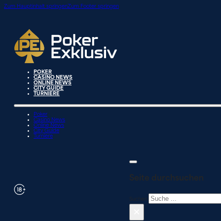
Zum Hauptinhalt springen
Zum Footer springen
POKER
CASINO NEWS
ONLINE NEWS
CITY GUIDE
TURNIERE
Poker
Casino News
Online News
City Guide
Turniere
Seite durchsuchen
Suchen
×