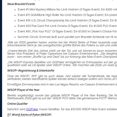
Neue Bracelet Events
Event #1 Mini Mystery Millions No-Limit Hold’em (3-Tages-Event): Ein $550 mit
Event #11 GGMillion$ High Roller No-Limit Hold’em (3-Tages-Event): Ein prest
Event #16 U.S. Circuit Championship No-Limit Hold’em (3-Tages-Event): Ein 
Event #53 Five Card Pot-Limit Omaha (3-Tages-Event): Ein $1.500 PLO-Event m
Event #91 „Pick Your PLO“ (3-Tages-Event): Ein $1.500 im Dealer’s-Choice-Fo
Summer Circuit: Erstmals läuft auch parallel zum Bracelet-Schedule von 14. bi
„Wie wir 2025 gesehen haben, warten bei der World Series of Poker tausende ungla
entschlossener denn je, die unangefochten größte Bühne des Pokers zu sein und unser 
„Unsere liebste Zeit des Jahres steht vor der Tür, und wir können es kaum erwart
Senior Vice President of Poker Operations bei Caesars Entertainment.
„Die diesjähr
zuvor – vom ersten ‚Shuffle Up and Deal!‘ bis zur Krönung des Main-Event-Champions
„Die WSOP-Express-Satellites von GGPoker ermöglichen es Enthusiasten auf der ganz
qualifiziert oder als US-Spieler über WSOP Online . Wir möchten alle 2026 um Gold sp
WSOP+ Registrierung & Unterkünfte
Über die WSOP+ APP gibt es auch deses Jahr wieder alle Turnierdetails, die regi
verifizieren, bereits identifizierte Spieler können einfach loslegen (sofern sich nichts
Ermäßigte Zimmerpreise sind in den Las-Vegas-Resorts von Caesars Entertainment b
WSOP Player of the Year
Bereits angekündigt wurde das globale WSOP Player of the Year Ranking. Die
Wettbewerb 2026 gibt es auf der WSOP-POY-Seite. Die gemeinsame POTY Wertung ist
Online Qualifier
Natürlich wird
GGPoker
massiv Satellites für das $10.000 WSOP Main Event anbieten.
57. World Series of Poker (WSOP)