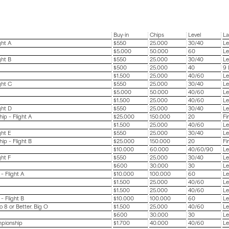
Buy-in
Chips
Level
La
ght A
$550
25.000
30/40
Le
$5.000
50.000
60
Le
ght B
$550
25.000
30/40
Le
$500
25.000
40
9 
$1.500
25.000
40/60
Le
ght C
$550
25.000
30/40
Le
$5.000
50.000
40/60
Le
$1.500
25.000
40/60
Le
ght D
$550
25.000
30/40
Le
p – Flight A
$25.000
150.000
20
Fi
$1.500
25.000
40/60
Le
ght E
$550
25.000
30/40
Le
p – Flight B
$25.000
150.000
20
Fi
$10.000
60.000
40/60/90
Le
ght F
$550
25.000
30/40
Le
$600
30.000
30
Le
– Flight A
$10.000
100.000
60
Le
$1.500
25.000
40/60
Le
$1.500
25.000
40/60
Le
– Flight B
$10.000
100.000
60
Le
 8 or Better. Big O
$1.500
25.000
40/60
Le
$600
30.000
30
Le
mpionship
$1.700
40.000
40/60
Le