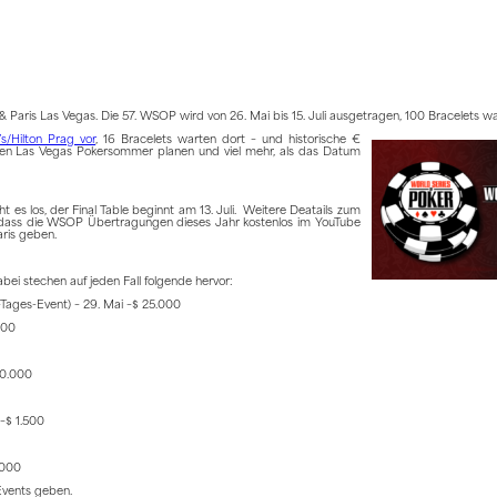
Paris Las Vegas. Die 57. WSOP wird von 26. Mai bis 15. Juli ausgetragen, 100 Bracelets war
/Hilton Prag vor
, 16 Bracelets warten dort – und historische €
den Las Vegas Pokersommer planen und viel mehr, als das Datum
es los, der Final Table beginnt am 13. Juli. Weitere Deatails zum
t, dass die WSOP Übertragungen dieses Jahr kostenlos im YouTube
ris geben.
bei stechen auf jeden Fall folgende hervor:
Tages-Event) – 29. Mai –$ 25.000
500
50.000
–$ 1.500
.000
Events geben.