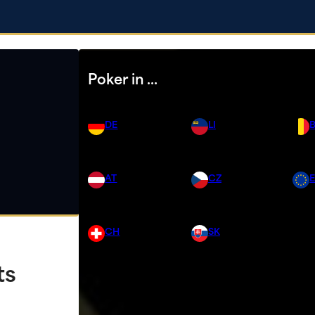
Poker in …
DE
LI
AT
CZ
CH
SK
ts