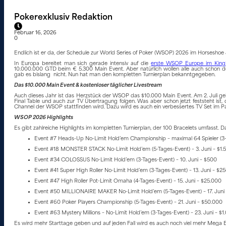
Pokerexklusiv Redaktion
Februar 16, 2026
0
Endlich ist er da, der Schedule zur World Series of Poker (WSOP) 2026 im Horseshoe & 
In Europa bereitet man sich gerade intensiv auf die
erste WSOP Europe im King’s
10.000.000 GTD beim € 5.300 Main Event. Aber natürlich wollen alle auch schon 
gab es bislang nicht. Nun hat man den kompletten Turnierplan bekanntgegeben.
Das $10.000 Main Event & kostenloser täglicher Livestream
Auch dieses Jahr ist das Herzstück der WSOP das $10.000 Main Event. Am 2. Juli geht 
Final Table und auch zur TV Übertragung folgen. Was aber schon jetzt feststeht is
Channel der WSOP stattfinden wird. Dazu wird es auch ein verbessertes TV Set im Pa
WSOP 2026 Highlights
Es gibt zahlreiche Highlights im kompletten Turnierplan, der 100 Bracelets umfasst. Da
Event #7 Heads-Up No-Limit Hold’em Championship – maximal 64 Spieler (3-
Event #18 MONSTER STACK No-Limit Hold’em (5-Tages-Event) – 3. Juni – $1.
Event #34 COLOSSUS No-Limit Hold’em (3-Tages-Event) – 10. Juni – $500
Event #41 Super High Roller No-Limit Hold’em (3-Tages-Event) – 13. Juni – $2
Event #47 High Roller Pot-Limit Omaha (4-Tages-Event) – 15. Juni – $25.000
Event #50 MILLIONAIRE MAKER No-Limit Hold’em (5-Tages-Event) – 17. Juni 
Event #60 Poker Players Championship (5-Tages-Event) – 21. Juni – $50.000
Event #63 Mystery Millions – No-Limit Hold’em (3-Tages-Event) – 23. Juni – $1
Es wird mehr Starttage geben und auf jeden Fall wird es auch noch viel mehr Mega 