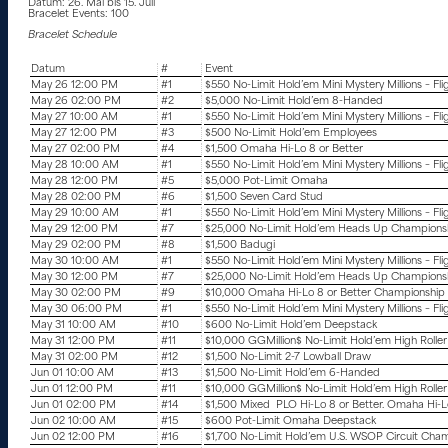
Datum: 26. Mai bis 15. Juli
Bracelet Events: 100
Bracelet Schedule
Datum
#
Event
May 26 12:00 PM
#1
$550 No-Limit Hold’em Mini Mystery Millions – Fli
May 26 02:00 PM
#2
$5,000 No-Limit Hold’em 8-Handed
May 27 10:00 AM
#1
$550 No-Limit Hold’em Mini Mystery Millions – Fli
May 27 12:00 PM
#3
$500 No-Limit Hold’em Employees
May 27 02:00 PM
#4
$1,500 Omaha Hi-Lo 8 or Better
May 28 10:00 AM
#1
$550 No-Limit Hold’em Mini Mystery Millions – Fli
May 28 12:00 PM
#5
$5,000 Pot-Limit Omaha
May 28 02:00 PM
#6
$1,500 Seven Card Stud
May 29 10:00 AM
#1
$550 No-Limit Hold’em Mini Mystery Millions – Fli
May 29 12:00 PM
#7
$25,000 No-Limit Hold’em Heads Up Championshi
May 29 02:00 PM
#8
$1,500 Badugi
May 30 10:00 AM
#1
$550 No-Limit Hold’em Mini Mystery Millions – Fli
May 30 12:00 PM
#7
$25,000 No-Limit Hold’em Heads Up Championshi
May 30 02:00 PM
#9
$10,000 Omaha Hi-Lo 8 or Better Championship
May 30 06:00 PM
#1
$550 No-Limit Hold’em Mini Mystery Millions – Fli
May 31 10:00 AM
#10
$600 No-Limit Hold’em Deepstack
May 31 12:00 PM
#11
$10,000 GGMillion$ No-Limit Hold’em High Roller 
May 31 02:00 PM
#12
$1,500 No-Limit 2-7 Lowball Draw
Jun 01 10:00 AM
#13
$1,500 No-Limit Hold’em 6-Handed
Jun 01 12:00 PM
#11
$10,000 GGMillion$ No-Limit Hold’em High Roller 
Jun 01 02:00 PM
#14
$1,500 Mixed PLO Hi-Lo 8 or Better. Omaha Hi-Lo
Jun 02 10:00 AM
#15
$600 Pot-Limit Omaha Deepstack
Jun 02 12:00 PM
#16
$1,700 No-Limit Hold’em U.S. WSOP Circuit Cha