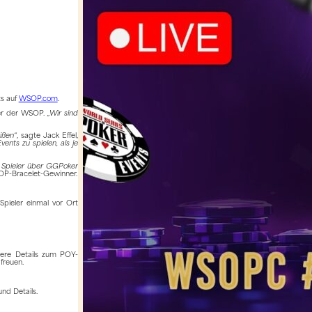
ts auf
WSOP.com
.
icer der WSOP.
„Wir sind
ißen“
, sagte Jack Effel,
ents zu spielen, als je
r Spieler über GGPoker
OP-Bracelet-Gewinner.
Spieler einmal vor Ort
ere Details zum POY-
freuen.
nd Details.