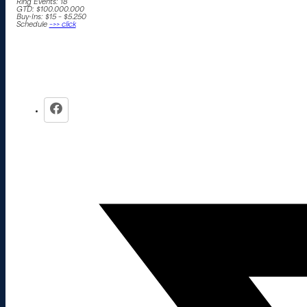
Ring Events: 18
GTD: $100.000.000
Buy-Ins: $15 – $5.250
Schedule
–>> click