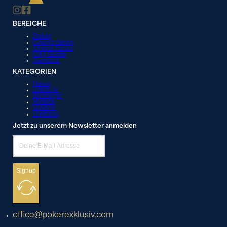
BEREICHE
Poker
Casino News
Online News
City Guide
Turniere
KATEGORIEN
News
Lifestyle
Strategie
Videos
Galerie
Liveblog
Jetzt zu unserem Newsletter anmelden
Signup
office@pokerexklusiv.com