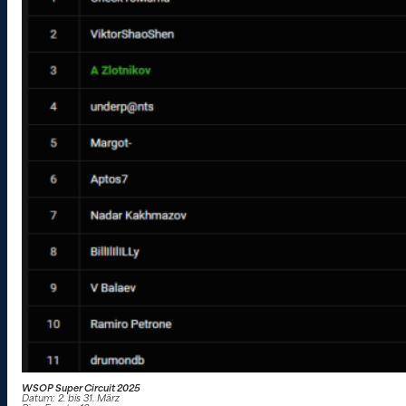
WSOP Super Circuit 2025
Datum: 2. bis 31. März