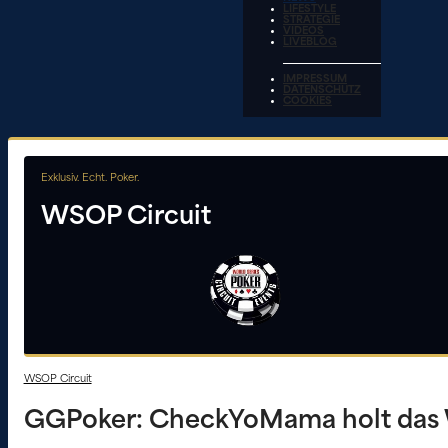
LIFESTYLE
STRATEGIE
VIDEOS
LIVEBLOG
IMPRESSUM
DATENSCHUTZ
COOKIES
Exklusiv. Echt. Poker.
WSOP Circuit
WSOP Circuit
GGPoker: CheckYoMama holt das 