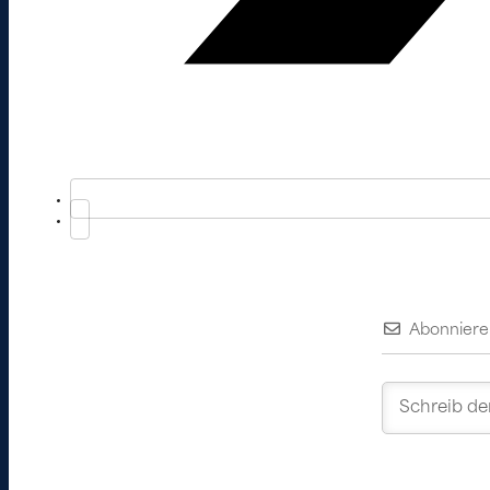
Abonniere