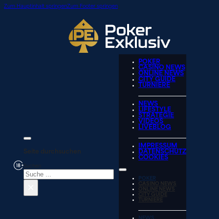
Zum Hauptinhalt springen
Zum Footer springen
POKER
CASINO NEWS
ONLINE NEWS
CITY GUIDE
TURNIERE
NEWS
LIFESTYLE
STRATEGIE
VIDEOS
LIVEBLOG
IMPRESSUM
Seite durchsuchen
DATENSCHUTZ
COOKIES
Suchen
POKER
×
CASINO NEWS
ONLINE NEWS
CITY GUIDE
TURNIERE
NEWS