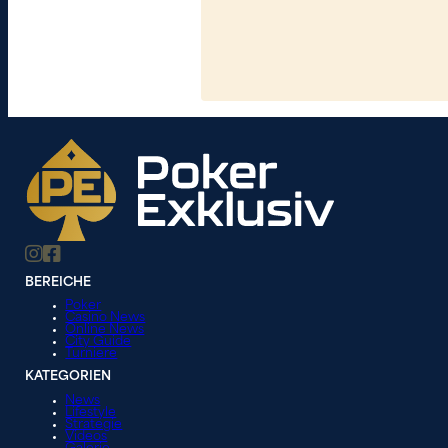
BEREICHE
Poker
Casino News
Online News
City Guide
Turniere
KATEGORIEN
News
Lifestyle
Strategie
Videos