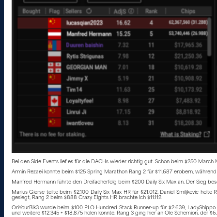
Bei den Side Events lief es für die DACHs wieder richtig gut. Schon beim $250 March
Armin Rezaei konnte beim $125 Spring Marathon Rang 2 für $11.687 erobern, währen
Manfred Hermann führte den Dreifacherfolg beim $200 Daily Six Max an. Der Sieg besc
Marius Gierse teilte beim $2.100 Daily Six Max HR für $21.012, Daniel Smiljkovic ho
gesiegt, Rang 2 beim $888 Crazy Eights HR brachte ich $11.112.
OnYourBik3 wurde beim $100 PLO Hundred Stack Runner-up für $2.639, LadyShippo s
und weitere $12.345 + $18.875 holen konnte. Rang 3 ging hier an Ole Schemion, der $6.9