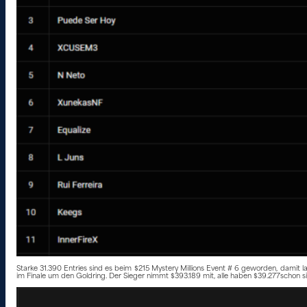
Starke 31.390 Entries sind es beim $215 Mystery Millions Event # 6 geworden, damit l
im Finale um den Goldring. Der Sieger nimmt $393.189 mit, alle haben $39.277schon si