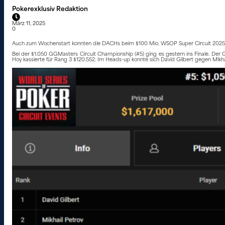
Pokerexklusiv Redaktion
März 11, 2025
0
Auch zum Wochenstart konnten die DACHs beim $100 Mio. WSOP Super Circuit 2025
Bei der $1.050 GGMasters Circuit Championship (#5) ging es gestern ins Finale. Der
Hoy kassierte für Rang 3 $120.552. Im Heads-up konnte sich David Gilbert gegen Mikha