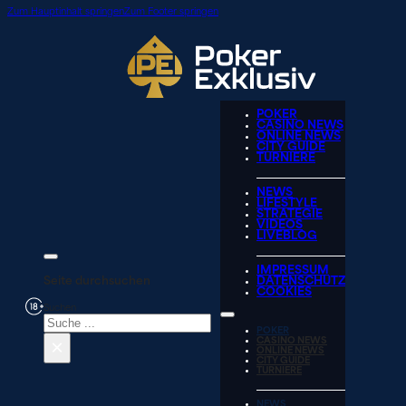
Zum Hauptinhalt springen
Zum Footer springen
POKER
CASINO NEWS
ONLINE NEWS
CITY GUIDE
TURNIERE
NEWS
LIFESTYLE
STRATEGIE
VIDEOS
LIVEBLOG
IMPRESSUM
Seite durchsuchen
DATENSCHUTZ
COOKIES
Suchen
POKER
×
CASINO NEWS
ONLINE NEWS
CITY GUIDE
TURNIERE
NEWS