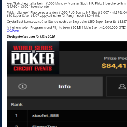
Alex Tkatschew teilte beim $1.050 Monday Monster Stack HR, Platz 2 bescherte ihm 
($4.760 + $3.901) holen konnte.
Fabian „Suhepx“ Rigo verpasste den $1.050 PLO Bounty HR Sieg ($6.007 + $1.875), Ole
$50 Super Saver $4.107, zippytelli nahm für Rang 4 noch $3.046 mit.
CrystalBlast konnte zu später Stunde noch den Sieg beim $250 Super Saver für $8.817 
Mit einem vollen Programm und Flights beim $50 Mini Main Event ($2.000.000 GTD) 
GGPoker
.
Die Ergebnisse vom 10. März 2025