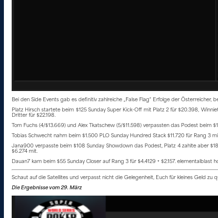
Bei den Side Events gab es definitiv zahlreiche „False Flag“ Erfolge der Österreicher
Platz Hirsch startete beim $125 Sunday Super Kick-Off mit Platz 2 für $20.398, Win
Dritter für $22.198.
Tom Fuchs (4/$13.669) und Alex Tkatschew (5/$11.598) verpassten das Podest beim $1.
Tobias Schwecht nahm beim $1.500 PLO Sunday Hundred Stack $11.720 für Rang 3 mit. 
Jana900 verpasste beim $108 Sunday Showdown das Podest, Platz 4 zahlte aber $18.492
$6.274 mit.
Dauan7 kam beim $55 Sunday Closer auf Rang 3 für $4.4129 + $2.157. elementalblast h
Schaut auf die Satellites und verpasst nicht die Gelegenheit, Euch für kleines Geld zu 
Die Ergebnisse vom 29. März