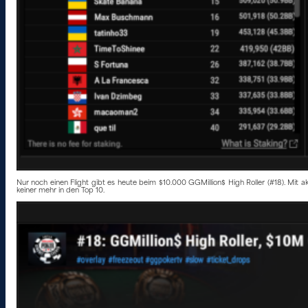
Nur noch einen Flight gibt es heute beim $10.000 GGMillion$ High Roller (#18). Mit a
keiner mehr in den Top 10.