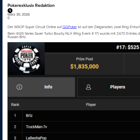
Pokerexklusiv Redaktion
März 30, 2026
0
Der WSOP Super Circuit Online auf
GGPoker
ist auf der Zielgeraden, zwei Ring-Ents
Beim $525 Series Saver Turbo Bounty NLH (Ring Event # 17) wurde mit 3.670 Entries d
Russen Brtz.