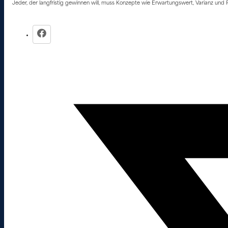
Jeder, der langfristig gewinnen will, muss Konzepte wie Erwartungswert, Varianz und Ri