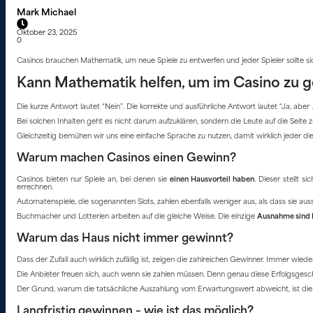
Mark Michael
Oktober 23, 2025
0
Casinos brauchen Mathematik, um neue Spiele zu entwerfen und jeder Spieler sollte sich
Kann Mathematik helfen, um im Casino zu 
Die kurze Antwort lautet “Nein”. Die korrekte und ausführliche Antwort lautet “Ja, aber
Bei solchen Inhalten geht es nicht darum aufzuklären, sondern die Leute auf die Seite
Gleichzeitig bemühen wir uns eine einfache Sprache zu nutzen, damit wirklich jeder die 
Warum machen Casinos einen Gewinn?
Casinos bieten nur Spiele an, bei denen sie
einen Hausvorteil haben
. Dieser stellt s
errechnen.
Automatenspiele, die sogenannten Slots, zahlen ebenfalls weniger aus, als dass sie a
Buchmacher und Lotterien arbeiten auf die gleiche Weise. Die einzige
Ausnahme sind 
Warum das Haus nicht immer gewinnt?
Dass der Zufall auch wirklich zufällig ist, zeigen die zahlreichen Gewinner. Immer wi
Die Anbieter freuen sich, auch wenn sie zahlen müssen. Denn genau diese Erfolgsges
Der Grund, warum die tatsächliche Auszahlung vom Erwartungswert abweicht, ist die s
Langfristig gewinnen – wie ist das möglich?