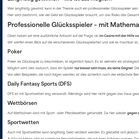
Wer langfristig gewinnt, kann in der Theorie auch ein professioneller Glücksspieler se
Hier wird bestimmt, wie viel Geld ein Glücksspieler braucht, um das Risiko des Gesamtv
Professionelle Glücksspieler – mit Mathem
Oben haben wir eine ausführliche Antwort auf die Frage, ob
im Casino mit der Hilfe 
Wir werfen einen Blick auf die verschiedenen Glücksspielarten und wie es machbar ist
Poker
Poker als Glücksspiel zu beschreiben, ist eigentlich falsch. Es ist vielmehr ein strategis
Möglich wird dies dadurch, dass ein Spieler
nur besser sein muss, als seine Gegner
. D
Von allen Beispielen, die noch folgen werden, ist dies sicherlich noch der einfachste B
Daily Fantasy Sports (DFS)
DFS ist mit Sportwetten eng verwandt. Allerdings wird hier nicht gegen das Haus gewe
Wettbörsen
Auf Wettbörsen wird mit Sport- oder Pferdewetten gehandelt. Da hier wieder
gegen a
Sportwetten
Auch mit Sportwetten kann langfristig Geld verdient werden. Es gestaltet sich jedoch 