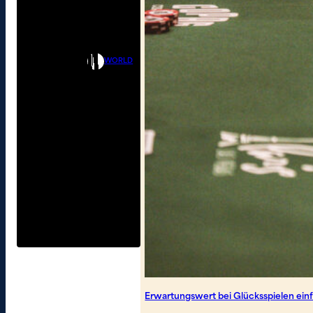
WORLD
Erwartungswert bei Glücksspielen einf