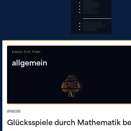
LIFESTYLE
STRATEGIE
VIDEOS
LIVEBLOG
IMPRESSUM
DATENSCHUTZ
COOKIES
Exklusiv. Echt. Poker.
allgemein
allgemein
Glücksspiele durch Mathematik be