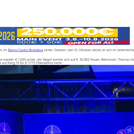
rs im
Banco Casino Bratislava
sicher. Gestern, den 13. Oktober, setzte er sich im österrei
tten bereits € 1.295 sicher, der Sieger konnte sich auf € 32.382 freuen. Belmondo, Thomas
 auf Rang 15 für € 1.775 Feierabend hatte.