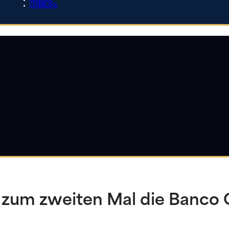
GALERIE
LIVEBLOG
zum zweiten Mal die Banco 