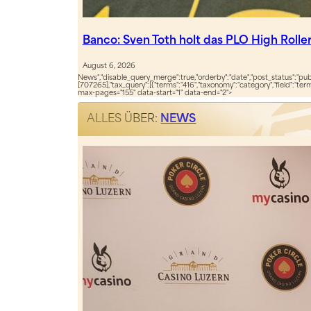
Banco: Sven Toth holt das PLO High Rolle
August 6, 2026
News","disable_query_merge":true,"orderby":"date","post_status":"publ
[707265],"tax_query":[{"terms":"416","taxonomy":"category","field":"ter
max-pages="155" data-start="1" data-end="2">
ALLES ÜBER:
NEWS