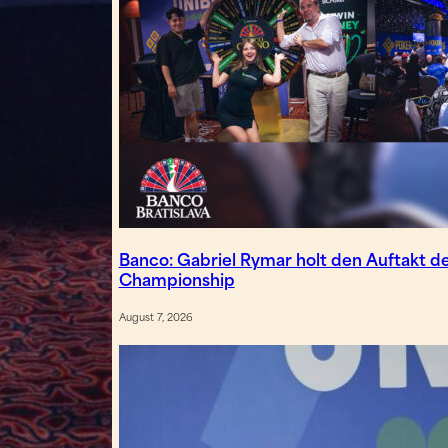
Banco: Gabriel Rymar holt den Auftakt d
Championship
August 7, 2026