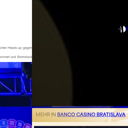
chischen Heads-up gegen
 Hammerl und Shortstack
MEHR IN
BANCO CASINO BRATISLAVA