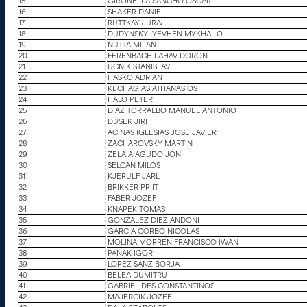
15
GIRONELLA SANCHO OSCAR
16
SHAKER DANIEL
17
RUTTKAY JURAJ
18
DUDYNSKYI YEVHEN MYKHAILO
19
NUTTA MILAN
20
FERENBACH LAHAV DORON
21
UCNIK STANISLAV
22
HASKO ADRIAN
23
KECHAGIAS ATHANASIOS
24
HALO PETER
25
DIAZ TORRALBO MANUEL ANTONIO
26
DUSEK JIRI
27
ACINAS IGLESIAS JOSE JAVIER
28
ZACHAROVSKY MARTIN
29
ZELAIA AGUDO JON
30
SELCAN MILOS
31
KJERULF JARL
32
BRIKKER PRIIT
33
FABER JOZEF
34
KNAPEK TOMAS
35
GONZALEZ DIEZ ANDONI
36
GARCIA CORBO NICOLAS
37
MOLINA MORREN FRANCISCO IWAN
38
PANAK IGOR
39
LOPEZ SANZ BORJA
40
BELEA DUMITRU
41
GABRIELIDES CONSTANTINOS
42
MAJERCIK JOZEF