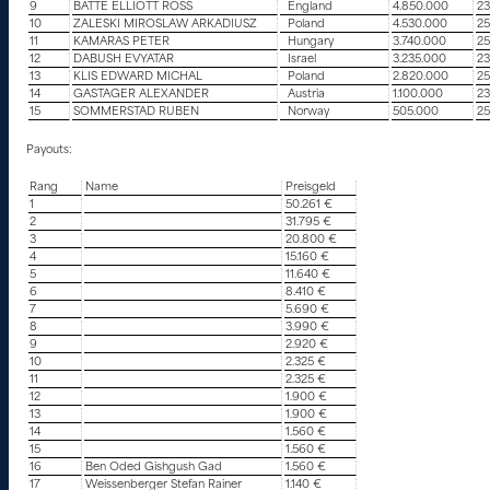
9
BATTE ELLIOTT ROSS
England
4.850.000
23
10
ZALESKI MIROSLAW ARKADIUSZ
Poland
4.530.000
25
11
KAMARAS PETER
Hungary
3.740.000
25
12
DABUSH EVYATAR
Israel
3.235.000
23
13
KLIS EDWARD MICHAL
Poland
2.820.000
25
14
GASTAGER ALEXANDER
Austria
1.100.000
23
15
SOMMERSTAD RUBEN
Norway
505.000
25
Payouts:
Rang
Name
Preisgeld
1
50.261 €
2
31.795 €
3
20.800 €
4
15.160 €
5
11.640 €
6
8.410 €
7
5.690 €
8
3.990 €
9
2.920 €
10
2.325 €
11
2.325 €
12
1.900 €
13
1.900 €
14
1.560 €
15
1.560 €
16
Ben Oded Gishgush Gad
1.560 €
17
Weissenberger Stefan Rainer
1.140 €