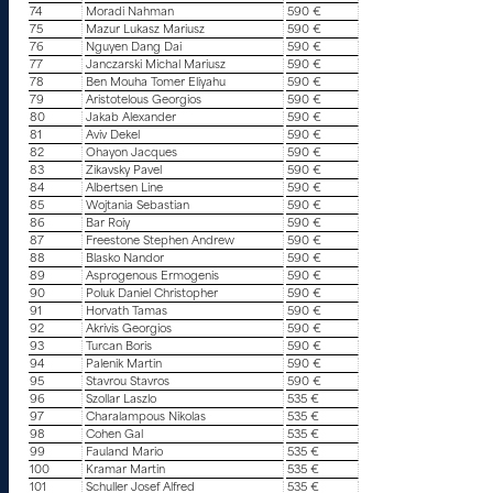
74
Moradi Nahman
590 €
75
Mazur Lukasz Mariusz
590 €
76
Nguyen Dang Dai
590 €
77
Janczarski Michal Mariusz
590 €
78
Ben Mouha Tomer Eliyahu
590 €
79
Aristotelous Georgios
590 €
80
Jakab Alexander
590 €
81
Aviv Dekel
590 €
82
Ohayon Jacques
590 €
83
Zikavsky Pavel
590 €
84
Albertsen Line
590 €
85
Wojtania Sebastian
590 €
86
Bar Roiy
590 €
87
Freestone Stephen Andrew
590 €
88
Blasko Nandor
590 €
89
Asprogenous Ermogenis
590 €
90
Poluk Daniel Christopher
590 €
91
Horvath Tamas
590 €
92
Akrivis Georgios
590 €
93
Turcan Boris
590 €
94
Palenik Martin
590 €
95
Stavrou Stavros
590 €
96
Szollar Laszlo
535 €
97
Charalampous Nikolas
535 €
98
Cohen Gal
535 €
99
Fauland Mario
535 €
100
Kramar Martin
535 €
101
Schuller Josef Alfred
535 €