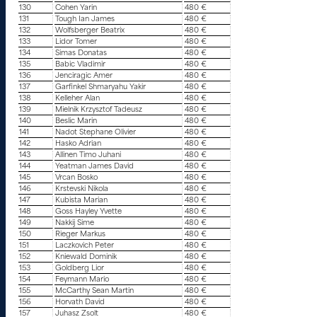
130
Cohen Yarin
480 €
131
Tough Ian James
480 €
132
Wolfsberger Beatrix
480 €
133
Lidor Tomer
480 €
134
Simas Donatas
480 €
135
Babic Vladimir
480 €
136
Jenciragic Amer
480 €
137
Garfinkel Shmaryahu Yakir
480 €
138
Kelleher Alan
480 €
139
Mielnik Krzysztof Tadeusz
480 €
140
Beslic Marin
480 €
141
Nadot Stephane Olivier
480 €
142
Hasko Adrian
480 €
143
Allinen Timo Juhani
480 €
144
Yeatman James David
480 €
145
Vrcan Bosko
480 €
146
Krstevski Nikola
480 €
147
Kubista Marian
480 €
148
Goss Hayley Yvette
480 €
149
Nakkij Sime
480 €
150
Rieger Markus
480 €
151
Laczkovich Peter
480 €
152
Kniewald Dominik
480 €
153
Goldberg Lior
480 €
154
Feymann Mario
480 €
155
McCarthy Sean Martin
480 €
156
Horvath David
480 €
157
Juhasz Zsolt
480 €