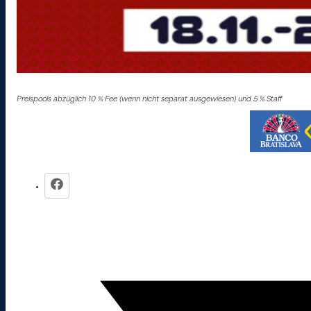
Preispools abzüglich 10 % Fee (wenn nicht separat ausgewiesen) und 5 % Staff