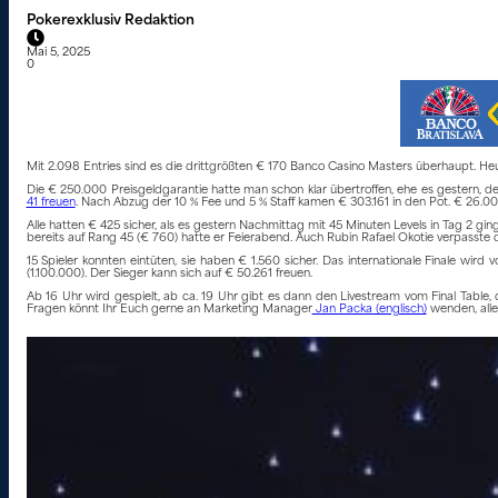
Pokerexklusiv Redaktion
Mai 5, 2025
0
Mit 2.098 Entries sind es die drittgrößten € 170 Banco Casino Masters überhaupt. H
Die € 250.000 Preisgeldgarantie hatte man schon klar übertroffen, ehe es gestern, d
41 freuen
. Nach Abzug der 10 % Fee und 5 % Staff kamen € 303.161 in den Pot. € 26.00
Alle hatten € 425 sicher, als es gestern Nachmittag mit 45 Minuten Levels in Tag 2 ging.
bereits auf Rang 45 (€ 760) hatte er Feierabend. Auch Rubin Rafael Okotie verpasste das 
15 Spieler konnten eintüten, sie haben € 1.560 sicher. Das internationale Finale wir
(1.100.000). Der Sieger kann sich auf € 50.261 freuen.
Ab 16 Uhr wird gespielt, ab ca. 19 Uhr gibt es dann den Livestream vom Final Table
Fragen könnt Ihr Euch gerne an Marketing Manager
Jan Packa (englisch)
wenden, alle