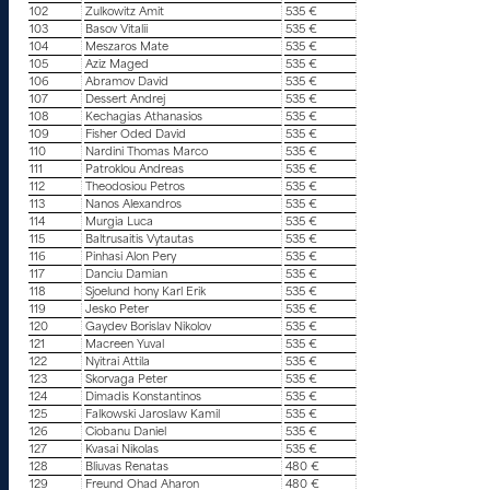
102
Zulkowitz Amit
535 €
103
Basov Vitalii
535 €
104
Meszaros Mate
535 €
105
Aziz Maged
535 €
106
Abramov David
535 €
107
Dessert Andrej
535 €
108
Kechagias Athanasios
535 €
109
Fisher Oded David
535 €
110
Nardini Thomas Marco
535 €
111
Patroklou Andreas
535 €
112
Theodosiou Petros
535 €
113
Nanos Alexandros
535 €
114
Murgia Luca
535 €
115
Baltrusaitis Vytautas
535 €
116
Pinhasi Alon Pery
535 €
117
Danciu Damian
535 €
118
Sjoelund hony Karl Erik
535 €
119
Jesko Peter
535 €
120
Gaydev Borislav Nikolov
535 €
121
Macreen Yuval
535 €
122
Nyitrai Attila
535 €
123
Skorvaga Peter
535 €
124
Dimadis Konstantinos
535 €
125
Falkowski Jaroslaw Kamil
535 €
126
Ciobanu Daniel
535 €
127
Kvasai Nikolas
535 €
128
Bliuvas Renatas
480 €
129
Freund Ohad Aharon
480 €