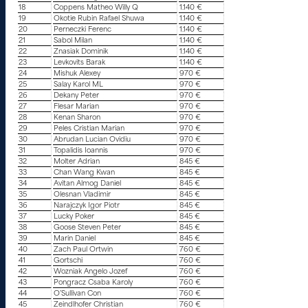
18
Coppens Matheo Willy Q
1.140 €
19
Okotie Rubin Rafael Shuwa
1.140 €
20
Perneczki Ferenc
1.140 €
21
Sabol Milan
1.140 €
22
Znasiak Dominik
1.140 €
23
Levkovits Barak
1.140 €
24
Mishuk Alexey
970 €
25
Salay Karol ML
970 €
26
Dekany Peter
970 €
27
Flesar Marian
970 €
28
Kenan Sharon
970 €
29
Peles Cristian Marian
970 €
30
Abrudan Lucian Ovidiu
970 €
31
Topalidis Ioannis
970 €
32
Molter Adrian
845 €
33
Chan Wang Kwan
845 €
34
Avitan Almog Daniel
845 €
35
Olesnan Vladimir
845 €
36
Narajczyk Igor Piotr
845 €
37
Lucky Poker
845 €
38
Goose Steven Peter
845 €
39
Marin Daniel
845 €
40
Zach Paul Ortwin
760 €
41
Gortschi
760 €
42
Wozniak Angelo Jozef
760 €
43
Pongracz Csaba Karoly
760 €
44
O’Sullivan Con
760 €
45
Zeindlhofer Christian
760 €