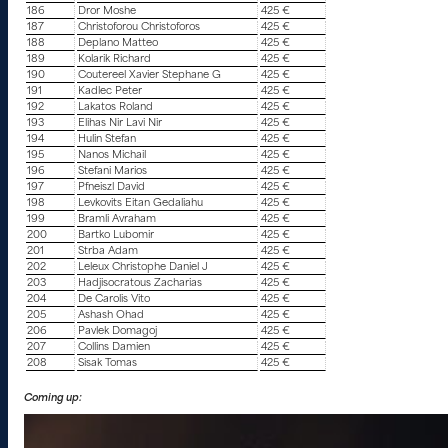
186
Dror Moshe
425 €
187
Christoforou Christoforos
425 €
188
Deplano Matteo
425 €
189
Kolarik Richard
425 €
190
Coutereel Xavier Stephane G
425 €
191
Kadlec Peter
425 €
192
Lakatos Roland
425 €
193
Elihas Nir Lavi Nir
425 €
194
Hulin Stefan
425 €
195
Nanos Michail
425 €
196
Stefani Marios
425 €
197
Pfneiszl David
425 €
198
Levkovits Eitan Gedaliahu
425 €
199
Bramli Avraham
425 €
200
Bartko Lubomir
425 €
201
Strba Adam
425 €
202
Leleux Christophe Daniel J
425 €
203
Hadjisocratous Zacharias
425 €
204
De Carolis Vito
425 €
205
Ashash Ohad
425 €
206
Pavlek Domagoj
425 €
207
Collins Damien
425 €
208
Sisak Tomas
425 €
Coming up: