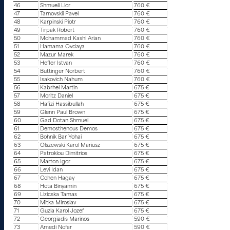
46
Shmueli Lior
760 €
47
Tarnovskii Pavel
760 €
48
Karpinski Piotr
760 €
49
Tirpak Robert
760 €
50
Mohammad Kashi Arian
760 €
51
Hamama Ovdaya
760 €
52
Mazur Marek
760 €
53
Hefler Istvan
760 €
54
Buttinger Norbert
760 €
55
Isakovich Nahum
760 €
56
Kabrhel Martin
675 €
57
Moritz Daniel
675 €
58
Hafizi Hassibullah
675 €
59
Glenn Paul Brown
675 €
60
Gad Dotan Shmuel
675 €
61
Demosthenous Demos
675 €
62
Bohnik Bar Yohai
675 €
63
Olszewski Karol Mariusz
675 €
64
Patroklou Dimitrios
675 €
65
Marton Igor
675 €
66
Levi Idan
675 €
67
Cohen Hagay
675 €
68
Hota Binyamin
675 €
69
Lizicska Tamas
675 €
70
Mitka Miroslav
675 €
71
Guzla Karol Jozef
675 €
72
Georgiadis Marinos
590 €
73
Amedi Nofar
590 €