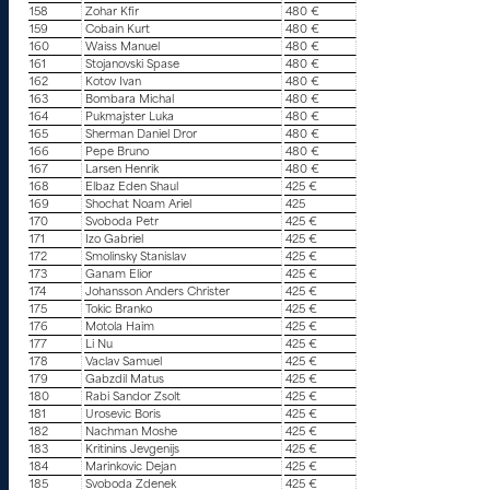
158
Zohar Kfir
480 €
159
Cobain Kurt
480 €
160
Waiss Manuel
480 €
161
Stojanovski Spase
480 €
162
Kotov Ivan
480 €
163
Bombara Michal
480 €
164
Pukmajster Luka
480 €
165
Sherman Daniel Dror
480 €
166
Pepe Bruno
480 €
167
Larsen Henrik
480 €
168
Elbaz Eden Shaul
425 €
169
Shochat Noam Ariel
425
170
Svoboda Petr
425 €
171
Izo Gabriel
425 €
172
Smolinsky Stanislav
425 €
173
Ganam Elior
425 €
174
Johansson Anders Christer
425 €
175
Tokic Branko
425 €
176
Motola Haim
425 €
177
Li Nu
425 €
178
Vaclav Samuel
425 €
179
Gabzdil Matus
425 €
180
Rabi Sandor Zsolt
425 €
181
Urosevic Boris
425 €
182
Nachman Moshe
425 €
183
Kritinins Jevgenijs
425 €
184
Marinkovic Dejan
425 €
185
Svoboda Zdenek
425 €