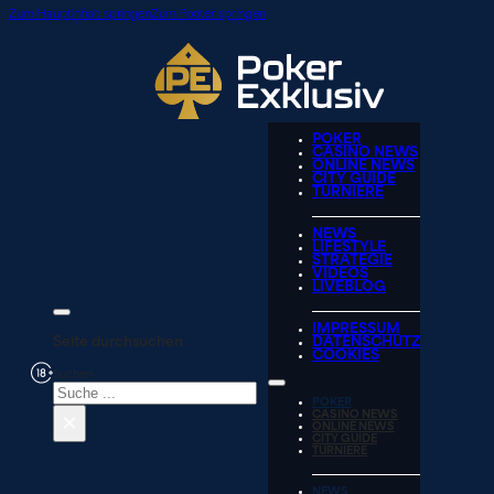
Zum Hauptinhalt springen
Zum Footer springen
POKER
CASINO NEWS
ONLINE NEWS
CITY GUIDE
TURNIERE
NEWS
LIFESTYLE
STRATEGIE
VIDEOS
LIVEBLOG
IMPRESSUM
Seite durchsuchen
DATENSCHUTZ
COOKIES
Suchen
POKER
×
CASINO NEWS
ONLINE NEWS
CITY GUIDE
TURNIERE
NEWS