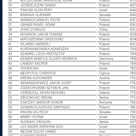
32
BUCZKOWSKI ARKADIUSZ ADAM
Poland
872
33
JEDRZEJCZAK DAWID
Poland
847
34
PINHASI ALON PERY
Israel
846
35
BARANAI VLADIMIR
Slovakia
840
36
MASNICA SAMUEL PIOTR
Poland
831
37
GRAMS PAWEL ADAM
Poland
818
38
ZHAO ZONGLEI
China
815
39
NOWACKI JAKUB TOMASZ
Poland
809
40
MATUSZEWSKI GRZEGORZ
Poland
804
41
PILARSKI ANDRZEJ
Poland
801
42
KURDWANOWSKA AGNIESZKA
Poland
794
43
SZAMREJ LECH KRZYSZTOF
Poland
794
44
KEIMER MARCUS OLIVER HEINRICH
Germany
788
45
LAMENT KACPER
Poland
784
46
COHEN NIV
Israel
782
47
NEOFYTOU CHRISTOS
Cyprus
780
48
KRENN ALEXANDER
Austria
776
49
SIEMASZKIEWICZ JAKUB JOZEF
Poland
776
50
ZDZIECHOWSKI SZYMON JAN
Poland
774
51
ODRISCOLL KEVIN MICHAEL
Ireland
773
52
ZBUCNOVIC SRDAN
Serbia
771
53
ILNICZKY SANDOR HUNOR
Romania
756
54
GOMAN KLAUDIUSZ SANTIAGO
Poland
748
55
PAXIAN VOJTECH
Slovakia
730
56
BARRY YOTAM
Israel
726
57
SUDIMAC DRAGAN
Serbia
697
58
LEV WIDER AVRAHAM DOV
Israel
689
59
NEZAM DOUST HAMID
Iran
687