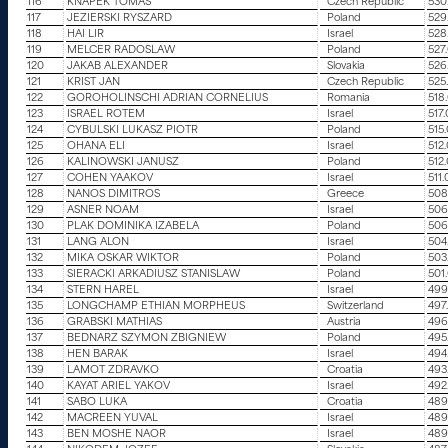
116
KNAPEK TOMAS
Czech Republic
530
117
JEZIERSKI RYSZARD
Poland
529
118
HAI LIR
Israel
528
119
MELCER RADOSLAW
Poland
527
120
JAKAB ALEXANDER
Slovakia
526
121
KRIST JAN
Czech Republic
525
122
GOROHOLINSCHI ADRIAN CORNELIUS
Romania
518
123
ISRAEL ROTEM
Israel
517
124
CYBULSKI LUKASZ PIOTR
Poland
515
125
OHANA ELI
Israel
512
126
KALINOWSKI JANUSZ
Poland
512
127
COHEN YAAKOV
Israel
511
128
NANOS DIMITROS
Greece
508
129
ASNER NOAM
Israel
506
130
PLAK DOMINIKA IZABELA
Poland
506
131
LANG ALON
Israel
504
132
MIKA OSKAR WIKTOR
Poland
503
133
SIERACKI ARKADIUSZ STANISLAW
Poland
501
134
STERN HAREL
Israel
499
135
LONGCHAMP ETHIAN MORPHEUS
Switzerland
497
136
GRABSKI MATHIAS
Austria
496
137
BEDNARZ SZYMON ZBIGNIEW
Poland
495
138
HEN BARAK
Israel
494
139
LAMOT ZDRAVKO
Croatia
493
140
KAYAT ARIEL YAKOV
Israel
492
141
SABO LUKA
Croatia
489
142
MACREEN YUVAL
Israel
489
143
BEN MOSHE NAOR
Israel
489