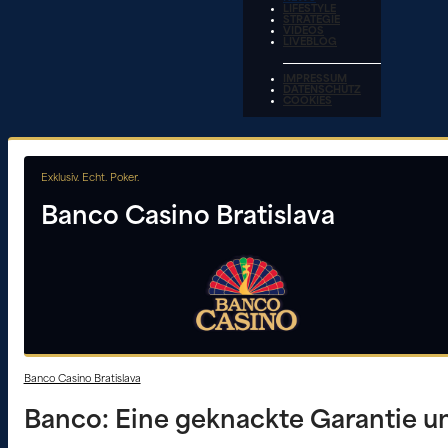
LIFESTYLE
STRATEGIE
VIDEOS
LIVEBLOG
IMPRESSUM
DATENSCHUTZ
COOKIES
Exklusiv. Echt. Poker.
Banco Casino Bratislava
Banco Casino Bratislava
Banco: Eine geknackte Garantie u