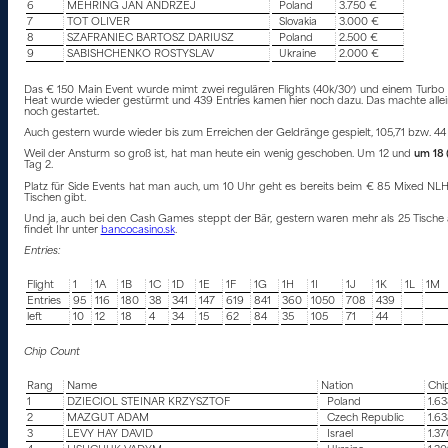
6
MEHRING JAN ANDRZEJ
Poland
3.750 €
7
TOT OLIVER
Slovakia
3.000 €
8
SZAFRANIEC BARTOSZ DARIUSZ
Poland
2.500 €
9
SABISHCHENKO ROSTYSLAV
Ukraine
2.000 €
Das € 150 Main Event wurde mimt zwei regulären Flights (40k/30′) und einem Turbo Fl
Heat wurde wieder gestürmt und 439 Entries kamen hier noch dazu. Das machte alleine 
noch gestartet.
Auch gestern wurde wieder bis zum Erreichen der Geldränge gespielt, 105,71 bzw. 44 Spie
Weil der Ansturm so groß ist, hat man heute ein wenig geschoben. Um 12 und
um 18 (
Tag 2.
Platz für Side Events hat man auch, um 10 Uhr geht es bereits beim € 85 Mixed NLH
Tischen gibt.
Und ja, auch bei den Cash Games steppt der Bär, gestern waren mehr als 25 Tische
findet Ihr unter
bancocasino.sk
.
Entries:
Flight
1
1A
1B
1C
1D
1E
1F
1G
1H
1I
1J
1K
1L
1M
Entries
95
116
180
38
341
147
619
841
360
1050
708
439
left
10
12
18
4
34
15
62
84
35
105
71
44
Chip Count
Rang
Name
Nation
Chi
1
DZIECIOL STEINAR KRZYSZTOF
Poland
1.6
2
MAZGUT ADAM
Czech Republic
1.6
3
LEVY HAY DAVID
Israel
1.3