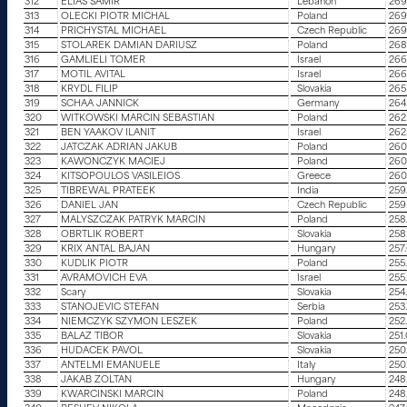
312
ELIAS SAMIR
Lebanon
269
313
OLECKI PIOTR MICHAL
Poland
269
314
PRICHYSTAL MICHAEL
Czech Republic
269
315
STOLAREK DAMIAN DARIUSZ
Poland
268
316
GAMLIELI TOMER
Israel
266
317
MOTIL AVITAL
Israel
266
318
KRYDL FILIP
Slovakia
265
319
SCHAA JANNICK
Germany
264
320
WITKOWSKI MARCIN SEBASTIAN
Poland
262
321
BEN YAAKOV ILANIT
Israel
262
322
JATCZAK ADRIAN JAKUB
Poland
260
323
KAWONCZYK MACIEJ
Poland
260
324
KITSOPOULOS VASILEIOS
Greece
260
325
TIBREWAL PRATEEK
India
259
326
DANIEL JAN
Czech Republic
259
327
MALYSZCZAK PATRYK MARCIN
Poland
258
328
OBRTLIK ROBERT
Slovakia
258
329
KRIX ANTAL BAJAN
Hungary
257
330
KUDLIK PIOTR
Poland
255
331
AVRAMOVICH EVA
Israel
255
332
Scary
Slovakia
254
333
STANOJEVIC STEFAN
Serbia
253
334
NIEMCZYK SZYMON LESZEK
Poland
252
335
BALAZ TIBOR
Slovakia
251
336
HUDACEK PAVOL
Slovakia
250
337
ANTELMI EMANUELE
Italy
250
338
JAKAB ZOLTAN
Hungary
248
339
KWARCINSKI MARCIN
Poland
248