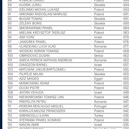
88
RYBACKI DAWID
Poland
595
89
KUDRIK JURAJ
Slovakia
594
90
ZIELINSKI MICHAL LUKASZ
Poland
593
91
WRONSKI RADOSLAW MARIUSZ
Poland
591
92
BUGAR TOMAS
Slovakia
591
93
ZELENY BORIS
Slovakia
590
94
SMORAWINSKI PAWEL
Poland
584
95
MIELNIK KRZYSZTOF TADEUSZ
Poland
583
96
ASA YOAV
Israel
579
97
JAWOREK PAWEL
Poland
578
98
VLASCEANU LUCA VLAD
Romania
577
99
WOSICKI ADRIAN TOMASZ
Poland
568
100
OBRADOVIC DUSAN
Serbia
562
101
SARCA PATRICK MATHIAS ANDREAS
Romania
562
102
DAVIDZON RAFAEL
Israel
557
103
MATUSIAK JAKUB BARTLOMIEJ
Poland
555
104
FILIPEJE MILAN
Slovakia
553
105
AZIZ MAGED
Egypt
553
106
MANKOWSKI ADAM
Poland
553
107
DUCKI PIOTR
Poland
552
108
AVITAN YEHUDA
Israel
549
109
NIEWIAROWSKI TOMASZ JAN
Poland
548
110
PREPELITA PETRU
Romania
547
111
PEREIRA REIS HUGO MIGUEL
Portugal
547
112
KARALUS MILOSZ FRANCISZEK
Poland
542
113
SABANOGLU ILHAN
Turkey
536
114
STEFANSKI PAWEL KONRAD
Poland
536
115
NAVON AMIR
Israel
535