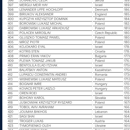
396
JOVANOVIC CEDA
Serbia
189
397
MERGUI MEIR HAY
Israel
189
398
LENANDER UFFE HOCHLOFF
Denmark
186
399
BIRIUKOV ALEKSANDR
England
185
400
KUPCZYK KRZYSZTOF DOMINIK
Poland
184
401
BOROWSKI LUKASZ MICHAL
Poland
182
402
DABROWSKI LUKASZ ARKADIUSZ
Poland
181
403
POLACEK MIROSLAV
Czech Republic
180
404
GLUSZKO TOMASZ PAWEL
Poland
180
405
MROZ PIOTR
Poland
180
406
KOJOKARO EYAL
Israel
178
407
KOTRIS STEN
Croatia
178
408
PRIMO ERAN YAKOV
Bulgaria
177
409
PLEWA TOMASZ JAKUB
Poland
176
410
BENTOLILA ELAD ITZHAK
Israel
175
411
BALATSKIY ANTON
Kazakhstan
175
412
LUPASCU CONSTANTIN ANDREI
Romania
173
413
WISNIEWSKI LUKASZ MATEUSZ
Poland
171
414
BOGNAR IMRE
Hungary
170
415
KOVACS PETER LASZLO
Hungary
170
416
OREN ROEI
Israel
170
417
BOHONY KAROL
Slovakia
169
418
JUSKOWIAK KRZYSZTOF RYSZARD
Poland
167
419
TOBOL AVIV AVRAHAM
Israel
166
420
JOUMAA BAKHOS
Lebanon
164
421
SAGI SHAI
Israel
164
422
TROGER LUKAS
Austria
164
423
TYMOFIIENKO OLEH
Ukraine
161