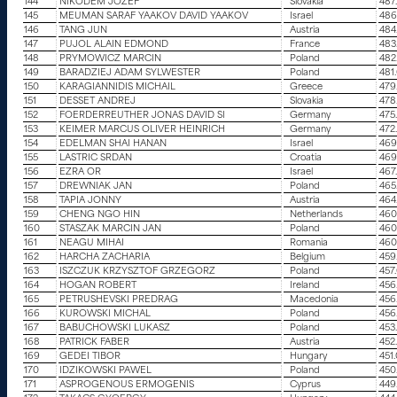
144
NIKODEM JOZEF
Slovakia
487
145
MEUMAN SARAF YAAKOV DAVID YAAKOV
Israel
486
146
TANG JUN
Austria
484
147
PUJOL ALAIN EDMOND
France
483
148
PRYMOWICZ MARCIN
Poland
482
149
BARADZIEJ ADAM SYLWESTER
Poland
481
150
KARAGIANNIDIS MICHAIL
Greece
479
151
DESSET ANDREJ
Slovakia
478
152
FOERDERREUTHER JONAS DAVID SI
Germany
475
153
KEIMER MARCUS OLIVER HEINRICH
Germany
472
154
EDELMAN SHAI HANAN
Israel
469
155
LASTRIC SRDAN
Croatia
469
156
EZRA OR
Israel
467
157
DREWNIAK JAN
Poland
465
158
TAPIA JONNY
Austria
464
159
CHENG NGO HIN
Netherlands
460
160
STASZAK MARCIN JAN
Poland
460
161
NEAGU MIHAI
Romania
460
162
HARCHA ZACHARIA
Belgium
459
163
ISZCZUK KRZYSZTOF GRZEGORZ
Poland
457
164
HOGAN ROBERT
Ireland
456
165
PETRUSHEVSKI PREDRAG
Macedonia
456
166
KUROWSKI MICHAL
Poland
456
167
BABUCHOWSKI LUKASZ
Poland
453
168
PATRICK FABER
Austria
452
169
GEDEI TIBOR
Hungary
451
170
IDZIKOWSKI PAWEL
Poland
450
171
ASPROGENOUS ERMOGENIS
Cyprus
449