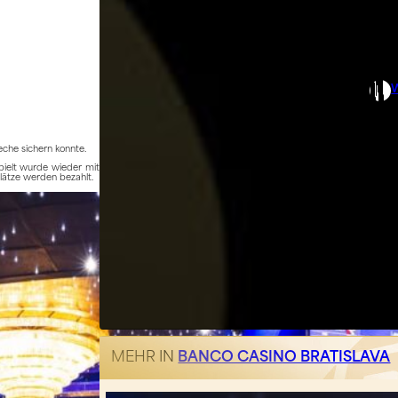
eche sichern konnte.
spielt wurde wieder mit
lätze werden bezahlt.
MEHR IN
BANCO CASINO BRATISLAVA