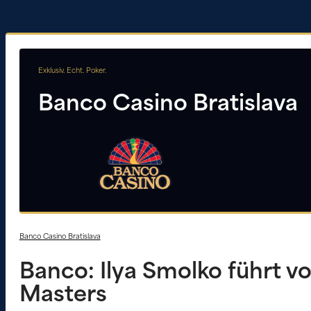
Exklusiv. Echt. Poker.
Banco Casino Bratislava
Banco Casino Bratislava
Banco: Ilya Smolko führt v
Masters