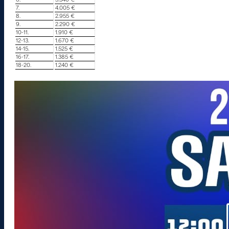
6.
5.340 €
7.
4.005 €
8.
2.955 €
9.
2.290 €
10-11.
1.910 €
12-13.
1.670 €
14-15.
1.525 €
16-17.
1.385 €
18-20.
1.240 €