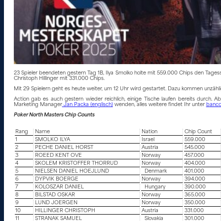
23 Spieler beendeten gestern Tag 1B, Ilya Smolko holte mit 559.000 Chips den Tagess
Christoph Hillinger mit 331.000 Chips.
Mit 29 Spielern geht es heute weiter, um 12 Uhr wird gestartet. Dazu kommen unzählige
Action gab es auch gestern wieder reichlich, einige Tische laufen bereits durch
Marketing Manager
Jan Packa (englisch)
wenden, alles weitere findet Ihr unter
banco
Poker North Masters Chip Counts
Rang
Name
Nation
Chip Count
1
SMOLKO ILYA
Israel
559.000
2
PECHE DANIEL HORST
Austria
545.000
3
ROEED KENT OVE
Norway
457.000
4
SKOLEM KRISTOFFER THORRUD
Norway
404.000
5
NIELSEN DANIEL HOEJLUND
Denmark
401.000
6
DYPVIK BOERGE
Norway
394.000
7
KOLOSZAR DANIEL
Hungary
390.000
8
BILSTAD OSKAR
Norway
365.000
9
LUND JOERGEN
Norway
350.000
10
HILLINGER CHRISTOPH
Austria
331.000
11
STRANAK SAMUEL
Slovakia
301.000