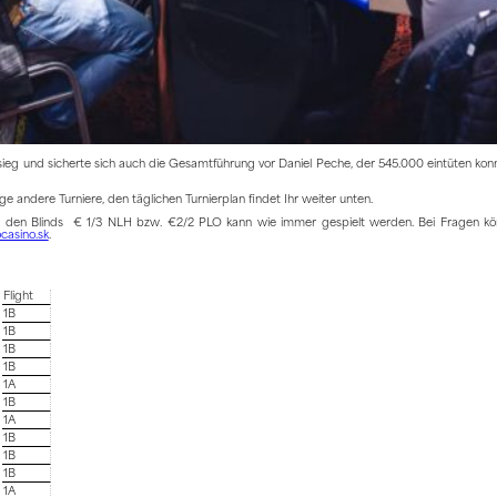
ieg und sicherte sich auch die Gesamtführung vor Daniel Peche, der 545.000 eintüten konn
 andere Turniere, den täglichen Turnierplan findet Ihr weiter unten.
. Ab den Blinds € 1/3 NLH bzw. €2/2 PLO kann wie immer gespielt werden. Bei Fragen k
casino.sk
.
Flight
1B
1B
1B
1B
1A
1B
1A
1B
1B
1B
1A