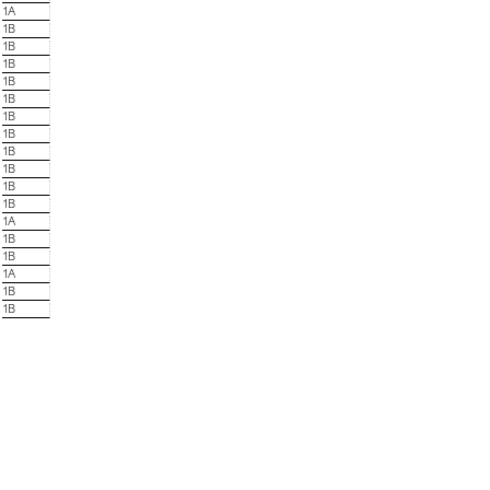
1A
1B
1B
1B
1B
1B
1B
1B
1B
1B
1B
1B
1A
1B
1B
1A
1B
1B