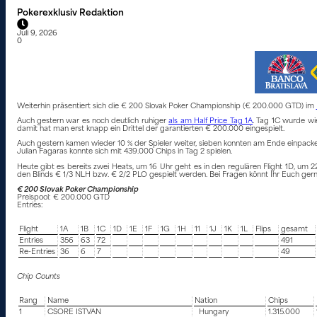
Pokerexklusiv Redaktion
Juli 9, 2026
0
Weiterhin präsentiert sich die € 200 Slovak Poker Championship (€ 200.000 GTD) im
Auch gestern war es noch deutlich ruhiger
als am Half Price Tag 1A
. Tag 1C wurde wi
damit hat man erst knapp ein Drittel der garantierten € 200.000 eingespielt.
Auch gestern kamen wieder 10 % der Spieler weiter, sieben konnten am Ende einpacken.
Julian Fagaras konnte sich mit 439.000 Chips in Tag 2 spielen.
Heute gibt es bereits zwei Heats, um 16 Uhr geht es in den regulären Flight 1D, um 2
den Blinds € 1/3 NLH bzw. € 2/2 PLO gespielt werden. Bei Fragen könnt Ihr Euch ge
€ 200 Slovak Poker Championship
Preispool: € 200.000 GTD
Entries:
Flight
1A
1B
1C
1D
1E
1F
1G
1H
11
1J
1K
1L
Flips
gesamt
Entries
356
63
72
491
Re-Entries
36
6
7
49
Chip Counts
Rang
Name
Nation
Chips
1
CSORE ISTVAN
Hungary
1.315.000