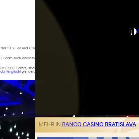
g der 10 % Fee und 6 %
0 Ticekt, auch Andreas
 x € 200 Tickets) sind
ka (englisch)
wenden,
MEHR IN
BANCO CASINO BRATISLAVA