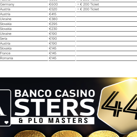
Germany
€600
+ € 200 Ticket
Austria
€520
+ € 200 Ticket
Austria
€415
Ukraine
€380
Slovakia
€295
Slovakia
€230
Ukraine
€190
Seria
€190
Austria
€190
Slovakia
€145
France
€145
Romania
€145