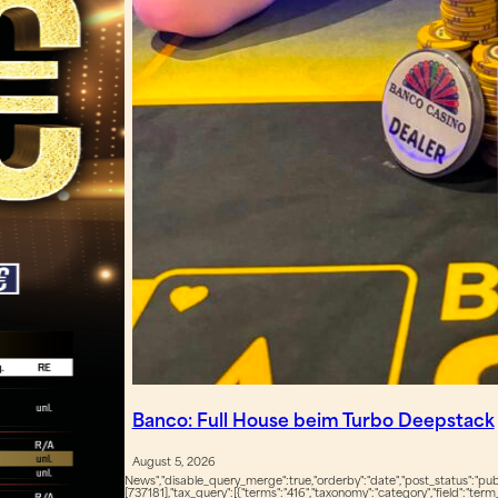
Banco: Full House beim Turbo Deepstack
August 5, 2026
News","disable_query_merge":true,"orderby":"date","post_status":"publ
[737181],"tax_query":[{"terms":"416","taxonomy":"category","field":"term