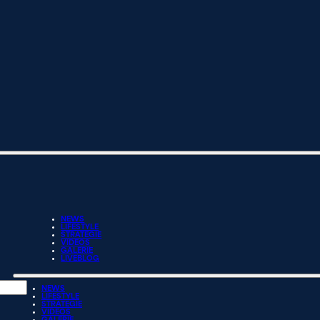
NEWS
LIFESTYLE
STRATEGIE
VIDEOS
GALERIE
LIVEBLOG
NEWS
LIFESTYLE
STRATEGIE
VIDEOS