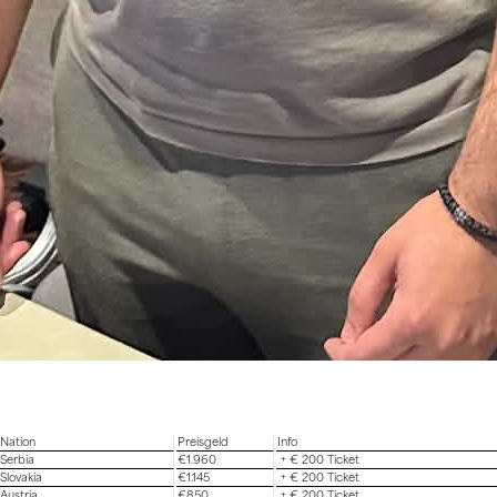
Nation
Preisgeld
Info
Serbia
€1.960
+ € 200 Ticket
Slovakia
€1.145
+ € 200 Ticket
Austria
€850
+ € 200 Ticket