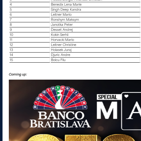
4
Benedix Lena Marie
5
Singh Deep Kandra
6
Leitner Mario
7
Ronshym Maksym
8
Janotka Peter
9
Desset Andrej
10
Kokin Serhii
11
Horvacki Mario
12
Leitner Christine
13
Holasek Juraj
14
Djuric Andre
15
Boicu Filu
Coming up: