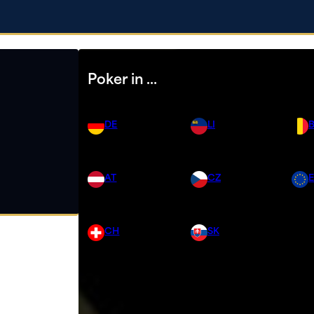
Poker in …
DE
LI
AT
CZ
CH
SK