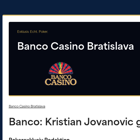
Exklusiv. Echt. Poker.
Banco Casino Bratislava
Banco Casino Bratislava
Banco: Kristian Jovanovic 