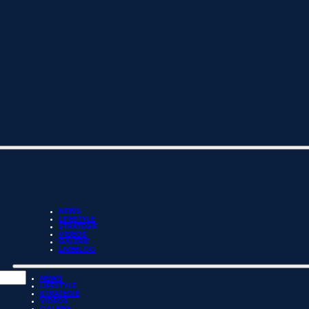
NEWS
LIFESTYLE
STRATEGIE
VIDEOS
GALERIE
LIVEBLOG
NEWS
LIFESTYLE
STRATEGIE
VIDEOS