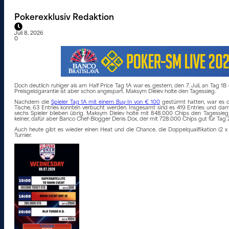
Pokerexklusiv Redaktion
Juli 8, 2026
0
Doch deutlich ruhiger als am Half Price Tag 1A war es gestern, den 7. Juli, an Ta
Preisgeldgarantie ist aber schon angespart. Maksym Dieiev holte den Tagessieg.
Nachdem die
Spieler Tag 1A mit einem Buy-In von € 100
gestürmt hatten, war es c
Tische, 63 Entries konnten verbucht werden. Insgesamt sind es 419 Entries und damit 
sechs Spieler blieben übrig. Maksym Dieiev holte mit 848.000 Chips den Tagessieg,
keiner, dafür aber Banco Chef-Blogger Denis Dox, der mit 728.000 Chips gut für Tag 2 a
Auch heute gibt es wieder einen Heat und die Chance, die Doppelqualifikation (2 x
Turnier.