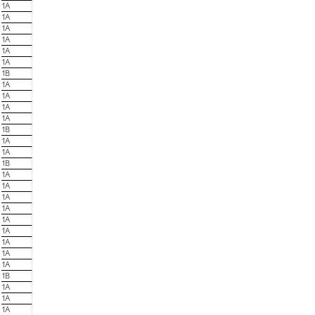
1A
1A
1A
1A
1A
1A
1B
1A
1A
1A
1A
1B
1A
1A
1B
1A
1A
1A
1A
1A
1A
1A
1A
1A
1B
1A
1A
1A