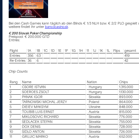
Bei den Cash Games kann täglich ab den Blinds € 1/3 NLH bzw. € 2/2 PLO gespielt
weitere findet Ihr unter
bancocasino.sk
.
€ 200 Slovak Poker Championship
Preispool: € 200.000 GTD
Entries:
Flight
1A
1B
1C
1D
1E
1F
1G
1H
11
1J
1K
1L
Flips
gesamt
Entries
356
63
419
Re-Entries
36
6
42
Chip Counts
Rang
Name
Nation
Chips
1
CSORE ISTVAN
Hungary
1.315.000
2
SOEROES ZSOLT
Hungary
1.130.000
3
PANAK IGOR
Slovakia
893.000
4
TARNOWSKI MICHAL JERZY
Poland
864.000
5
DIEIEV MAKSYM
Ukraine
848.000
6
TOUBIB LUIS ERNST
Austria
815.000
7
MIKLOSOVIC RICHARD
Slovakia
776.000
8
SEDLACEK STEFAN
Slovakia
755.000
9
DOX DENIS
Slovakia
728.000
10
SIDLO ANTON
Slovakia
726.000
11
GRUJIC MARKO
Austria
652.000