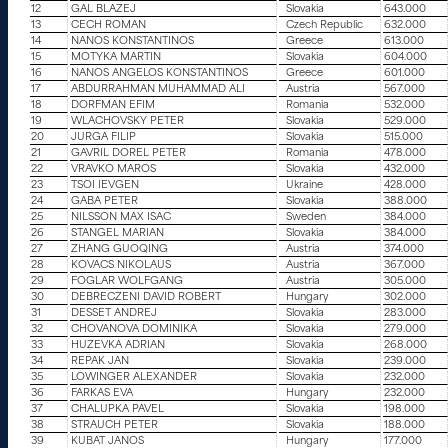
12
GAL BLAZEJ
Slovakia
643.000
13
CECH ROMAN
Czech Republic
632.000
14
NANOS KONSTANTINOS
Greece
613.000
15
MOTYKA MARTIN
Slovakia
604.000
16
NANOS ANGELOS KONSTANTINOS
Greece
601.000
17
ABDURRAHMAN MUHAMMAD ALI
Austria
567.000
18
DORFMAN EFIM
Romania
532.000
19
WLACHOVSKY PETER
Slovakia
529.000
20
JURGA FILIP
Slovakia
515.000
21
GAVRIL DOREL PETER
Romania
478.000
22
VRAVKO MAROS
Slovakia
432.000
23
TSOI IEVGEN
Ukraine
428.000
24
GABA PETER
Slovakia
388.000
25
NILSSON MAX ISAC
Sweden
384.000
26
STANGEL MARIAN
Slovakia
384.000
27
ZHANG GUOQING
Austria
374.000
28
KOVACS NIKOLAUS
Austria
367.000
29
FOGLAR WOLFGANG
Austria
305.000
30
DEBRECZENI DAVID ROBERT
Hungary
302.000
31
DESSET ANDREJ
Slovakia
283.000
32
CHOVANOVA DOMINIKA
Slovakia
279.000
33
HUZEVKA ADRIAN
Slovakia
268.000
34
REPAK JAN
Slovakia
239.000
35
LOWINGER ALEXANDER
Slovakia
232.000
36
FARKAS EVA
Hungary
232.000
37
CHALUPKA PAVEL
Slovakia
198.000
38
STRAUCH PETER
Slovakia
188.000
39
KUBAT JANOS
Hungary
177.000