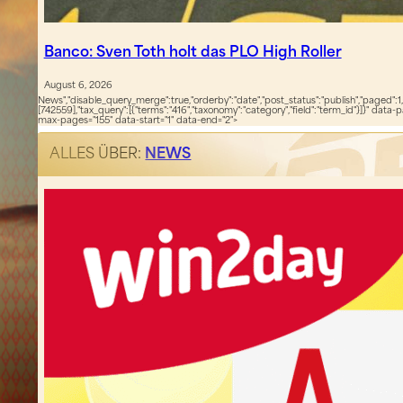
Banco: Sven Toth holt das PLO High Roller
August 6, 2026
News","disable_query_merge":true,"orderby":"date","post_status":"publish","paged":1,
[742559],"tax_query":[{"terms":"416","taxonomy":"category","field":"term_id"}]}" data-
max-pages="155" data-start="1" data-end="2">
ALLES ÜBER:
NEWS