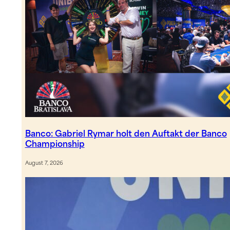
Banco: Gabriel Rymar holt den Auftakt der Banco
Championship
August 7, 2026